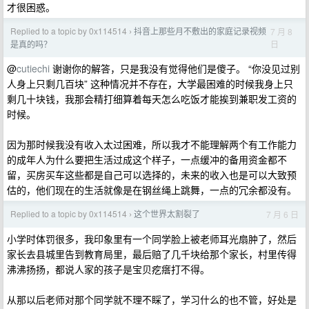
才很困惑。
Replied to a topic by 0x114514
抖音上那些月不敷出的家庭记录视频
7 月 8
›
日
是真的吗？
@
cutiechi
谢谢你的解答，只是我没有觉得他们是傻子。 “你没见过别
人身上只剩几百块” 这种情况并不存在，大学最困难的时候我身上只
剩几十块钱，我那会精打细算着每天怎么吃饭才能挨到兼职发工资的
时候。
因为那时候我没有收入太过困难，所以我才不能理解两个有工作能力
的成年人为什么要把生活过成这个样子，一点缓冲的备用资金都不
留，买房买车这些都是自己可以选择的，未来的收入也是可以大致预
估的，他们现在的生活就像是在钢丝绳上跳舞，一点的冗余都没有。
Replied to a topic by 0x114514
这个世界太割裂了
7 月 6 日
›
小学时体罚很多，我印象里有一个同学脸上被老师耳光扇肿了，然后
家长去县城里告到教育局里，最后赔了几千块给那个家长，村里传得
沸沸扬扬，都说人家的孩子是宝贝疙瘩打不得。
从那以后老师对那个同学就不理不睬了，学习什么的也不管，好处是