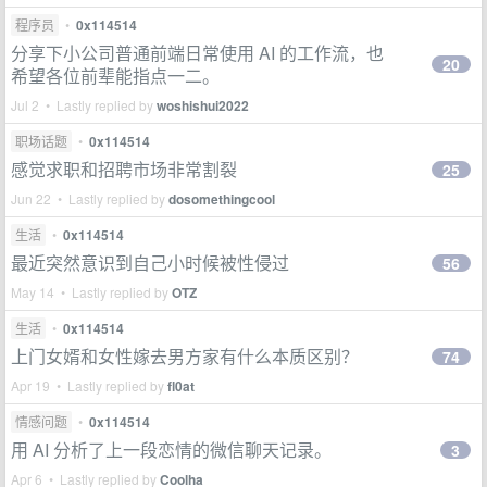
程序员
•
0x114514
分享下小公司普通前端日常使用 AI 的工作流，也
20
希望各位前辈能指点一二。
Jul 2 • Lastly replied by
woshishui2022
职场话题
•
0x114514
感觉求职和招聘市场非常割裂
25
Jun 22 • Lastly replied by
dosomethingcool
生活
•
0x114514
最近突然意识到自己小时候被性侵过
56
May 14 • Lastly replied by
OTZ
生活
•
0x114514
上门女婿和女性嫁去男方家有什么本质区别？
74
Apr 19 • Lastly replied by
fl0at
情感问题
•
0x114514
用 AI 分析了上一段恋情的微信聊天记录。
3
Apr 6 • Lastly replied by
Coolha