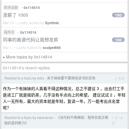
职场话题
•
0x114514
涨薪了 1000
190
Mar 10 • Lastly replied by
Synthnic
程序员
•
0x114514
同事的离谱代码让我想发疯
100
Mar 1 • Lastly replied by
scalpel666
More topics by 0x114514
»
0x114514's recent replies
Replied to a topic by wtcs
关于妹妹要不要继续读书的咨询
3 天前
›
作为一个有妹妹的人真看不得这种情况，总之不建议 3 ，出去打工不
是进工厂就是摇奶茶，几乎没有半点向上的希望。 建议试试 2 ，年轻
人一无所有，最大的资本就是年轻，复读一年，万一能考出点名堂
呢？
Replied to a topic by swananan
《当代码不再稀缺：程序员真正稀
7 月 16
›
日
缺的是判断力》