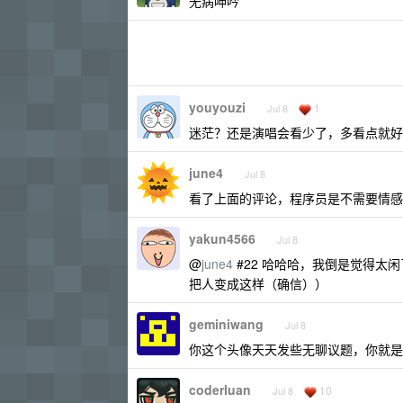
无病呻吟
youyouzi
1
Jul 8
迷茫？还是演唱会看少了，多看点就好
june4
Jul 8
看了上面的评论，程序员是不需要情感
yakun4566
Jul 8
@
june4
#22 哈哈哈，我倒是觉得太
把人变成这样（确信））
geminiwang
Jul 8
你这个头像天天发些无聊议题，你就是
coderluan
10
Jul 8