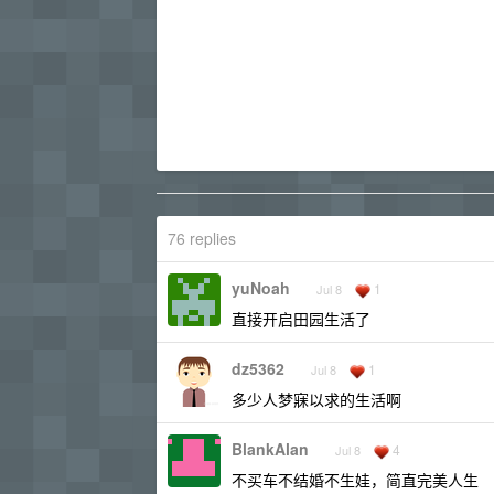
76 replies
yuNoah
1
Jul 8
直接开启田园生活了
dz5362
1
Jul 8
多少人梦寐以求的生活啊
BlankAlan
4
Jul 8
不买车不结婚不生娃，简直完美人生