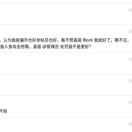
1
1
认为我是骗币也好发帖员也好，看不惯直接 Block 我就好了。眼不见，
我人身攻击他等。直接 @管理员 处罚我不是更好？
1
1
1
开局
2