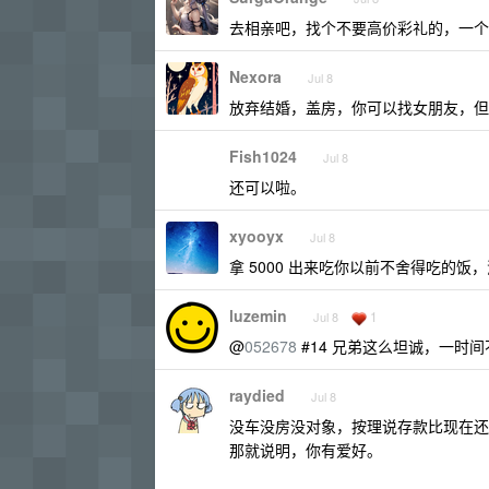
去相亲吧，找个不要高价彩礼的，一个
Nexora
Jul 8
放弃结婚，盖房，你可以找女朋友，但
Fish1024
Jul 8
还可以啦。
xyooyx
Jul 8
拿 5000 出来吃你以前不舍得吃的
luzemin
1
Jul 8
@
052678
#14 兄弟这么坦诚，一时
raydied
Jul 8
没车没房没对象，按理说存款比现在还
那就说明，你有爱好。