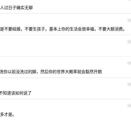
人过日子确实无聊
3
是不要结婚，不要生孩子，基本上你的生活会很幸福，不要大额消费。
3
3
饭，洗你以前没洗过的脚，然后你的世界大概率就会豁然开朗
3
间不知道该如何说了
3
多才是。