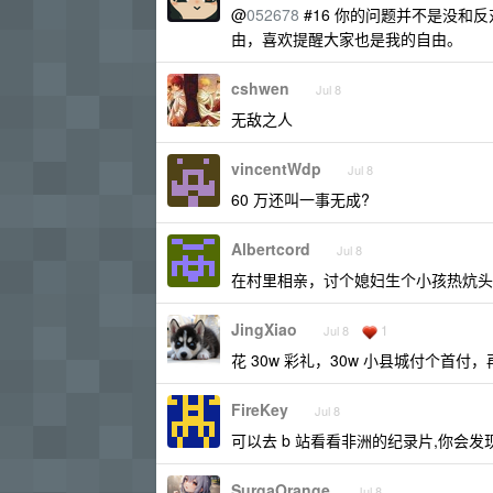
@
052678
#16 你的问题并不是没和
由，喜欢提醒大家也是我的自由。
cshwen
Jul 8
无敌之人
vincentWdp
Jul 8
60 万还叫一事无成?
Albertcord
Jul 8
在村里相亲，讨个媳妇生个小孩热炕头，
JingXiao
1
Jul 8
花 30w 彩礼，30w 小县城付个首
FireKey
Jul 8
可以去 b 站看看非洲的纪录片,你会发
SurgaOrange
Jul 8