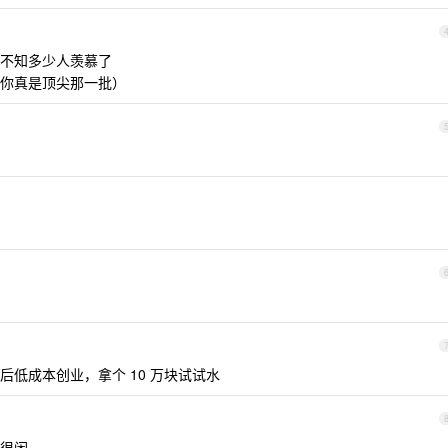
不知多少人羡慕了
你真是顶尖那一批）
低成本创业，拿个 10 万块试试水
很闲