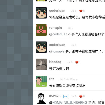
coderluan
6
Jul 8
怀疑是楼主是发帖员，经常发布各种话
tomaple
Jul 8
@
coderluan
不是昨天说看演唱会那个
coderluan
Jul 8
@
tomaple
是，那帖子都喷成啥样了，
Nasdaq
1
Jul 8
鉴定为骗币的
friz
Jul 8 via iPhone
去看演唱会能多交点朋友
052678
8
Jul 8
OP
@
KOMA1NIUJUNSHENG
是的。说直