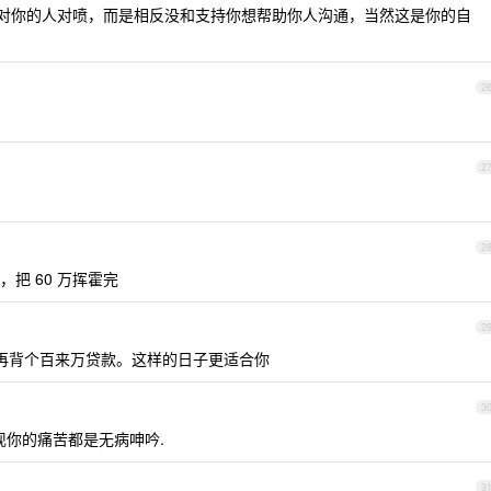
反对你的人对喷，而是相反没和支持你想帮助你人沟通，当然这是你的自
2
2
2
把 60 万挥霍完
2
付，再背个百来万贷款。这样的日子更适合你
3
现你的痛苦都是无病呻吟.
3