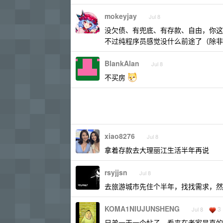
mokeyjay
Jul 8
没欠债、有兜底、有存款、自由，你这
不过纯程序员感觉没什么前途了（除非
BlankAlan
Jul 8
不买房
xiao8276
Jul 8
拿着存款去大理丽江生活半年再说
rsyjjsn
Jul 8
去旅游城市先住个半年，找找需求，然后
KOMA1NIUJUNSHENG
3
Jul 8
兄弟一天一个帖子，看来在老家是真的