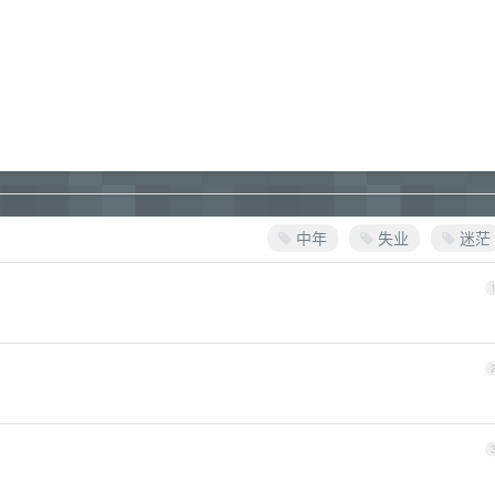
中年
失业
迷茫