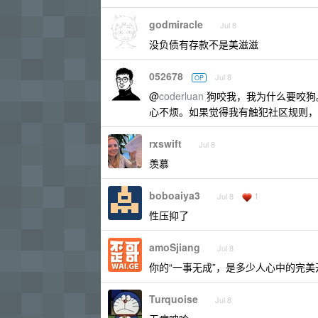
godmiracle
Jul 8
没负债有存款不是美滋滋
052678
Jul 8
OP
@
coderluan
狗咬我，我为什么要咬狗。
心不烦。如果觉得我有触犯社区规则，
rxswift
Jul 8
羡慕
boboaiya3
1
Jul 8
性压抑了
amoSjiang
Jul 8
你的“一事无成”，是多少人心中的完美
Turquoise
Jul 8