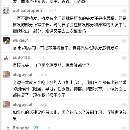
发，而我选择光头，简单，省钱，心态好
opticalproperti
Jul 8
38
一直不敢植发，植发有个问题就是原本的头发还是往后脱，但是
植发的部分正常生长，时间长了会在植发部分和原本的头发中间
继续脱出一部分，难道又要去二次植发吗
wuxie01
Jul 8
39
m 角+秃头顶，可以不用折腾了，直接光头/短头发戴假发吧
sudo123
Jul 8
40
直接光头，自己买个理发器，理发钱都省了
alogbycat
Jul 8
41
身边一共就三个吃非那的人（加上我），我们三个都有比较严重
的副作用（阳痿，早泄，性欲低，抑郁，胸部发育），停药之后
都恢复了，现在我们都不吃了。。。
alogbycat
Jul 8
42
如果吃的话建议吃保法止，国产的我吃了没副作用，当然也没效
果
Bologna
Jul 8
OP
43