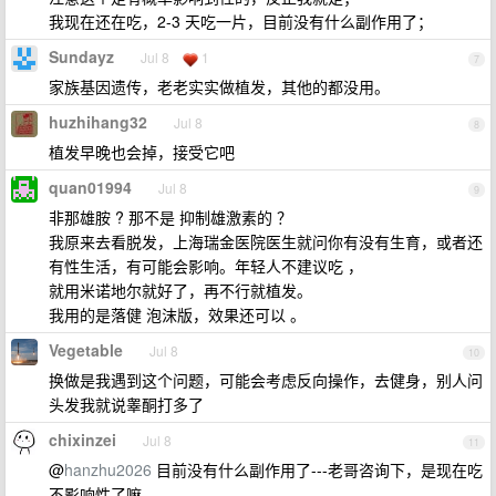
我现在还在吃，2-3 天吃一片，目前没有什么副作用了；
Sundayz
Jul 8
1
7
家族基因遗传，老老实实做植发，其他的都没用。
huzhihang32
Jul 8
8
植发早晚也会掉，接受它吧
quan01994
Jul 8
9
非那雄胺 ? 那不是 抑制雄激素的 ？
我原来去看脱发，上海瑞金医院医生就问你有没有生育，或者还
有性生活，有可能会影响。年轻人不建议吃 ，
就用米诺地尔就好了，再不行就植发。
我用的是落健 泡沫版，效果还可以 。
Vegetable
Jul 8
10
换做是我遇到这个问题，可能会考虑反向操作，去健身，别人问
头发我就说睾酮打多了
chixinzei
Jul 8
11
@
hanzhu2026
目前没有什么副作用了---老哥咨询下，是现在吃
不影响性了嘛