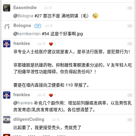
EasonIndie
Jul 8
55
@
Bologna
#27 那岂不是 满地阴谋（毛）
Bologna
Jul 8
OP
56
@
kemikemian
#54 这是个好事啊.jpg
frankies
Jul 8
1
57
非专业人士给医疗建议就是害人，是非法行医罪，是犯罪行为！
非那雄胺是抗雄药物，抑制雄性睾酮激素分泌的，V 友年轻人吃
了阳痿早泄性功能障碍，你负得起责任吗？！
要是在墙内直接向卫健委和 110 举报了。
frankies
Jul 8
1
58
@
frankies
补充几个副作用：增加前列腺癌发病率，以及男性乳
房发育症(乳房发育或增大)。各位想清楚了。
diligentCoding
Jul 8
59
比起萎了，我更接受秃头，秃就秃了