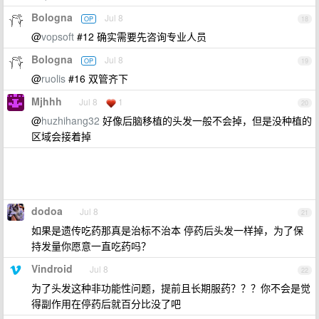
Bologna
Jul 8
OP
18
@
vopsoft
#12 确实需要先咨询专业人员
Bologna
Jul 8
OP
19
@
ruolis
#16 双管齐下
Mjhhh
Jul 8
1
20
@
huzhihang32
好像后脑移植的头发一般不会掉，但是没种植的
区域会接着掉
dodoa
Jul 8
21
如果是遗传吃药那真是治标不治本 停药后头发一样掉，为了保
持发量你愿意一直吃药吗？
Vindroid
Jul 8
22
为了头发这种非功能性问题，提前且长期服药？？？你不会是觉
得副作用在停药后就百分比没了吧