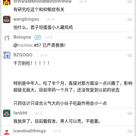
WWwwMMmmMMmmWWww
Jul 8
60
有研究吃这个和抑郁症有关
wangbingxu
Jul 8
61
怕什么，君子坦蛋蛋小人藏鸡鸡
Bologna
Jul 8
OP
62
@
frankies
#57 已严肃畏惧！
BZGOGO
Jul 8
63
千万别吃！！！！！
特别是中年人，吃了半个月，直接对那方面没一点兴趣了，影响
超级无敌大，目前停药一个月了，还没恢复到以前的状态
只药估计只适合火气大的小伙子吃副作用会小一点
fank99
Jul 8
64
我放弃了，目前戴假发，男人可以秃，不能萎。
icandoallthings
Jul 8
65