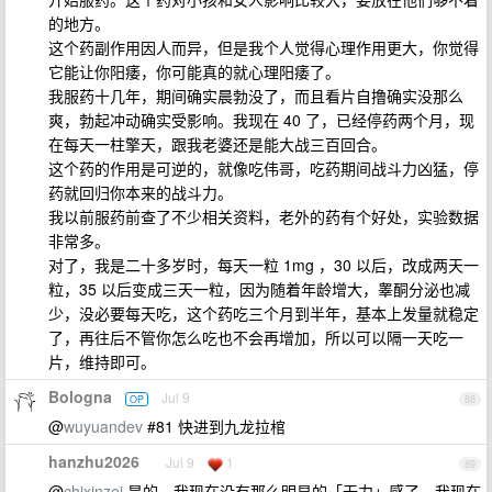
的地方。
这个药副作用因人而异，但是我个人觉得心理作用更大，你觉得
它能让你阳痿，你可能真的就心理阳痿了。
我服药十几年，期间确实晨勃没了，而且看片自撸确实没那么
爽，勃起冲动确实受影响。我现在 40 了，已经停药两个月，现
在每天一柱擎天，跟我老婆还是能大战三百回合。
这个药的作用是可逆的，就像吃伟哥，吃药期间战斗力凶猛，停
药就回归你本来的战斗力。
我以前服药前查了不少相关资料，老外的药有个好处，实验数据
非常多。
对了，我是二十多岁时，每天一粒 1mg ，30 以后，改成两天一
粒，35 以后变成三天一粒，因为随着年龄增大，睾酮分泌也减
少，没必要每天吃，这个药吃三个月到半年，基本上发量就稳定
了，再往后不管你怎么吃也不会再增加，所以可以隔一天吃一
片，维持即可。
Bologna
Jul 9
OP
88
@
wuyuandev
#81 快进到九龙拉棺
hanzhu2026
Jul 9
1
89
@
chixinzei
是的，我现在没有那么明显的「无力」感了，我现在