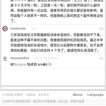
是 2-3 天才吃一粒；之前是一天一粒，是的刚开始没什么副作
用，但是副作用一旦出现，我甚至停药后很久都还是有影响；虽
然说每个人体质不一样的，但是网络上真的把这个副作用很淡化
了；
rossroma
Jul 9
90
几年前陆续吃过非那雄胺和涂抹米诺地尔，但是都坚持不下来，
脱发这种不痛不痒的问题，很难做到按时吃药和用药。最近半年
开始使用泡沫的米诺地尔，感觉比以前那种方便很多，也不会弄
得到处都是，目前已经坚持 4 个月了，能感觉到头发茂密了。
wuyuandev
Jul 15 via Android
91
@
Bologna
快进到 srs😭🏳️‍⚧️
© 2026 V2EX · 139ms · 3.9.8.5
About
·
Language
618年中大促即将结束：国内外VPS服务器，99元起，续费代金券