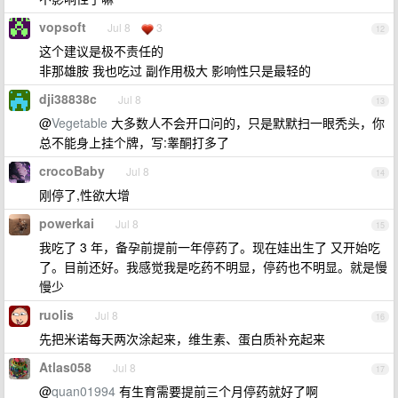
vopsoft
Jul 8
3
12
这个建议是极不责任的
非那雄胺 我也吃过 副作用极大 影响性只是最轻的
dji38838c
Jul 8
13
@
Vegetable
大多数人不会开口问的，只是默默扫一眼秃头，你
总不能身上挂个牌，写:睾酮打多了
crocoBaby
Jul 8
14
刚停了,性欲大增
powerkai
Jul 8
15
我吃了 3 年，备孕前提前一年停药了。现在娃出生了 又开始吃
了。目前还好。我感觉我是吃药不明显，停药也不明显。就是慢
慢少
ruolis
Jul 8
16
先把米诺每天两次涂起来，维生素、蛋白质补充起来
Atlas058
Jul 8
17
@
quan01994
有生育需要提前三个月停药就好了啊