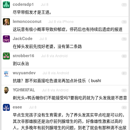
codersdp1
Jul 8
77
尽早带假发才是王道。
lemoncoconut
Jul 8 via iPhone
78
这玩意有极小概率导致抑郁症，停药后也有持续后遗症的报道
JackCode
Jul 8
79
在掉头发前先找好老婆，没有第二条路
strobber16
Jul 8 via Android
80
割以永治
wuyuandev
Jul 8 via Android
81
抗雄？那不如直接吃色谱龙再加点补佳乐（ bushi
YGHMXFAL
Jul 8 via Android
82
剃光头+鸭舌帽你们不能接受吗?要我吃药就为了头发我是不愿意
esee
Jul 8
83
早点生完孩子没有生育需求，为了养头发其实早点吃是可以的，
其次非那雄胺还是治疗前列腺增生的药，好像雄性激素过高的
人，大多晚年有前列腺增生的问题，到老了就会有那种滴不出尿