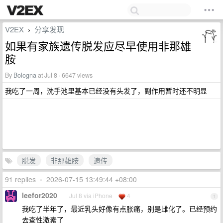
V2EX
分享发现
›
如果有家族遗传脱发应尽早使用非那雄
胺
By
Bologna
at Jul 8 · 6647 views
我吃了一周，洗手池里基本已经没有头发了，副作用暂时还不明显
脱发
非那雄胺
遗传
91 replies
•
2026-07-15 13:49:44 +08:00
leefor2020
Jul 8 via iPhone
4
1
我吃了半年了，最近乳头好像有点胀痛，别是雌化了。已经预约
去查性激素了