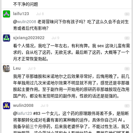
不干净的问题
laifu123
Jul 8
84
@
wulin2008
老哥冒昧问下你有孩子吗？吃了这么久会不会对生
育或者后代有影响？
sjxiang2023922
Jul 9
85
看个人情况，我吃了一年左右，有利有弊。我 sex 这块儿蛮有需
求的，自从吃了这药，无欲无求。最后断了这药，大概等了一个
月才正常恢复勃起。
Leu
Jul 9
86
我用了非那雄胺和米诺地尔之后效果非常好，后悔用晚了。前几
年单独用过几次米诺地尔效果不明显就不用了，感觉还是非那雄
胺起主要作用。至于副作用一开始用的原研药非那雄胺现在改用
国产的，都没有发现明显的副作用，性欲的话还是挺强的。
wulin2008
Jul 9
87
@
laifu123
#83 一个女儿，这个药的原理跟伟哥差不多，是阻断
将睾酮转化成对毛囊有害的某种酶的运作，具体你自己问 AI 。
我备孕前三个月停药，后来我老婆怀孕了，不能过性生活，我又
开始服药。这个药对小孩和女人影响比较大，要放在他们够不着