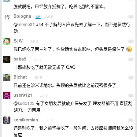
脱就脱吧，已经放弃抵抗了，吃着吃那的不喜欢。
Bologna
Jul 8
OP
49
@
momo31
#44 不了解的人应该先去了解一下，而不是贸然行
动
EJW
Jul 8
50
我已经吃了两三年了，性欲确实有点影响，但头发是保住了
baba5
Jul 8
51
非那雄胺吃了就无欲无求了 QAQ
Bichat
Jul 8
52
目前还在涂米诺地尔。头顶的头发就比之前茂密很多了
user9121
Jul 8
53
@
sudo123
有了女朋友后就放弃保头发了.理发器都不用.直接刮
胡刀.一刀两用.
kemikemian
Jul 8
54
还是别吃了，我之前坚持吃了一段时间，去按摩技师问我怎么没
反应