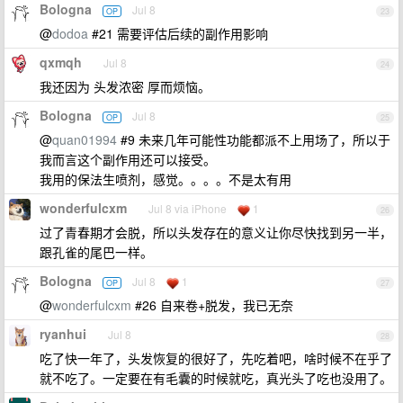
Bologna
Jul 8
OP
23
@
dodoa
#21 需要评估后续的副作用影响
qxmqh
Jul 8
24
我还因为 头发浓密 厚而烦恼。
Bologna
Jul 8
OP
25
@
quan01994
#9 未来几年可能性功能都派不上用场了，所以于
我而言这个副作用还可以接受。
我用的保法生喷剂，感觉。。。。不是太有用
wonderfulcxm
Jul 8 via iPhone
1
26
过了青春期才会脱，所以头发存在的意义让你尽快找到另一半，
跟孔雀的尾巴一样。
Bologna
Jul 8
1
OP
27
@
wonderfulcxm
#26 自来卷+脱发，我已无奈
ryanhui
Jul 8
28
吃了快一年了，头发恢复的很好了，先吃着吧，啥时候不在乎了
就不吃了。一定要在有毛囊的时候就吃，真光头了吃也没用了。