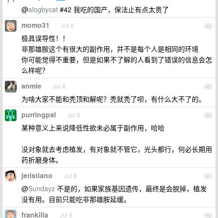
@
alogbycat
#42 我吃的国产，保法止有点太贵了
momo31
Jul 8
44
极具误导性！！
非那雄胺这个有很大的副作用，并不是每个人是相同的环境
你可能觉得不重要，但是如果不了解的人看到了错误的信息会怎
么样呢？
anmie
Jul 8
45
为啥大家不能和秃顶和解呢？秃就秃了呗，有什么大不了的。
purringpal
Jul 8
46
某种意义上来说降低性欲未必属于副作用，哈哈
没对象就去考虑植发，有对象就不管它，光头都行，何必长期用
药折磨身体。
jeristiano
Jul 8
47
@
Sundayz
不是的，如果家族基因遗传，最终是会脱掉，植发
没有用。目前只能吃非那雄胺延缓。
frankilla
Jul 8
48