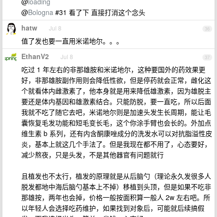
@
loading
@
Bologna
#31 看了下 直接打消这个念头
hatw
Jul 8
36
值了发也要一直用米诺地尔。。。
EthanV2
Jul 8
37
吃过 1 年左右的非那雄胺和米诺地尔，这种要国外的药效果更
好，非那雄胺副作用则会降低性欲，但是停药就会正常，雌化这
个就看体内雌激素了，他本身就是用来降低雄激素，因为雄脱主
要还是体内基因和雄激素结合。只能防脱，要一直吃，所以后面
我就不吃了随它去吧，米诺地尔则是加速头发生长周期，能让毛
囊恢复毛发功能和短毛变长毛，这个你涂手臂也会长的。外加点
维生素 b 系列，还有内含酮康唑成分的洗发水可以对抗脂溢性皮
炎，基本上就这几个手法了。但是我现在都不用了，心态要好，
减少熬夜，只是头发，不是其他器官有问题就行
且植发也不太行，植发的原理就是从后脑勺（理论永久发很多人
脱发都地中海后脑勺基本上不掉）移植到头顶，但是如果不吃非
那雄按，两年也会掉，价格一般按面积算一般人 2w 左右吧。所
以年轻人会选择吃药维护，如果找到对象后，可能就后续搞假