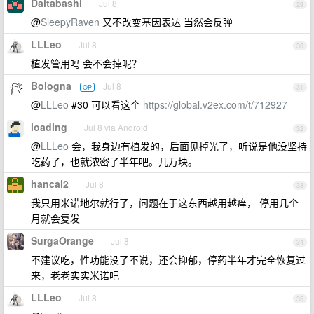
Daitabashi
Jul 8
29
@
SleepyRaven
又不改变基因表达 当然会反弹
LLLeo
Jul 8
30
植发管用吗 会不会掉呢？
Bologna
Jul 8
OP
31
@
LLLeo
#30 可以看这个
https://global.v2ex.com/t/712927
loading
Jul 8 via Android
32
@
LLLeo
会，我身边有植发的，后面见掉光了，听说是他没坚持
吃药了，也就浓密了半年吧。几万块。
hancai2
Jul 8
33
我只用米诺地尔就行了，问题在于这东西越用越痒， 停用几个
月就会复发
SurgaOrange
Jul 8
34
不建议吃，性功能没了不说，还会抑郁，停药半年才完全恢复过
来，老老实实米诺吧
LLLeo
Jul 8
35