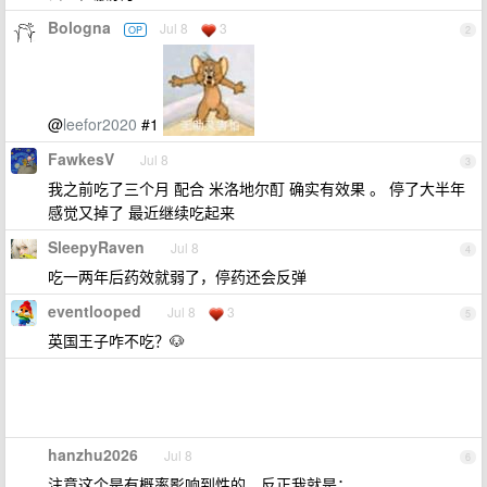
Bologna
Jul 8
3
OP
2
@
leefor2020
#1
FawkesV
Jul 8
3
我之前吃了三个月 配合 米洛地尔酊 确实有效果 。 停了大半年
感觉又掉了 最近继续吃起来
SleepyRaven
Jul 8
4
吃一两年后药效就弱了，停药还会反弹
eventlooped
Jul 8
3
5
英国王子咋不吃？🐶
hanzhu2026
Jul 8
6
注意这个是有概率影响到性的，反正我就是；