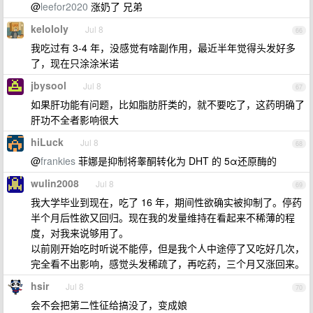
@
leefor2020
涨奶了 兄弟
kelololy
Jul 8
66
我吃过有 3-4 年，没感觉有啥副作用，最近半年觉得头发好多
了，现在只涂涂米诺
jbysool
Jul 8
67
如果肝功能有问题，比如脂肪肝类的，就不要吃了，这药明确了
肝功不全者影响很大
hiLuck
Jul 8
68
@
frankies
菲娜是抑制将睾酮转化为 DHT 的 5α还原酶的
wulin2008
Jul 8
69
我大学毕业到现在，吃了 16 年，期间性欲确实被抑制了。停药
半个月后性欲又回归。现在我的发量维持在看起来不稀薄的程
度，对我来说够用了。
以前刚开始吃时听说不能停，但是我个人中途停了又吃好几次，
完全看不出影响，感觉头发稀疏了，再吃药，三个月又涨回来。
hsir
Jul 8
70
会不会把第二性征给搞没了，变成娘