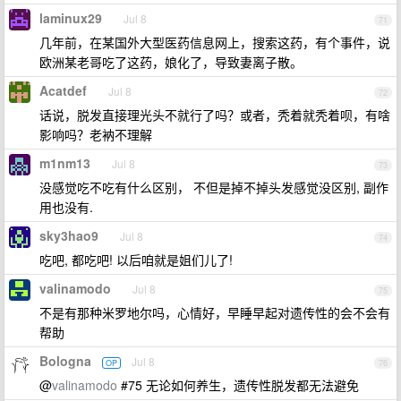
laminux29
Jul 8
71
几年前，在某国外大型医药信息网上，搜索这药，有个事件，说
欧洲某老哥吃了这药，娘化了，导致妻离子散。
Acatdef
Jul 8
72
话说，脱发直接理光头不就行了吗？或者，秃着就秃着呗，有啥
影响吗？老衲不理解
m1nm13
Jul 8
73
没感觉吃不吃有什么区别， 不但是掉不掉头发感觉没区别, 副作
用也没有.
sky3hao9
Jul 8
74
吃吧, 都吃吧! 以后咱就是姐们儿了!
valinamodo
Jul 8
75
不是有那种米罗地尔吗，心情好，早睡早起对遗传性的会不会有
帮助
Bologna
Jul 8
OP
76
@
valinamodo
#75 无论如何养生，遗传性脱发都无法避免