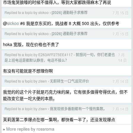
市场鬼哭狼嚎的时候不值得入，等到大家都跌得麻木了再说
Replied to a topic by sickoo
[2026] 通勤鞋子求推荐
7 月 15 日
›
@
sickoo
#6 我是京东买的，挑战者 8 大概 500 出头，仅供参考
Replied to a topic by sickoo
[2026] 通勤鞋子求推荐
7 月 15 日
›
hoka 宽版，现在价格也不贵了
Replied to a topic by E263AFF275EE4117
就想问一句，你们老婆也
7 月
›
14 日
是上班电话是都默认静音，电话不接么？
有没有可能就是不想理你啊
Replied to a topic by zisen
无职转生一口气追完评价
7 月 14 日
›
我觉的的这个片子就是巧克力味的屎，它有很多值得夸得优点，但不
能改变它是一坨大便的本质。
Replied to a topic by zisen
我发现很多番剧都有一个慢热集数。
7 月 14 日
›
芙莉莲第二季爆点在哪一集啊，都快看一半了，还没发现爆点
More replies by rossroma
»