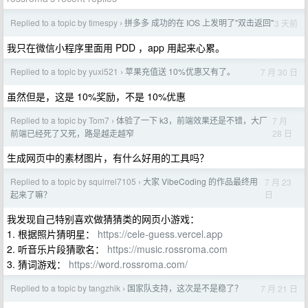
Replied to a topic by timespy
拼多多 成功的在 IOS 上发明了"双击返回"
3 天前
›
我只在微信小程序里面用 PDD ，app 用起来心累。
Replied to a topic by yuxi521
苹果充值送 10%优惠又有了。
7 月 30 日
›
虽然但是，这是 10%奖励，不是 10%优惠
Replied to a topic by Tom7
体验了一下 k3，前端效果还是不错，大厂
7 月
›
28 日
前端已经死了又死，路是越走越窄
生成网页中的素材图片，有什么好用的工具吗？
Replied to a topic by squirrel7105
大家 VibeCoding 的作品最终用
7 月 23
›
日
起来了嘛？
我发现自己特别喜欢做猜猜类的网页小游戏：
1. 根据照片猜明星：
https://cele-guess.vercel.app
2. 听音乐片段猜歌名：
https://music.rossroma.com
3. 猜词游戏：
https://word.rossroma.com/
Replied to a topic by tangzhik
国家队支持，这次是不是稳了？
7 月 21 日
›