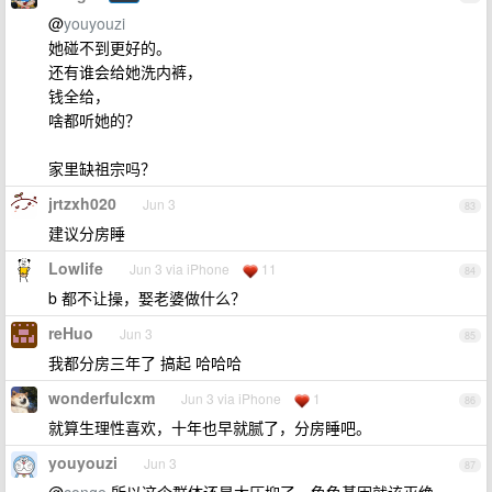
@
youyouzi
她碰不到更好的。
还有谁会给她洗内裤，
钱全给，
啥都听她的？
家里缺祖宗吗？
jrtzxh020
Jun 3
83
建议分房睡
Lowlife
Jun 3 via iPhone
11
84
b 都不让操，娶老婆做什么？
reHuo
Jun 3
85
我都分房三年了 搞起 哈哈哈
wonderfulcxm
Jun 3 via iPhone
1
86
就算生理性喜欢，十年也早就腻了，分房睡吧。
youyouzi
Jun 3
87