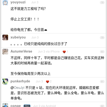
youyouzi
Jun 3
78
这不就是力工梭哈了吗？
停止上交工资！！！
给你龟完了都。今日首🐢
xubeiyou
Jun 3
79
。。。。已经只是纯纯的搭伙过日子了
AutumnVerse
Jun 3 via iPhone
1
80
不这样，同样十年了，平时都是自己赚钱自己花。买车买房这种
大事的时候再商量一起凑钱。
至今保持每周至少两次以上
punkerhyde
Jun 3
2
81
@
OeuJyi
不只是 v 站，现在的大环境就这样，婚姻和恋爱都
是，意识形态被洗完了，要么神龟，要么全龟，要么半龟，要么
单身龟。
conge
Jun 3 via Android
PRO
82