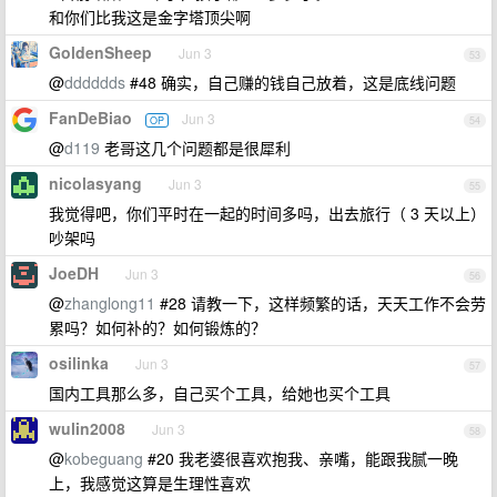
和你们比我这是金字塔顶尖啊
GoldenSheep
Jun 3
53
@
dddddds
#48 确实，自己赚的钱自己放着，这是底线问题
FanDeBiao
Jun 3
OP
54
@
d119
老哥这几个问题都是很犀利
nicolasyang
Jun 3
55
我觉得吧，你们平时在一起的时间多吗，出去旅行（ 3 天以上）
吵架吗
JoeDH
Jun 3
56
@
zhanglong11
#28 请教一下，这样频繁的话，天天工作不会劳
累吗？如何补的？如何锻炼的？
osilinka
Jun 3
57
国内工具那么多，自己买个工具，给她也买个工具
wulin2008
Jun 3
58
@
kobeguang
#20 我老婆很喜欢抱我、亲嘴，能跟我腻一晚
上，我感觉这算是生理性喜欢