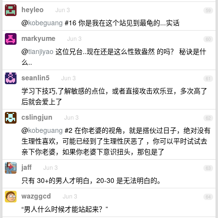
heyleo
Jun 3
59
@
kobeguang
#16 你是我在这个站见到最龟的...实话
markyume
Jun 3
60
@
tianjiyao
这位兄台..现在还是这么性致盎然 的吗？ 秘诀是什
么..
seanlin5
Jun 3
61
学习下技巧,了解敏感的点位，或者直接攻击欢乐豆，多次高了
后就会爱上了
cslingjun
Jun 3
62
@
kobeguang
#2 在你老婆的视角，就是搭伙过日子，绝对没有
生理性喜欢，可能已经到了生理性厌恶了 ，你可以平时试试去
亲下你老婆，如果你老婆下意识扭头，那包是了
jaff
Jun 3
63
只有 30+的男人才明白，20-30 是无法明白的。
wazggcd
Jun 3
64
“男人什么时候才能站起来？”