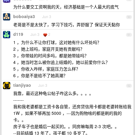
为什么要交工资啊我的天，经济基础是一个人最大的底气
boboaiya3
Jun 3
50
老哥是不是太快了，学习下技巧，弄舒服了 保证天天黏你
d119
Jun 3
2
51
1 ，为什么不让你打球，这对她有什么坏处吗？
2 ，她上班吗，家庭开支她有贡献吗？
3 ，你带娃的时间多吗，都是她带娃吗？
4 ，她当时怎么被你追上结婚的，她以前爱你什么？
5 ，你收入咋样，家庭压力怎么样？
6 ，你是不是给不了她高潮？
tianjiyao
Jun 3
52
我靠，最近这种龟公帖子咋这么多。。。。
-------
我和我老婆都是工资卡各自管，还房贷信用卡都是老婆转账给我
1W ，如果不够再加 5000 ，---因为购物啥的都是刷的我的
卡。。
房子车子也是婚后一起买的。。同房嘛每周 2-3 次吧。。
--目前结婚 13 年了，孩子都 10 多岁了。