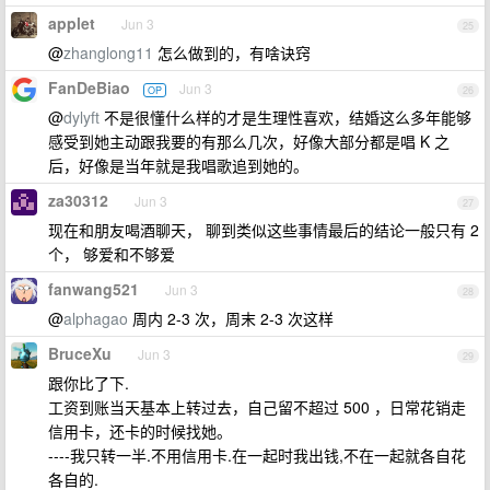
applet
Jun 3
25
@
zhanglong11
怎么做到的，有啥诀窍
FanDeBiao
Jun 3
OP
26
@
dylyft
不是很懂什么样的才是生理性喜欢，结婚这么多年能够
感受到她主动跟我要的有那么几次，好像大部分都是唱 K 之
后，好像是当年就是我唱歌追到她的。
za30312
Jun 3
27
现在和朋友喝酒聊天， 聊到类似这些事情最后的结论一般只有 2
个， 够爱和不够爱
fanwang521
Jun 3
28
@
alphagao
周内 2-3 次，周末 2-3 次这样
BruceXu
Jun 3
29
跟你比了下.
工资到账当天基本上转过去，自己留不超过 500 ，日常花销走
信用卡，还卡的时候找她。
----我只转一半.不用信用卡.在一起时我出钱,不在一起就各自花
各自的.