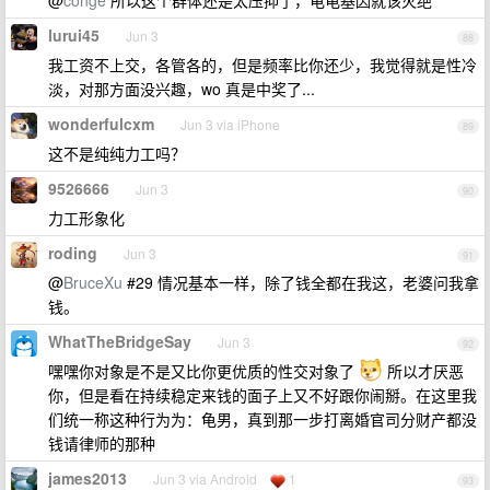
@
conge
所以这个群体还是太压抑了，龟龟基因就该灭绝
lurui45
Jun 3
88
我工资不上交，各管各的，但是频率比你还少，我觉得就是性冷
淡，对那方面没兴趣，wo 真是中奖了...
wonderfulcxm
Jun 3 via iPhone
89
这不是纯纯力工吗？
9526666
Jun 3
90
力工形象化
roding
Jun 3
91
@
BruceXu
#29 情况基本一样，除了钱全都在我这，老婆问我拿
钱。
WhatTheBridgeSay
Jun 3
92
嘿嘿你对象是不是又比你更优质的性交对象了
所以才厌恶
你，但是看在持续稳定来钱的面子上又不好跟你闹掰。在这里我
们统一称这种行为为：龟男，真到那一步打离婚官司分财产都没
钱请律师的那种
james2013
Jun 3 via Android
1
93