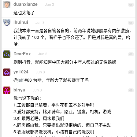
duanxianze
Jun 3
65
这也太龟了
ihuihui
Jun 3
66
我钱本来一直是各自管各自的，前两年说她那股票有内部激励，
让我转了 100 个，看样子也不会还了。但是对我是真的爱，哈
哈。
DearFox
Jun 3
67
刷刷抖音，就能知道中国大部分中年人都过的无性婚姻
yn1024
Jun 3
68
@
jaff
#63 为啥，年龄大了就被嫌弃了吗
binyu
Jun 3
69
我也说下我的：
1.工资都自己拿着，平时花销差不多对半吧
2.爱好都支持，比如骑车，路亚，键盘，相机，游戏
3.娃跟两老睡，周末跟我们
4.同房都由我，只要提出就没拒绝的，但自己不主动
5.衣服我都扔洗衣机，小孩有自己的洗衣机