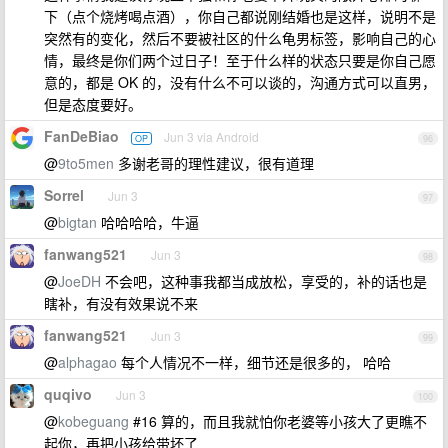
下（点个烧烤喝点酒），你自己都说刚结婚也是这样，说明不是
突然有的变化，然后不要被社区的什么龟男标签，影响自己的心
情，最终是你们两个过日子！至于什么样的状态只要是你自己愿
意的，都是 OK 的，没有什么不可以谈的，沟通方式可以直男，
但是态度要好。
FanDeBiao
Jun 3 via Android
OP
96
@
9to5men
多谢老哥的理性建议，很有道理
Sorrel
Jun 3
97
@
bigtan
哈哈哈哈，牛逼
fanwang521
Jun 3
98
@
JoeDH
不会吧，这种事我都当成放松，享受的，补的话也是
瞎补，有没有效果说不来
fanwang521
Jun 3
99
@
alphagao
每个人情况不一样，细节还是很多的， 哈哈
quqivo
Jun 3
100
@
kobeguang
#16 算的，而且我就怕你老婆等小孩大了更瞧不
起你，再把小孩给带坏了