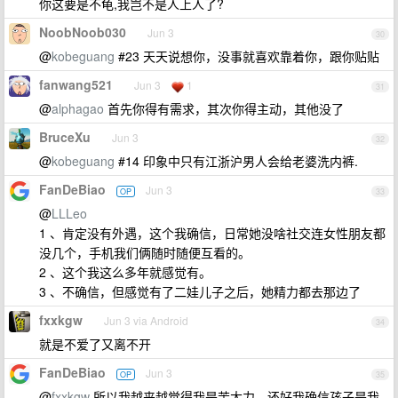
你这要是不龟,我岂不是人上人了?
NoobNoob030
Jun 3
30
@
kobeguang
#23 天天说想你，没事就喜欢靠着你，跟你贴贴
fanwang521
Jun 3
1
31
@
alphagao
首先你得有需求，其次你得主动，其他没了
BruceXu
Jun 3
32
@
kobeguang
#14 印象中只有江浙沪男人会给老婆洗内裤.
FanDeBiao
Jun 3
OP
33
@
LLLeo
1 、肯定没有外遇，这个我确信，日常她没啥社交连女性朋友都
没几个，手机我们俩随时随便互看的。
2 、这个我这么多年就感觉有。
3 、不确信，但感觉有了二娃儿子之后，她精力都去那边了
fxxkgw
Jun 3 via Android
34
就是不爱了又离不开
FanDeBiao
Jun 3
OP
35
@
fxxkgw
所以我越来越觉得我是苦大力。还好我确信孩子是我