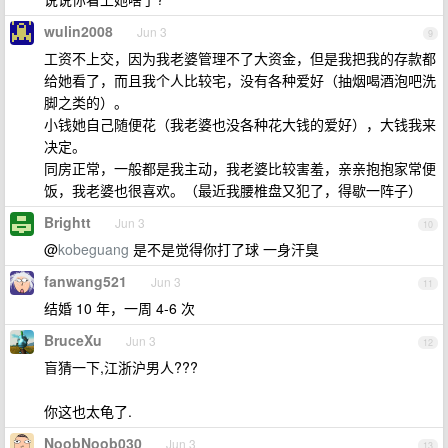
wulin2008
Jun 3
9
工资不上交，因为我老婆管理不了大资金，但是我把我的存款都
给她看了，而且我个人比较宅，没有各种爱好（抽烟喝酒泡吧洗
脚之类的）。
小钱她自己随便花（我老婆也没各种花大钱的爱好），大钱我来
决定。
同房正常，一般都是我主动，我老婆比较害羞，亲亲抱抱家常便
饭，我老婆也很喜欢。（最近我腰椎盘又犯了，得歇一阵子）
Brightt
Jun 3
10
@
kobeguang
是不是觉得你打了球 一身汗臭
fanwang521
Jun 3
11
结婚 10 年，一周 4-6 次
BruceXu
Jun 3
12
盲猜一下,江浙沪男人???
你这也太龟了.
NoobNoob030
Jun 3
13