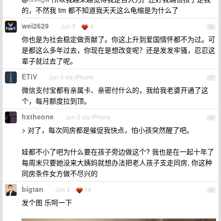
的，不然我 tm 都不知道我天天这么龟缩是为什么了
wei2629
Jun 3
4
36
你也是为社会稳定做贡献了。你这上升到爱国情怀都不为过。可
是都这么多年过去，你现在是想改变呢？还是发发牢骚，忍忍这
辈子就过去了呢。
ETiV
Jun 3 via iPhone
37
微信支付宝都有亲属卡、亲密付什么的，我给我老婆开通了这
个，每月额度拉到顶。
hxtheone
Jun 3 via iPhone
38
> 对了，每次同房都是催促我快点，怕小孩突然醒了吧。
娃都不小了吧为什么要在孩子旁边做这个? 我也是在一起十年了
每周末只要她没来大姨妈就想办法把老人孩子支走同房, 你这种
同房条件女方做不尽兴的
bigtan
Jun 3
14
39
发个图 乐呵一下