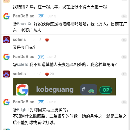
我结婚 2 年，在一起六年，现在还恨不得天天抱一起
FanDeBiao
Jun 3
OP
14
@
BruceXu
好家伙你这是地域歧视吗哈哈，我北方人。目前在广
东，老婆广东人
soleils
Jun 3
1
15
又是今日🐢?
FanDeBiao
Jun 3
OP
16
@
soleils
我不知道其他人夫妻怎么相处的，我这种算龟吗？
soleils
Jun 3
20
17
FanDeBiao
Jun 3
OP
18
@
Brightt
打球回来马上洗澡的。
不知道什么脑回路，二胎备孕的时候，她的条件之一就是二胎之
后不能打球或者少打球。