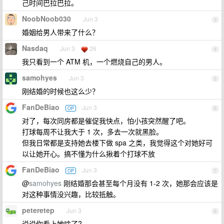
己时间巴拉巴拉。
NoobNoob030
Jun 3
3
婚姻给男人带来了什么？
Nasdaq
Jun 3
26
4
我只看到一个 ATM 机，一个燃烧自己的男人。
samohyes
Jun 3
5
刚结婚的时候也这么少？
FanDeBiao
Jun 3
OP
6
对了，每次同房都是催促我快点，怕小孩突然醒了吧。
打球每周不让我大于 1 次，多去一次就黑脸。
但我日常都是支持她去楼下做 spa 之类，我觉得这个对她好可
以让她开心。搞不懂为什么揪着个打球不放
FanDeBiao
Jun 3
OP
7
@
samohyes
刚结婚那会甚至每个月没有 1-2 次，她那会应该是
对这种事情没兴趣，比较抵触。
peteretep
Jun 3
8
说说你看上她啥了?