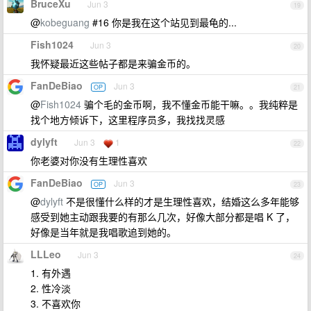
BruceXu
Jun 3
19
@
kobeguang
#16 你是我在这个站见到最龟的...
Fish1024
Jun 3
20
我怀疑最近这些帖子都是来骗金币的。
FanDeBiao
Jun 3
OP
21
@
Fish1024
骗个毛的金币啊，我不懂金币能干嘛。。我纯粹是
找个地方倾诉下，这里程序员多，我找找灵感
dylyft
Jun 3
1
22
你老婆对你没有生理性喜欢
FanDeBiao
Jun 3
OP
23
@
dylyft
不是很懂什么样的才是生理性喜欢，结婚这么多年能够
感受到她主动跟我要的有那么几次，好像大部分都是唱 K 了，
好像是当年就是我唱歌追到她的。
LLLeo
Jun 3
24
1. 有外遇
2. 性冷淡
3. 不喜欢你