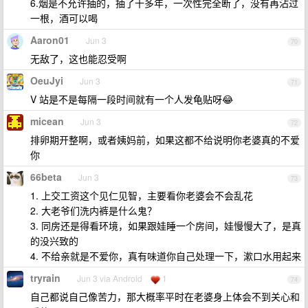
6.烟是不允许抽的，抽了十多年，一次性完全断了，没有再沾过
一根，酒可以喝
Aaron01
Jun 3
70
无敌了，这也能忍受啊
OeuJyi
Jun 3
71
V 站是不是每隔一段时间就有一个人发龟贴呀😂
micean
Jun 3
72
排卵期开整啊，或者姨妈前，如果这都不给说明你老婆真的不爱
你
66beta
Jun 3
73
1. 上交工资这个见仁见智，主要看你老婆会不会乱花
2. 大老爷们洗内裤是什么鬼？
3. 同房还是得看环境，如果跟娃睡一个房间，娃慢慢大了，是真
的没兴致的
4. 不给亲就是不爱你，真有味道你自己处理一下，漱口水用起来
tryrain
Jun 3 via Android
1
74
自己都说自己像苦力，那大概率平时在老婆身上体会不到关心和