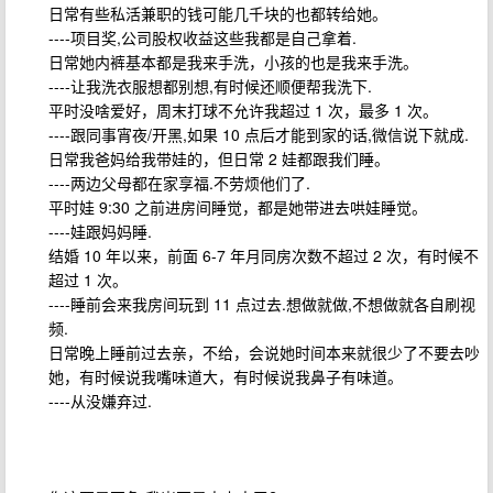
日常有些私活兼职的钱可能几千块的也都转给她。
----项目奖,公司股权收益这些我都是自己拿着.
日常她内裤基本都是我来手洗，小孩的也是我来手洗。
----让我洗衣服想都别想,有时候还顺便帮我洗下.
平时没啥爱好，周末打球不允许我超过 1 次，最多 1 次。
----跟同事宵夜/开黑,如果 10 点后才能到家的话,微信说下就成.
日常我爸妈给我带娃的，但日常 2 娃都跟我们睡。
----两边父母都在家享福.不劳烦他们了.
平时娃 9:30 之前进房间睡觉，都是她带进去哄娃睡觉。
----娃跟妈妈睡.
结婚 10 年以来，前面 6-7 年月同房次数不超过 2 次，有时候不
超过 1 次。
----睡前会来我房间玩到 11 点过去.想做就做,不想做就各自刷视
频.
日常晚上睡前过去亲，不给，会说她时间本来就很少了不要去吵
她，有时候说我嘴味道大，有时候说我鼻子有味道。
----从没嫌弃过.