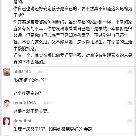
爱的。
你自己也说还好确定孩子是自己的，要不然真不知道这么龟缩为
了啥？
你其实是带着答案问问题的，虽说幸福的家庭都一样，不幸的家
庭各有各的不幸，你想发出来看看自己是不是虽然不幸福但是很
普通，但是你自己心底里已经知道答案了。不过觉得自己还年
轻，不甘心这么过。又不能离婚，这么挣扎求生，在无爱的生活
中慢慢折磨。
还有一个，其实亲嘴比做爱还要亲密，对着没有生理喜欢的人是
真的下不去嘴的。
nb85144
Jun 3
75
“确定孩子是你的”
这个咋确定的？
usauk1998
Jun 3
76
这根本就不是夫妻。
dabaibai
Jun 3
77
生理学厌恶了吗？ 如果她碰到更好的 会跑