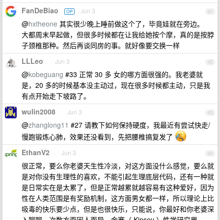
FanDeBiao
Jun 3
OP
41
@
hxtheone
其实很少晚上睡前做这个了，毕竟娃就在旁边。
大都周末早起做，但很多时候都在让我给她按个摩，真的是按脖
子颈椎那种。然后再谈同房的事。就好像要交换一样
LLLeo
Jun 3
42
@
kobeguang
#33 正常 30 多 女的哪方面很强的。我老婆就
是，20 多的时候基本没主动过，现在很多时候都主动，只是我
有点开始走下坡路了。
wulin2008
Jun 3
43
@
zhanglong11
#27 请教下如何保持硬度，我最近有尝试快走/
慢跑锻炼心肺，效果还没看到，先把腰椎搞复发了
EthanV2
Jun 3
44
很正常，要么你老婆天生性冷淡，对这方面没什么感觉，要么就
是对你没有生理性的喜欢，不能引起生理底层代码，还有一种就
是日常实在是太累了，但是正常越累就越容易有这种爱好，因为
性在人类范围是有奖励机制，这方面男女都一样，所以理论上比
吸毒的快乐要少点，但是也很快乐，只能说，你最好和你老婆深
入聊聊，次数方面因人而异，金赛（ Kinsey ）性学研究里