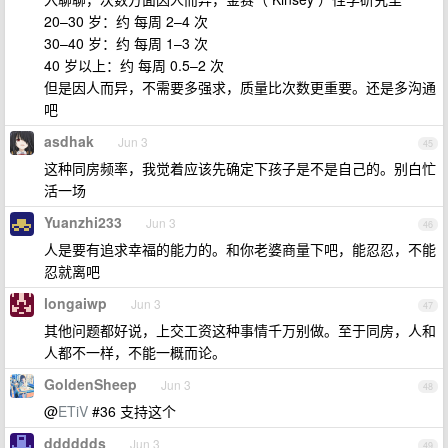
20–30 岁：约 每周 2–4 次
30–40 岁：约 每周 1–3 次
40 岁以上：约 每周 0.5–2 次
但是因人而异，不需要多强求，质量比次数更重要。还是多沟通
吧
asdhak
Jun 3
45
这种同房频率，我觉着应该先确定下孩子是不是自己的。别白忙
活一场
Yuanzhi233
Jun 3
46
人是要有追求幸福的能力的。和你老婆商量下吧，能忍忍，不能
忍就离吧
longaiwp
Jun 3
47
其他问题都好说，上交工资这种事情千万别做。至于同房，人和
人都不一样，不能一概而论。
GoldenSheep
Jun 3
48
@
ETiV
#36 支持这个
dddddds
Jun 3
49