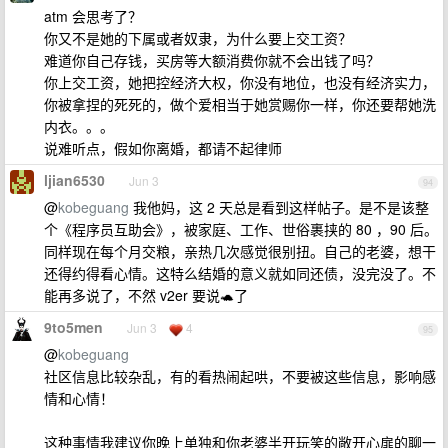
atm 会思考了？
你又不是她的下属或者奴隶，为什么要上交工资？
难道你自己存钱，买房等大额消费你就不会出钱了吗？
你上交工资，她把控经济大权，你没有地位，也没有经济实力，
你被拿捏的死死的，做个爱相当于她赏赐你一样，你还要帮她洗
内衣。。。
说难听点，假如你离婚，都请不起律师
ljian6530
Jun 3
94
@
kobeguang
我他妈，这 2 天总是看到这样帖子。是不是该整
个《程序员互助会》，被家庭、工作、世俗裹挟的 80 ，90 后。
同样现在每个月交粮，亲热几次感觉很别扭。自己的老婆，想干
还得约得看心情。这特么结婚的意义就如同还债，没完没了。不
能再多说了，不然 v2er 要说🐢了
9to5men
Jun 3
4
95
@
kobeguang
社区信息比较杂乱，有的看热闹起哄，不要被这些信息，影响感
情和心情！
这种事情我建议你晚上单独和你老婆半开玩笑的敞开心扉的聊一