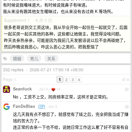
有时候说我嘴味道大，有时候说我鼻子有味道。
我从来没有跟其他女生暧昧过，也从来没有去过商 K 等场所。
Supplement 1 · 6 月 3 日
很多老哥说到交工资这块，我从毕业开始一起住在一起就交了，后面
一起买房一起买其他的各种，这些都让她做主，我觉得没啥问题。
昨天去亲热亲亲，可能是因为我前几天发狠话说以后不会再碰她了，
然后昨晚说我恶心，咋这么恶心之类的，把我惹恼了
婚姻
育儿
关系
332 replies
•
2026-07-21 17:00:18 +08:00
Page 1
1
of 4
2
3
4
Seanfuck
Jun 3
14
1
No ，工资不上交，同房频率正常，这样才是正常的。
FanDeBiao
Jun 3
OP
2
这几天我有点不想忍了，就感觉有了娃之后，完全把我当成了赚
钱的苦大力了。
连正常的去亲一下也不给，说她日常工作这么累了好不容易有自