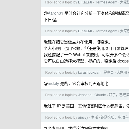
Replied to a topic by
DiKaErJi
Hermes Agent
大家还
›
›
@
Aaron01
平时会让它分析一下身体和锻炼情况，搭配训
下日程。
Replied to a topic by
DiKaErJi
Hermes Agent
大家还
›
›
我现在把它当做主力在使用，很稳定。
个人小项目也用它做，但还是使用项目目录管理
我还搭配了一个 Webui 来使用，可以开多个会
它可以自由选择大模型，挺好的，稳定后 deepseek
Replied to a topic by
karashoukpan
程序员
大家用 
›
›
@
mclxly
是的，它会审核到天荒地老
Replied to a topic by
Jensond
Claude
好了，已经第 
›
›
我除了 IP 是美国，其他语言时区什么都踩雷
Replied to a topic by
aincvy
生活
钥匙忘拔，电动车
›
›
弄个九号呗。然后这边报警要求找回。