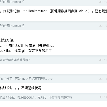
有在用 Hermes 吗
Jul 1
记和一个 Healthmirror （把健康数据同步到 icloud ），还有规
有在用 Hermes 吗
Jul 1
比较方便。
话。平时的话就用 tg 或者飞书聊聊天。
 flash 或者 glm 就差不多够用了。
AI 写代码真实感受是啥？
Jul 1
5 个号了，可是 TMD 还是离不开他。A➗
Jul 1
，没被封过。。。不清楚啥状况
被别人骑走， 有点成心魔了，另外问一下有摩托车推荐吗
Jul 1