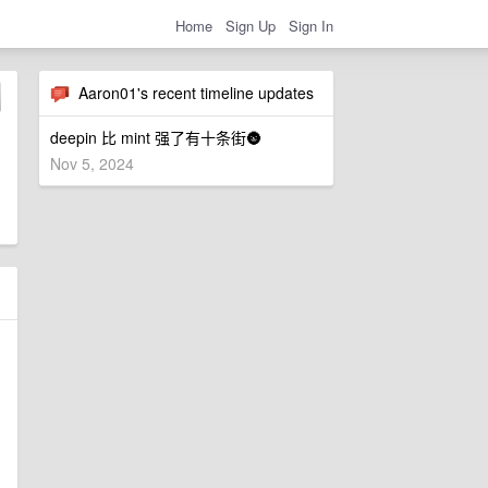
Home
Sign Up
Sign In
Aaron01's recent timeline updates
deepin 比 mint 强了有十条街🌚
Nov 5, 2024