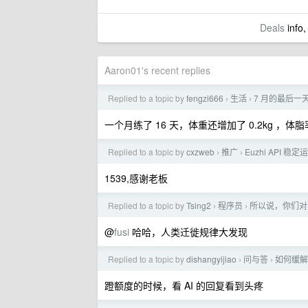
Deals
info,
Aaron01's recent replies
Replied to a topic by
fengzi666
生活
7 月的最后
›
›
一个月练了 16 天，体重还增加了 0.2kg ，体脂率
Replied to a topic by
cxzweb
推广
Euzhi API 
›
›
1539,感谢老板
Replied to a topic by
Tsing2
程序员
所以说，你们对
›
›
@
fusi
哈哈，人类迁徙规律大发现
Replied to a topic by
dishangyijiao
问与答
如何缓解
›
›
蹬额度的时候，看 AI 的回复看到头疼