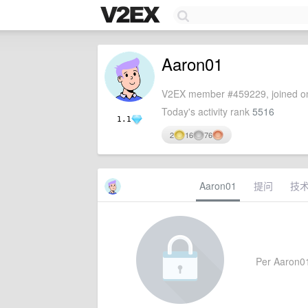
Aaron01
V2EX member #459229, joined on
Today's activity rank
5516
1.1
2
16
76
Aaron01
提问
技
Per Aaron01'