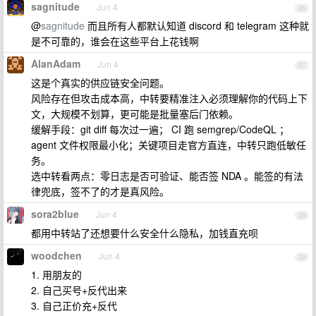
sagnitude
Jun 4
26
@
sagnitude
而且所有人都默认知道 discord 和 telegram 这种就
是不可靠的，谁会在这些平台上花钱啊
AlanAdam
Jun 4
27
这是个真实的供应链安全问题。
风险存在但攻击成本高，中转要精准注入必须理解你的代码上下
文，大规模不划算，更可能是批量塞后门依赖。
缓解手段：git diff 每次过一遍； CI 跑 semgrep/CodeQL ；
agent 文件权限最小化；关键项目走官方直连，中转只跑低敏任
务。
选中转看两点：零日志是否可验证、能否签 NDA 。能签的有法
律兜底，签不了的才是真风险。
sora2blue
Jun 4
28
都用中转站了还想要什么安全什么隐私，加钱直充呗
woodchen
Jun 4
29
1. 用朋友的
2. 自己买号+反代出来
3. 自己正价充+反代