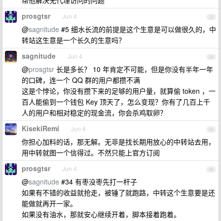
帮他解决无代理访问的问题
prosgtsr
Jun 4
33
@
sagnitude
#5 细水长流的前提是这个生意是可以做很久的，中
转站这生意是一个长久的生意吗？
sagnitude
Jun 4
34
@
prosgtsr
长是多长？ 10 年肯定不可能，但是你没有半年一年
的口碑，连一个 QQ 群的用户都攒不满
这是个悖论，你没有攒下来的足够的用户量，就算偷 token ，一
百人能偷到一个钱包 Key 顶天了，怎么变现？你有了几百上千
人的用户和相对稳定的现金流，你会杀鸡取卵？
KisekiRemi
Jun 4
35
你担心加料的话，那无解。无非是找长期用放心的中转站去用，
用中转就图一个信得过。不然只能上官方订阅
prosgtsr
Jun 4
36
@
sagnitude
#34 有枣没枣先打一杆子
如果有不错的收益就抢走，被锤了就跑路，中转这个生意要是还
能做就再开一家。
如果没有油水，那就安心继续开着，脚本接着跑着。