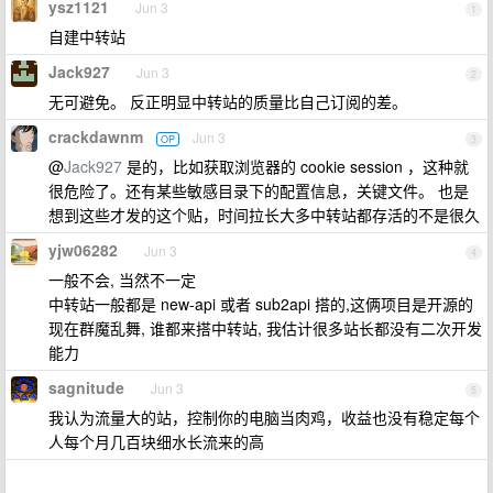
ysz1121
Jun 3
1
自建中转站
Jack927
Jun 3
2
无可避免。 反正明显中转站的质量比自己订阅的差。
crackdawnm
Jun 3
OP
3
@
Jack927
是的，比如获取浏览器的 cookie session ，这种就
很危险了。还有某些敏感目录下的配置信息，关键文件。 也是
想到这些才发的这个贴，时间拉长大多中转站都存活的不是很久
yjw06282
Jun 3
4
一般不会, 当然不一定
中转站一般都是 new-api 或者 sub2api 搭的,这俩项目是开源的
现在群魔乱舞, 谁都来搭中转站, 我估计很多站长都没有二次开发
能力
sagnitude
Jun 3
5
我认为流量大的站，控制你的电脑当肉鸡，收益也没有稳定每个
人每个月几百块细水长流来的高