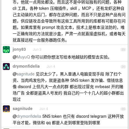
币，他就一点用处都没。而且这不是中转站独有的问题，各种
cli 工具，各种 token 压缩插件，skill ，MCP ，还有龙虾这种自
己主动装的大后门，都存在这种问题，而且不只是这种产品有问
题，供应链攻击会导致所有这些工具所用到的库都有可能存在问
题。如果库里有 prompt 攻击文本，技术上是根本没法防的，唯
一正确有效的方法就是沙盒，严肃一点就直接虚拟机，或者每天
就直接远程一台服务器跑任务。
jony83
Jun 3
23
@
MuyuQ
你可以把你想法写给本地越狱的模型去实验。
drymonfidelia
Jun 4
24
@
sagnitude
见识太少了，黑入普通人电脑变现手段 除了扫个
资、当肉鸡发包外，就是盗各种 SNS token 发诈骗、借钱信息
像 discord 上但凡大一点点的群 都出现过冒充 mrbeast 开的赌
场广告 全都是盗真人号发的 我自己的一个十几人的超小群都出
现过
sagnitude
Jun 4
25
@
drymonfidelia
SNS token 也只有 discord telegram 这种开放
平台才能，微信和 qq 都是人走到哪里登陆到哪里