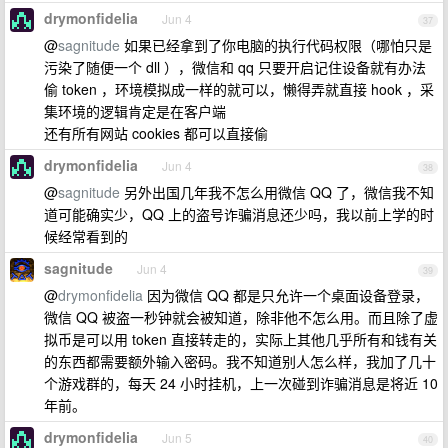
drymonfidelia
Jun 4
37
@
sagnitude
如果已经拿到了你电脑的执行代码权限（哪怕只是
污染了随便一个 dll ），微信和 qq 只要开启记住设备就有办法
偷 token ，环境模拟成一样的就可以，懒得弄就直接 hook ，采
集环境的逻辑肯定是在客户端
还有所有网站 cookies 都可以直接偷
drymonfidelia
Jun 4
38
@
sagnitude
另外出国几年我不怎么用微信 QQ 了，微信我不知
道可能确实少，QQ 上的盗号诈骗消息还少吗，我以前上学的时
候经常看到的
sagnitude
Jun 4
39
@
drymonfidelia
因为微信 QQ 都是只允许一个桌面设备登录，
微信 QQ 被盗一秒钟就会被知道，除非他不怎么用。而且除了虚
拟币是可以用 token 直接转走的，实际上其他几乎所有和钱有关
的东西都需要额外输入密码。我不知道别人怎么样，我加了几十
个游戏群的，每天 24 小时挂机，上一次碰到诈骗消息是将近 10
年前。
drymonfidelia
Jun 5
40