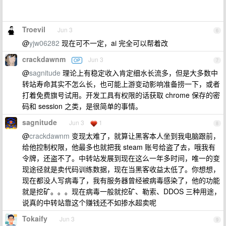
Troevil
Jun 3
6
@
yjw06282
现在可不一定，ai 完全可以帮着改
crackdawnm
Jun 3
OP
7
@
sagnitude
理论上有稳定收入肯定细水长流多，但是大多数中
转站寿命其实不怎么长，也可能上游变动影响准备捞一下，或者
打着免费旗号试用。开发工具有权限的话获取 chrome 保存的密
码和 session 之类，是很简单的事情。
sagnitude
Jun 3
1
8
@
crackdawnm
变现太难了，就算让黑客本人坐到我电脑跟前，
给他控制权限，他最多也就把我 steam 账号给盗了去，哦我有
令牌，还盗不了。中转站发展到现在这么一年多时间，唯一的变
现途径就是卖代码训练数据，现在当黑客收益太低了。你想想，
现在都没人写病毒了，我有服务器曾经被病毒感染了，他的功能
就是挖矿。。。现在病毒一般就挖矿、勒索、DDOS 三种用途，
说真的中转站靠这个赚钱还不如掺水超卖呢
Tokaify
Jun 3
9