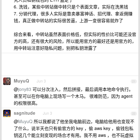
6. 洗钱，某些中转站做中转只是个表面文章，实际在洗黑钱
7. 分销代理，很多人实际是靠卖暴富神话、招代理、拿返佣赚
钱，真正做中转站的实际很苦逼，上游一变很容易就炸了
综合来看，中转站虽然表面价格低，但实际的性价比可能还没官
方的高，还有很大的风险，所以能用官方的最好还是用官方的，
用中转站注意好隐私问题，别把私钥泄露了
MuyuQ
Jun 3
21
@
jony83
可以分次注入，然后拼接，最后调用本地命令执行。
甚至可以在你电脑上现场写一个木马。 很难防范，因为 agent
的权限很高。
sagnitude
Jun 3
22
@
MuyuQ
所以我都说了他坐我电脑前边，电脑给他用也变现不
了什么，说半天也只有偷官方的 key ，偷 aws key ，偷钱包私
钥这几个能立刻变现的场合才有用。我不用 aws ，也不玩虚拟