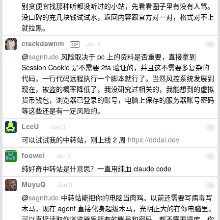
别贪便宜找那种听都没听过的小站，先看看圈子里有没有人骂。
没口碑的充几块钱试试水，返回内容跟官方对一对，格式对不上
就拉黑。
crackdawnm
Jun 3
OP
10
@
sagnitude
风险取决于 pc 上的资料是否重要，直接拿到
Session Cookie 是不需要 2fa 验证的，并且这不需要多复杂的
代码，一行代码远程执行一个脚本就行了。当然风控系统发展到
现在，被盗的概率降低了，我没研究过相关的，我能想到的虚拟
货币钱包，浏览器已登录的账号，电脑上保存的服务器账号密码
等这些还是有一定风险的。
LccU
Jun 3
11
可以试试我的中转站，刚上线 2 周
https://dddai.dev
foowei
Jun 3
12
纯好奇中转站是什意思？一直用纯血 claude code
MuyuQ
Jun 3
13
@
sagnitude
中转站能把你的电脑当肉鸡。以前还需要写病毒写
木马，现在 agent 直接化身超级木马，光明正大的在你电脑里。
可以直接读取你浏览器里所有的账号和密码，都不需要撞库。你