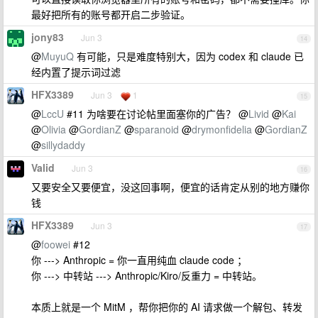
最好把所有的账号都开启二步验证。
jony83
Jun 3
14
@
MuyuQ
有可能，只是难度特别大，因为 codex 和 claude 已
经内置了提示词过滤
HFX3389
Jun 3
1
15
@
LccU
#11 为啥要在讨论帖里面塞你的广告？ @
Livid
@
Kai
@
Olivia
@
GordianZ
@
sparanoid
@
drymonfidelia
@
GordianZ
@
sillydaddy
Valid
Jun 3
16
又要安全又要便宜，没这回事啊，便宜的话肯定从别的地方赚你
钱
HFX3389
Jun 3
17
@
foowei
#12
你 ---> Anthropic = 你一直用纯血 claude code ；
你 ---> 中转站 ---> Anthropic/Kiro/反重力 = 中转站。
本质上就是一个 MitM ，帮你把你的 AI 请求做一个解包、转发