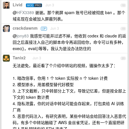
Livid
Jun 3
MOD
PRO
18
@
HFX3389
谢谢。那个刷屏 spam 账号已经被彻底 ban 。那个
域名现在会被加入屏蔽列表。
crackdawnm
Jun 3
OP
19
@
jony83
我感觉可能并过滤不掉，他收到 codex 和 claude 的返
回之后直接注入自己的脚本命令再返回给你，命令可以有多种，
exec()，eval()等等，我认为是没办法防住的
Tanix2
Jun 3
20
无法避免，最近看了个介绍中转站的视频，骚操作太多了：
1. 暗改倍率，你用 1 个 token 实际按 n 个 token 计费
2. 模型掺水，用差模型替代好模型
3. 上下文截断，只中转部分上下文，导致记忆差，但是按全部上
下文的 token 数计费
4. 隐私泄露，你的对话中转站可能会存起来，打包卖给 AI 训练
厂商
5. 恶意代码注入，有研究表明，某些中转站会给回答注入恶意代
码，有多个中转站触碰了 AWS 金丝雀凭证，还有一个直接把研
究人员私钥钱包的 ETH 盗走了