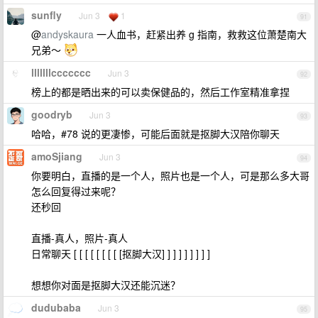
sunfly
Jun 3
1
91
@
andyskaura
一人血书，赶紧出养 g 指南，救救这位萧楚南大
兄弟～
lllllllccccccc
Jun 3
92
榜上的都是晒出来的可以卖保健品的，然后工作室精准拿捏
goodryb
Jun 3
93
哈哈，#78 说的更凄惨，可能后面就是抠脚大汉陪你聊天
amoSjiang
Jun 3
94
你要明白，直播的是一个人，照片也是一个人，可是那么多大哥
怎么回复得过来呢？
还秒回
直播-真人，照片-真人
日常聊天 [ [ [ [ [ [ [ [ [抠脚大汉] ] ] ] ] ] ] ] ]
想想你对面是抠脚大汉还能沉迷？
dudubaba
Jun 3
95