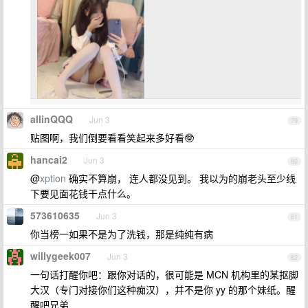
allinQQQ
Jun 3
79
贴图啊，我们倒要看看笑起来多好看🤓
hancai2
Jun 3
80
@
xption
确实不算崩， 连人都没见到。 我以为的崩老头至少线
下要见面花钱干点什么。
573610635
Jun 3
81
你当榜一如果不是为了洗钱，那是纯纯有病
willygeek007
Jun 3
82
一句话打醒你吧：跟你对话的，很可能是 MCN 机构里的某抠脚
大汉（专门对接你们这种痴汉），并不是你 yy 的那个妹纸。醒
醒吧兄弟