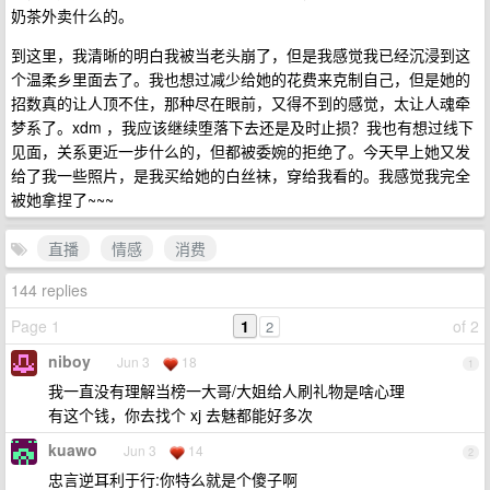
奶茶外卖什么的。
到这里，我清晰的明白我被当老头崩了，但是我感觉我已经沉浸到这
个温柔乡里面去了。我也想过减少给她的花费来克制自己，但是她的
招数真的让人顶不住，那种尽在眼前，又得不到的感觉，太让人魂牵
梦系了。xdm ，我应该继续堕落下去还是及时止损？我也有想过线下
见面，关系更近一步什么的，但都被委婉的拒绝了。今天早上她又发
给了我一些照片，是我买给她的白丝袜，穿给我看的。我感觉我完全
被她拿捏了~~~
直播
情感
消费
144 replies
Page 1
1
of 2
2
niboy
Jun 3
18
1
我一直没有理解当榜一大哥/大姐给人刷礼物是啥心理
有这个钱，你去找个 xj 去魅都能好多次
kuawo
Jun 3
14
2
忠言逆耳利于行:你特么就是个傻子啊