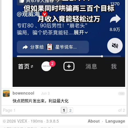
bowencool
Jun 3
100
快点把照片发出来，利益最大化
Page 1
1
of 2
2
© 2026 V2EX · 190ms · 3.9.8.5
About
·
Language