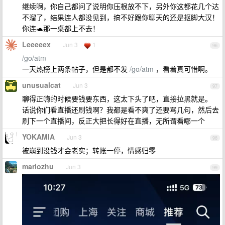
继续啊，你自己都问了说明你压根放不下，另外你这都花几个达
不溜了，结果连人都没见到，搞不好跟你聊天的还是抠脚大汉！
你连🐢那一桌都上不去！
Leeeeex
Jun 3
1
96
/go/atm
一天热榜上两条帖子，但是都不发
/go/atm
，看着真可惜啊。
unusualcat
Jun 3
97
聊得正嗨的时候要钱要东西，这太下头了吧，直接拉黑就是。
话说你们看直播还刷钱啊？我都是看不爽了还要骂几句，然后去
刷下一个直播间，反正大把长得好在直播，无所谓看哪一个
YOKAMIA
Jun 3
98
被崩到没钱才会老实；转账一停，情感归零
mariozhu
Jun 3
99