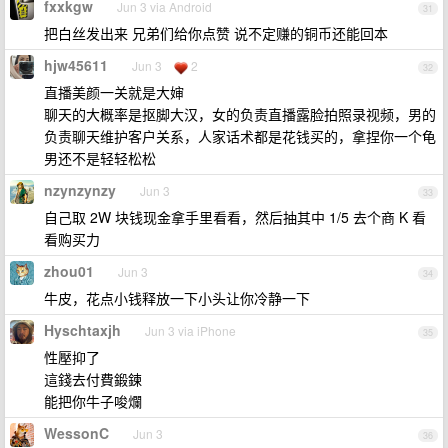
fxxkgw
Jun 3 via Android
31
把白丝发出来 兄弟们给你点赞 说不定赚的铜币还能回本
hjw45611
Jun 3
2
32
直播美颜一关就是大婶
聊天的大概率是抠脚大汉，女的负责直播露脸拍照录视频，男的
负责聊天维护客户关系，人家话术都是花钱买的，拿捏你一个龟
男还不是轻轻松松
nzynzynzy
Jun 3
33
自己取 2W 块钱现金拿手里看看，然后抽其中 1/5 去个商 K 看
看购买力
zhou01
Jun 3
34
牛皮，花点小钱释放一下小头让你冷静一下
Hyschtaxjh
Jun 3 via iPhone
35
性壓抑了
這錢去付費鍛鍊
能把你牛子唆爛
WessonC
Jun 3
36