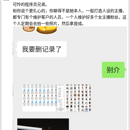
可怜的程序员兄弟。
和你说个更扎心的，你聊得不是她本人，一般打造人设的主播，
都专门有个维护客户的人员，一个人维护好多个女主播粉丝，这
个人定期会去拍一些照片，然后拿提成。