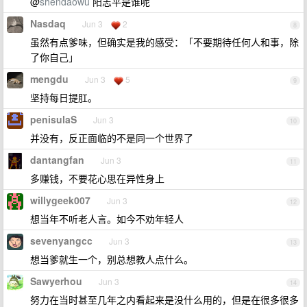
@
shendaowu
阳志平是谁呢
Nasdaq
Jun 3
2
8
虽然有点爹味，但确实是我的感受：「不要期待任何人和事，除
了你自己」
mengdu
Jun 3
5
9
坚持每日提肛。
penisulaS
Jun 3
10
并没有，反正面临的不是同一个世界了
dantangfan
Jun 3
11
多赚钱，不要花心思在异性身上
willygeek007
Jun 3
12
想当年不听老人言。如今不劝年轻人
sevenyangcc
Jun 3
13
想当爹就生一个，别总想教人点什么。
Sawyerhou
Jun 3
14
努力在当时甚至几年之内看起来是没什么用的，但是在很多很多