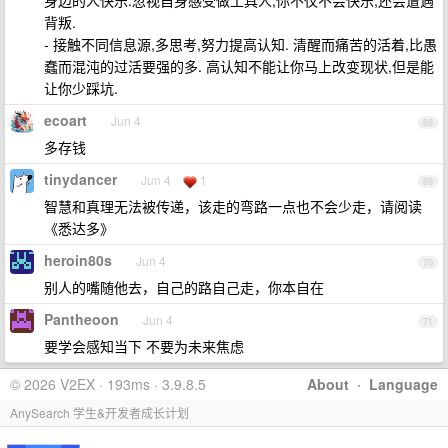
身边的人快乐.忽视自身感受做工具人,你不仅不会快乐,还会遭遇
背叛.
- 接触不同信息源,多思考,努力提高认知. 清醒而痛苦的活着,比愚
蠢而混沌的过活要强的多. 高认知不能让你马上改变现状,但是能
让你少踩坑.
ecoart
Jun 4
68
多存钱
tinydancer
Jun 4
1
69
智慧和真理无法被传递，该走的弯路一点也不会少走，请阅读
《悉达多》
heroin80s
Jun 4
70
别人的嘴随他去，自己的路自己走，你本自在
Pantheoon
Jun 4
71
要学会感知当下 不要为未来焦虑
© 2026 V2EX · 193ms · 3.9.8.5
About
·
Language
AnySearch 学生&开发者成长计划