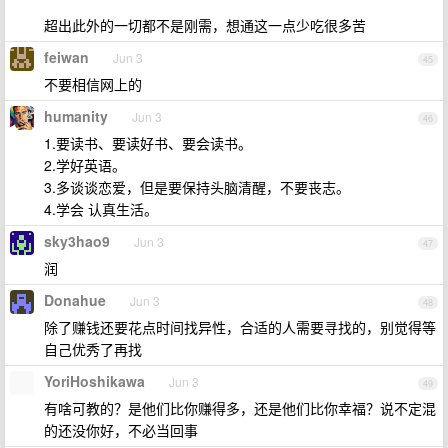
超出此外的一切都不是刚需，想通这一点少吃很多苦
feiwan
Jun 3
45
不要相信网上的
humanity
Jun 3
46
1.要读书、要读好书、要会读书。
2.学好英语。
3.多谈谈恋爱，但是要保持头脑清醒，不要丧志。
4.学会 认真生活。
sky3hao9
Jun 3
47
润
Donahue
Jun 3
48
除了赚钱还要花点时间找异性，合适的人需要寻找的，别觉得等
自己优秀了再找
YoriHoshikawa
Jun 3
49
有啥可教的？是他们比你赚得多，还是他们比你幸福？说不定混
的还没你好，不必当回事