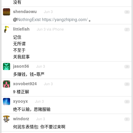
没有
shendaowu
Jun 3
26
@
NothingExist
https://yangzhiping.com/
。
littiefish
Jun 3 via iPhone
27
记住
无所谓
不至于
关我屁事
jason56
Jun 3
28
多赚钱，钱=尊严
xovobet924
Jun 3
29
9 楼正解
xyooyx
Jun 3
30
绝不认输，愿赌服输
windorz
Jun 3
31
何润东表情包: 你不要过来啊