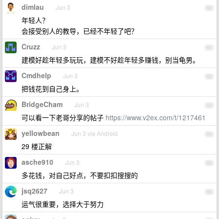
dimlau
Jun 3
50
年轻人？
会接受别人的教导，已经不年轻了吧？
Cruzz
Jun 3
51
建模好趁年轻多玩玩，建模不好趁年轻多赚钱，别当龟男。
Cmdhelp
Jun 3
52
把钱花到自己身上。
BridgeCham
Jun 3
53
可以看一下老哥分享的帖子
https://www.v2ex.com/t/1217461
yellowbean
Jun 3 via Android
54
29 楼正解
asche910
Jun 3
55
多花钱，对自己好点，不要扣扣搜搜的
jsq2627
Jun 3
56
运气很重要，选择大于努力