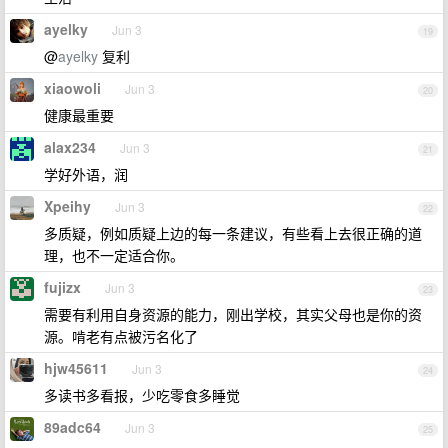
ayelky
Jun 3
19
@
ayelky
复利
xiaowoli
Jun 3
20
健康最重要
alax234
Jun 3
21
学好外语，润
Xpeihy
Jun 3
22
多质疑，例如质疑上边的每一条建议，有些看上去很正确的道
理，也不一定适合你。
fujizx
Jun 3
23
需要有利用自身资源的能力，刚出学校，其实父母也是你的资
源。啃老有点被污名化了
hjw45611
Jun 3
24
多读书多看报，少吃零食多睡觉
89adc64
Jun 3
25