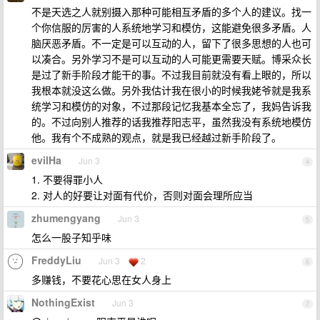
不是天选之人就别摄入那种可能相互矛盾的多个人的建议。找一
个你信服的厉害的人系统地学习和模仿，这能避免很多矛盾。人
脑厌恶矛盾。不一定是可以互动的人，留下了很多思想的人也可
以凑合。另外学习不是可以互动的人可能更需要天赋。博采众长
是过了新手阶段才能干的事。不过我目前就没有看上眼的，所以
我根本就没这么做。另外我估计我在很小的时候我姥爷就是我系
统学习和模仿的对象，不过那段记忆我基本全忘了，我妈告诉我
的。不过向别人推荐的话我推荐阳志平，虽然我没有系统地模仿
他。我有个不成熟的观点，就是我已经越过新手阶段了。
evilHa
Jun 3
4
1. 不要得罪小人
2. 对人的好要让对面有代价，否则对面会理所应当
zhumengyang
Jun 3
5
怎么一股子知乎味
FreddyLiu
Jun 3
2
6
多赚钱，不要花心思在女人身上
NothingExist
Jun 3
7