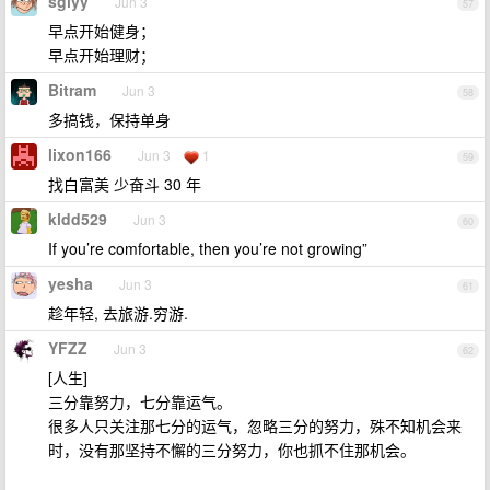
sgiyy
Jun 3
57
早点开始健身；
早点开始理财；
Bitram
Jun 3
58
多搞钱，保持单身
lixon166
Jun 3
1
59
找白富美 少奋斗 30 年
kldd529
Jun 3
60
If you’re comfortable, then you’re not growing”
yesha
Jun 3
61
趁年轻, 去旅游.穷游.
YFZZ
Jun 3
62
[人生]
三分靠努力，七分靠运气。
很多人只关注那七分的运气，忽略三分的努力，殊不知机会来
时，没有那坚持不懈的三分努力，你也抓不住那机会。