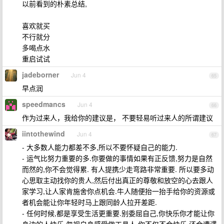
以前看到的朴素总结,
喜欢就买
不行就分
多喝点水
重启试试
jadeborner
Jun 4
65
早点润
speedmancs
Jun 4
66
作为过来人，我给你的建议是， 不要轻易听过来人的所谓建议
iintothewind
Jun 4
67
- 大多数人能力都差不多,所以不要怀疑自己的能力.
- 运气比努力重要的多.你要做的事情如果有正反馈,努力是自然
而然的,你不会觉得累. 有人提携少走弯路非常重要. 所以要多动
心思取主动找你的贵人,然后付出真正的尊敬和放空的心去跟人
家学习,让人家肯施舍你点机会.牛人随便抬一抬手给你的资源或
者机会能让你年轻时马上跟同龄人拉开差距.
- 任何时候,都是享受生活更重要.别委屈自己,你快乐你才能让你