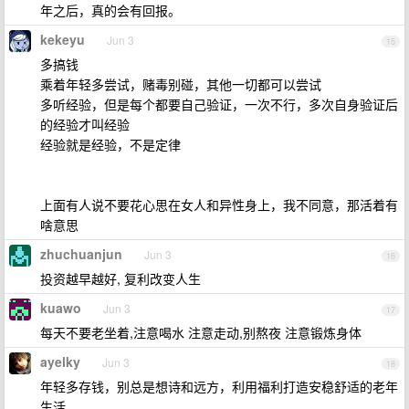
年之后，真的会有回报。
kekeyu
Jun 3
15
多搞钱
乘着年轻多尝试，赌毒别碰，其他一切都可以尝试
多听经验，但是每个都要自己验证，一次不行，多次自身验证后
的经验才叫经验
经验就是经验，不是定律
上面有人说不要花心思在女人和异性身上，我不同意，那活着有
啥意思
zhuchuanjun
Jun 3
16
投资越早越好, 复利改变人生
kuawo
Jun 3
17
每天不要老坐着,注意喝水 注意走动,别熬夜 注意锻炼身体
ayelky
Jun 3
18
年轻多存钱，别总是想诗和远方，利用福利打造安稳舒适的老年
生活