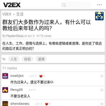
V2EX
生活
›
群友们大多数作为过来人，有什么可以
教给后来年轻人的吗？
By
HaydenDeep
at Jun 3 · 5179 views
在人生、工作、感情与选择上，有哪些逻辑或者道理，是你走了很远
的路后才真正明白的？
人生
经验
道理
71 replies
noahjsn
Jun 3
2
1
作为过来人，建议不要过来🐶
Heng20
Jun 3
2
不要当老实人
shendaowu
Jun 3
3
3