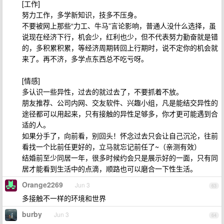
[工作]
努力工作，多学新知识，技多不压身。
不要被网上那些“力工、牛马”言论影响，普通人没什么选择，虽
说现在经济下行，机会少，红利也少，但不代表努力勤奋就是错
的，多积累积累，等经济周期转回上行期时，说不定你的机会就
来了。再不济，多学点东西总不吃亏呀。
[情感]
多认识一些异性，过去的就过去了，不要抓着不放。
朋友推荐、公司内网、交友软件、兴趣小组，凡是能结交异性的
途径都可以用起来，只有接触的异性足够多，你才更可能遇到合
适的人。
如果分手了，向前看，别回头！怀念过去只会让自己沉沦，往前
看找一个比前任更好的，立马就忘记前任了~（亲测有效）
结婚前至少同居一年，很多时候约会只是展示好的一面，只有同
居才能看到生活中的点滴，顺路也可以磨合一下性生活。
Orange2269
Jun 3
63
多接触不一样的环境和世界
burby
Jun 3
64