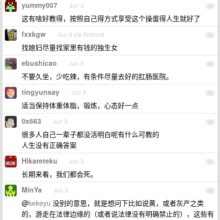
yummy007
Jun 3
32
这有啥好教得，按照自己得方式享受这个操蛋得人生就好了
fxxkgw
Jun 3 via Android
33
找媳妇尽量找家里有钱的独生女
ebushicao
Jun 3
34
不要久坐，少吃辣，有条件尽量去好的肛肠医院。
tingyunsay
Jun 3
35
适当保持体重体脂，锻炼，心态好一点
0x663
Jun 3
36
很多人自己一辈子都没活明白呢有什么可教的
人生没有正确答案
Hikareteku
Jun 3
37
长期来看，我们都会死。
MinYa
Jun 3
38
@
kekeyu
没别的意思，就是想问下比如说黄，或者灰产之类
的，游走在法律边缘的（或者说法律没有明确禁止的），这些有