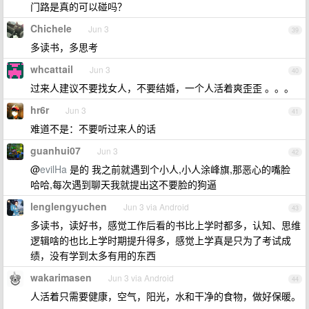
门路是真的可以碰吗？
Chichele
Jun 3
39
多读书，多思考
whcattail
Jun 3
40
过来人建议不要找女人，不要结婚，一个人活着爽歪歪 。。。
hr6r
Jun 3
41
难道不是：不要听过来人的话
guanhui07
Jun 3
42
@
evilHa
是的 我之前就遇到个小人,小人涂峰旗,那恶心的嘴脸
哈哈,每次遇到聊天我就提出这不要脸的狗逼
lenglengyuchen
Jun 3 via Android
43
多读书，读好书，感觉工作后看的书比上学时都多，认知、思维
逻辑啥的也比上学时期提升得多，感觉上学真是只为了考试成
绩，没有学到太多有用的东西
wakarimasen
Jun 3 via Android
44
人活着只需要健康，空气，阳光，水和干净的食物，做好保暖。