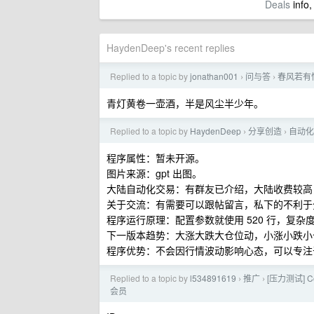
Deals
info,
HaydenDeep's recent replies
Replied to a topic by
jonathan001
问与答
春风若有
›
›
青灯黄卷一壶酒，半是风尘半少年。
Replied to a topic by
HaydenDeep
分享创造
自动化
›
›
程序属性：暂未开源。
图片来源：gpt 出图。
大陆自动化交易：有群友已介绍，大陆收费较高
关于交流：有需要可以跟帖留言，私下的不利于
程序运行原理：配置参数就使用 520 行，复
下一版本趋势：大涨大跌大仓位动，小涨小跌小
程序优势：不会因行情波动影响心态，可以专注
Replied to a topic by
l534891619
推广
[压力测试] C
›
›
会员