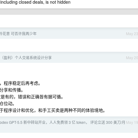
 including closed deals, is not hidden
怜花意 可否许我再少年
May 2
（盈利）个人交易系统设计分享
May 2
，程序稳定后再考虑。
分享和传播。
杂度是有的，错误和正确皆有据可循。
仓位动。
于程序设计和优化，和手工买卖是两种不同的体验境地。
odex GPT-5.5 新中转站开业，人人免费领 3 亿 token， 评论立送 300 美刀/月
May 1