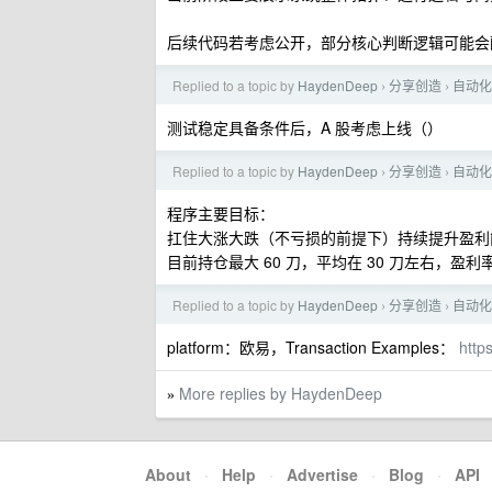
后续代码若考虑公开，部分核心判断逻辑可能会
Replied to a topic by
HaydenDeep
分享创造
自动化
›
›
测试稳定具备条件后，A 股考虑上线（）
Replied to a topic by
HaydenDeep
分享创造
自动化
›
›
程序主要目标：
扛住大涨大跌（不亏损的前提下）持续提升盈利
目前持仓最大 60 刀，平均在 30 刀左右，盈
Replied to a topic by
HaydenDeep
分享创造
自动化
›
›
platform：欧易，Transaction Examples：
http
More replies by HaydenDeep
»
About
·
Help
·
Advertise
·
Blog
·
API