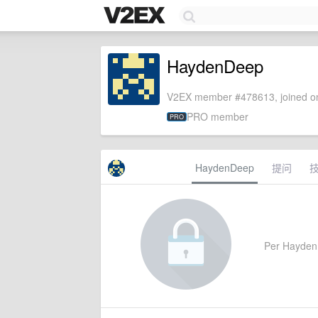
HaydenDeep
V2EX member #478613, joined on
PRO member
PRO
HaydenDeep
提问
Per HaydenDe