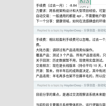
手续费（过去一月）：-8.84
力要求：跨系统架构设计和大型项目经验，可复制
自动交易：一般通用的都是 api ，不需要帐
下一个分享：健康领域，如何在流感肆虐的环境
Replied to a topic by
HaydenDeep
分享创造
自动化
›
›
手续费：相比较盈利手续费可以忽略，过去一个月本
费。
大陆方面：调研过有产品适用类似操作。
覆盖产品：测试 3 个产品、所有产品皆适用，
关于回测：历史数据暂不用，现使用实盘测试。
交易频次：现在是长线版本（持仓平均 10 天，
开源：暂未，待半年后的成熟度决定，其中有闭
产品适用：羊毛再多也架不住薅羊毛的，所以应
Replied to a topic by
HaydenDeep
分享创造
自动化
›
›
目前分享的重点，是通过交流观察该系统未来能
当前阶段主要展示系统整体拓扑、运行逻辑与简