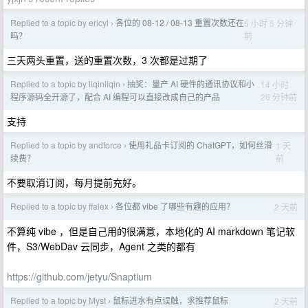
Replied to a topic by ericyl
各位的 08-12 / 08-13 重置次数还在
5 小时 5 分钟
›
前
吗？
三天两头重置，送的重置次数，3 次都是过期了
Replied to a topic by liqinliqin
抽奖：量产 AI 硬件的通讯协议和小
14 小时
›
26 分钟前
程序源码全开源了，配合 AI 编程可以直接改成自己的产品
支持
Replied to a topic by andforce
使用礼品卡订阅的 ChatGPT，如何丝滑
1 天
›
前
续费？
不要取消订阅，每月提前充好。
Replied to a topic by ffalex
各位都 vibe 了哪些有趣的应用？
2 天前
›
不算纯 vibe ，但是自己用的很满意，本地化的 AI markdown 笔记软
件，S3/WebDav 云同步，Agent 之类的都有
https://github.com/jetyu/Snaptium
Replied to a topic by Myst
鼠标进水有点误触，求推荐鼠标
2 天前
›