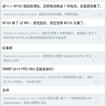
@
Myst
M720 我贴防滑贴，还把电池换成 7 号电池，还是感觉重了。
Replied to a topic by Myst
鼠标进水有点误触，求推荐鼠标
2 天前
›
M720 换了 JZ M5 ，感觉挺好，现在觉得 M720 太重了。
3
Replied to a topic by Ai2You
智友社回馈 V 站新老客户，抽送第 5 波 8 个
›
天
智友社的 GPTPLUS 稳定特殊渠道日区月卡成品号
前
好事啊
Replied to a topic by inza9hi
家里两台 闲置的 MACBOOK PRO 可以
7 月 31
›
日
做点什么吗？
RMBP 2015 PRO Mid 还能卖掉吗？
Replied to a topic by CherryGods
2070T 的 AI 推理怪兽上线了，英伟
7 月
›
30 日
达 Thor T5000， 128GB 显存
支持
Replied to a topic by uxn
[ V2EX 首发优惠 ] 做了一个网格布局的 2FA
7 月
›
29 日
Authenticator，想请大家帮忙试试