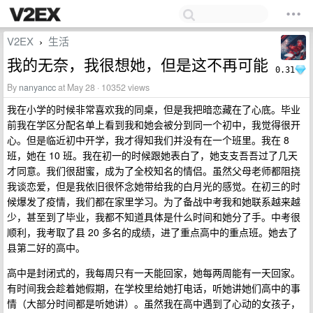
V2EX
生活
›
我的无奈，我很想她，但是这不再可能
0.31
By
nanyancc
at May 28 · 10352 views
我在小学的时候非常喜欢我的同桌，但是我把暗恋藏在了心底。毕业
前我在学区分配名单上看到我和她会被分到同一个初中，我觉得很开
心。但是临近初中开学，我才得知我们并没有在一个班里。我在 8
班，她在 10 班。我在初一的时候跟她表白了，她支支吾吾过了几天
才同意。我们很甜蜜，成为了全校知名的情侣。虽然父母老师都阻挠
我谈恋爱，但是我依旧很怀念她带给我的白月光的感觉。在初三的时
候爆发了疫情，我们都在家里学习。为了备战中考我和她联系越来越
少，甚至到了毕业，我都不知道具体是什么时间和她分了手。中考很
顺利，我考取了县 20 多名的成绩，进了重点高中的重点班。她去了
县第二好的高中。
高中是封闭式的，我每周只有一天能回家，她每两周能有一天回家。
有时间我会趁着她假期，在学校里给她打电话，听她讲她们高中的事
情（大部分时间都是听她讲）。虽然我在高中遇到了心动的女孩子，