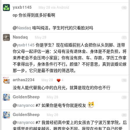
ysxb1145
May 28 via Android
16
op 你长得到底多好看啊
@
Nasdaq
啥叫纯洁，学生时代的只看脸对吗
Nasdaq
May 28
17
@
ysxb1145
你是学生？现在结婚前别人会把你从头到脚、连带
你父母一起评估一遍：父母有没有退休金、身体是不是负担，将
来养老会不会压垮小家庭；你有没有房、车、存款，学历工作拿
不拿得出手，身体条件行不行。颜值？不好意思，真到谈婚论嫁
那一步，它只是最不值钱的筛选项。
arthas2234
May 28
4
18
没有人能代替我心中的白月光，就算是现在的你也不行
GoldenSheep
May 28
19
@
nanyancc
#7 如果你是电专你就是校友
GoldenSheep
May 28
20
@
nanyancc
#7 我曾经初高中爱上的女孩去了宁波万里学院，后
来感觉走的越来越远，眼界完全不同，我现在也有了自己的爱