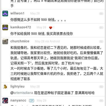
完了这号废了，再过 5 年翻出来这贴我怕你是恨不得剁了自己的
手
willwon1
May 28
50
你感慨这么多不如转 500 块钱。。。。
kamikaze472
May 28
1
51
你不如给我转 500 块钱, 我买高铁票去找你
churchmice
May 28 via Android
52
和我挺像的，我和初恋是初二下遇见的，她那时候成绩比较差，
我就辅导她，我家里比较穷，她就给我好吃的。后来慢慢偏离了
轨道，记得高考那天早上，她碰到我跟我说“我哥们坐你后面，
记得关照一下”，然后我发挥时常，去了杭州 top1
大一的时候去下沙看她，等了几个小时，最后匆匆见了一面，大
三的时候她让我帮忙做单片机的作业，我拒绝了，之后两个人就
彻底断了联系
lightyisu
May 28
53
@
artemisdiana
现在是这种帖子固定漫画了 意满离哈哈哈
nanyancc
May 29
OP
54