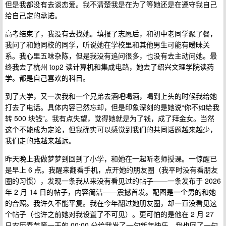
但是我都没有去谈恋爱。我不清楚我是在为了等她还是在遵守我自己
给自己定的承诺。
高考结束了，我没有去找她。填报了志愿后，和初中老同学聚了餐，
我问了和她同校的同学，听说她在学校里和其他男生可能有暧昧关
系。我心里五味杂陈，但是我没有追问很多，也没有去主动问她。最
终我去了杭州 top2 读计算机和集成电路，她去了绍兴文理学院读药
学。都是自己喜欢的科目。
到了大学，又一次我和一个兄弟去酒吧喝酒，喝到上头的时候我给她
打去了电话。具体内容已然忘却，但是印象深刻的是她说“你不如给我
转 500 块钱”。我有点失望，觉得她就是为了钱，成了拜金女。当然
这个不能成为定论，但我确实可以感觉到我们的共同话题越来越少，
我们走的路越来越远。
昨天晚上我做梦梦到回到了小学，和她在一起听老师授课。一惊醒已
是早上 6 点。我醒来翻看手机，点开她的朋友圈（我平时没有看朋友
圈的习惯），发现一条我从来没有看见过的帖子——一条发布于 2026
年 2 月 14 日的帖子，内容简洁——震撼首发。配图是一个男的和她
的合照。我许久不能平复。我在今年翻过她朋友圈，却一直没看见这
个帖子（也许之前她对我设置了不可见）。更可怕的是他在 2 月 27
日农历春节第一天的 00:00 分给我发了一句新年快乐。我也回了一句