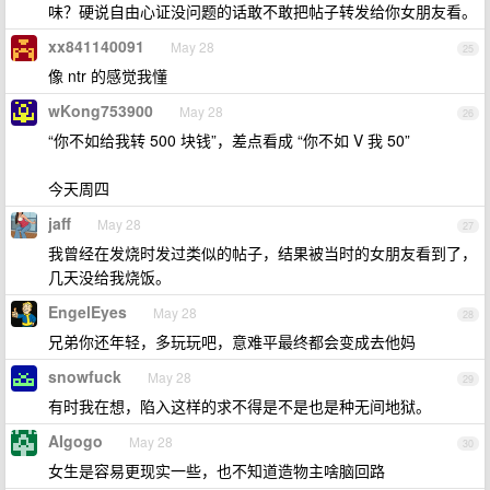
味？硬说自由心证没问题的话敢不敢把帖子转发给你女朋友看。
xx841140091
May 28
25
像 ntr 的感觉我懂
wKong753900
May 28
26
“你不如给我转 500 块钱”，差点看成 “你不如 V 我 50”
今天周四
jaff
May 28
27
我曾经在发烧时发过类似的帖子，结果被当时的女朋友看到了，
几天没给我烧饭。
EngelEyes
May 28
28
兄弟你还年轻，多玩玩吧，意难平最终都会变成去他妈
snowfuck
May 28
29
有时我在想，陷入这样的求不得是不是也是种无间地狱。
AIgogo
May 28
30
女生是容易更现实一些，也不知道造物主啥脑回路