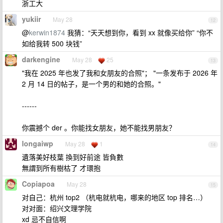
浙工大
yukiir
May 28
12
@
kerwin1874
我猜：“天天想到你，看到 xx 就像买给你” “你不
如给我转 500 块钱”
darkengine
May 28
25
13
"我在 2025 年也发了我和女朋友的合照"； "一条发布于 2026 年
2 月 14 日的帖子，是一个男的和她的合照。"
------
你震撼个 der 。你能找女朋友，她不能找男朋友？
longaiwp
May 28
1
14
遺落美好枝葉 換到好前途 皆負數
無謂到所有樹枯了 才環抱
Copiapoa
May 28
15
对自己：杭州 top2 （杭电就杭电，哪来的地区 top 排名…）
对对面：绍兴文理学院
xd 忌不自信啊