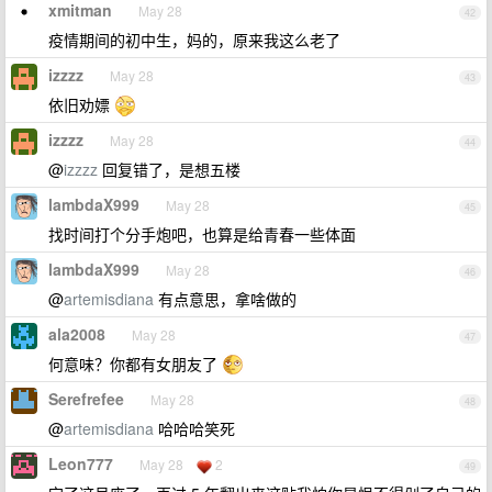
xmitman
May 28
42
疫情期间的初中生，妈的，原来我这么老了
izzzz
May 28
43
依旧劝嫖
izzzz
May 28
44
@
izzzz
回复错了，是想五楼
lambdaX999
May 28
45
找时间打个分手炮吧，也算是给青春一些体面
lambdaX999
May 28
46
@
artemisdiana
有点意思，拿啥做的
ala2008
May 28
47
何意味？你都有女朋友了
Serefrefee
May 28
48
@
artemisdiana
哈哈哈笑死
Leon777
May 28
2
49