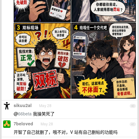
sikuu2al
May 28
40
@
66beta
我操笑死了
7beloved
May 28
41
开智了自己就删了，哦不对，V 站有自己删帖的功能吗