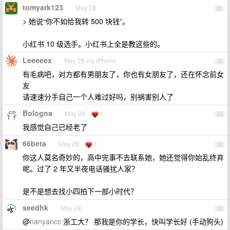
tomyark123
May 28
31
> 她说“你不如给我转 500 块钱”。
小红书 10 级选手。小红书上全是教这些的。
Leeeeex
May 28 via iPhone
32
有毛病吧，对方都有男朋友了，你也有女朋友了，还在怀念前女
友
请速速分手自己一个人难过好吗，别祸害别人了
Bologna
May 28
1
33
我感觉自己已经老了
66beta
May 28
1
34
你这人莫名奇妙的，高中完事不去联系她，她还觉得你始乱终弃
呢。过了 2 年又半夜电话骚扰人家？
是不是想去找小四拍下一部小时代？
seedhk
May 28
35
@
nanyancc
浙工大？ 那我是你的学长，快叫学长好 (手动狗头)