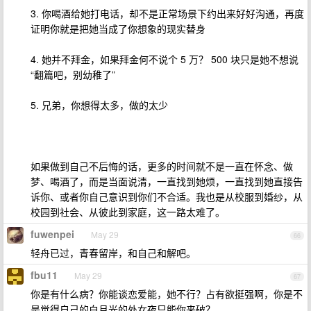
3. 你喝酒给她打电话，却不是正常场景下约出来好好沟通，再度
证明你就是把她当成了你想象的现实替身
4. 她并不拜金，如果拜金何不说个 5 万？ 500 块只是她不想说
“翻篇吧，别幼稚了”
5. 兄弟，你想得太多，做的太少
如果做到自己不后悔的话，更多的时间就不是一直在怀念、做
梦、喝酒了，而是当面说清，一直找到她烦，一直找到她直接告
诉你、或者你自己意识到你们不合适。我也是从校服到婚纱，从
校园到社会、从彼此到家庭，这一路太难了。
fuwenpei
May 29
66
轻舟已过，青春留岸，和自己和解吧。
fbu11
May 29
67
你是有什么病？你能谈恋爱能，她不行？占有欲挺强啊，你是不
是觉得自己的白月光的处女夜只能你来破？