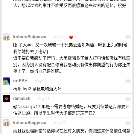
人，想起过去的事并不难受反而很感激这些过去的记忆，祝好
koharuSuigyoza
May 28
3
21
[到了大学，又一次我和一个兄弟去酒吧喝酒，喝到上头的时候
我给她打去了电话]
请不要自我感动了行吗，大半夜喝多了给人打电话和骚扰有啥区
别，因为别人没有配合你自我感动没有做出你期望的行为你还失
望上了，你当自己是谁啊。
nrtEBH
May 28
22
杭州 top2 是杭电和浙大吗
rammiah
May 28
23
@
Nasdaq
#17 那是不需要考虑结婚吧，只要到结婚这步都要评
估这些的，所以学生时代大多都是玩玩而已？
koharuSuigyoza
May 28
24
而且我没理解错的话你现在还有女朋友，你跑这来怀念前任何意