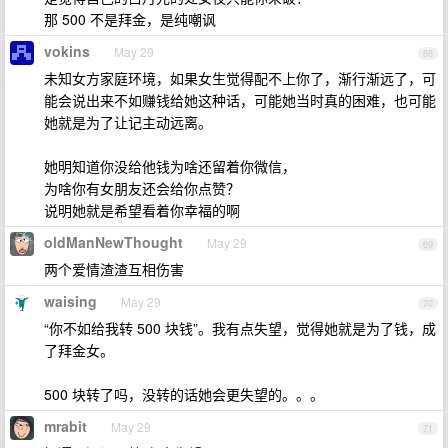
那 500 不是拜金，是纯嘲讽
vokins
May 29
68
未知女方家庭环境，如果女生觉得配不上你了，渐行渐远了，可
能会说出来不如赚钱给她这种话，可能她当时真的困难，也可能
她就是为了让记主动远离。
她明知道你没给他钱为啥还留着你微信，
为啥你有女朋友还会给你点赞？
说明她就是希望看着你幸福的啊
oldManNewThought
May 29
69
两个爱情渣渣互相伤害
waising
May 29
70
“你不如给我转 500 块钱”。我有点失望，觉得她就是为了钱，成
了拜金女。
500 块转了吗，没转的话她会更失望的。。。
mrabit
May 29
71