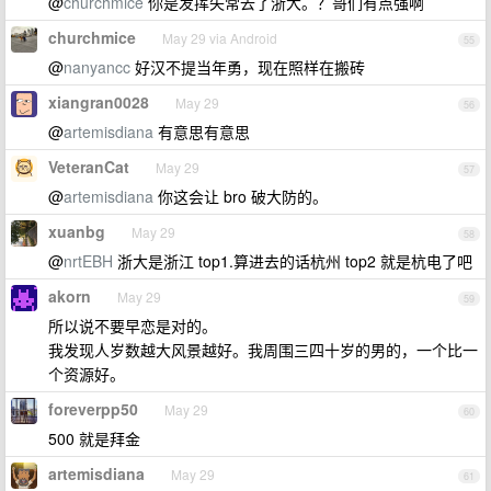
@
churchmice
你是发挥失常去了浙大。？哥们有点强啊
churchmice
May 29 via Android
55
@
nanyancc
好汉不提当年勇，现在照样在搬砖
xiangran0028
May 29
56
@
artemisdiana
有意思有意思
VeteranCat
May 29
57
@
artemisdiana
你这会让 bro 破大防的。
xuanbg
May 29
58
@
nrtEBH
浙大是浙江 top1.算进去的话杭州 top2 就是杭电了吧
akorn
May 29
59
所以说不要早恋是对的。
我发现人岁数越大风景越好。我周围三四十岁的男的，一个比一
个资源好。
foreverpp50
May 29
60
500 就是拜金
artemisdiana
May 29
61