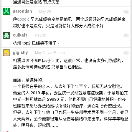
操逼哥还没跟帖 有点失望
aarontian
May 30
72
@
oppoic
早恋成绩会变差是偏见，两个成绩好的早恋成绩越来
越好也不是没有，只是可能恰好大部分人成绩不好
cuikai1
May 30
73
杭州 top2 已经笑不活了~
gigishy
May 31 via iPhone
74
相濡以沫 不如相忘于江湖，这很正常，也没有太多可伤感的，
最多此情可待成追忆 只是当时已惘然。
而痛，是这样的：
一个我很在乎的亲人，从去年下半年至今，我都无从安慰他。
他爱的人 2019 年初，去医院一发现就是癌症晚期，于是哪怕其
中光一种药就每月 29990 元，他也不顾自己健康地兼职一份夜
班赚钱来想尽办法给她尽所能好的治疗，满心期盼奇迹出现。
但是，去年下半年他自己九死一生头部手术后不到一个月，她已
人天两隔，至今他都很难从悲伤等情绪中走出来，料得年年断肠
处，明月夜，短松冈……