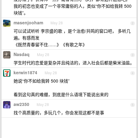
我的初恋也变成了一个非常庸俗的人，类似“你不如给我转 500
块钱”。
masenjooham
May 28
2
可以试试听听 李宗盛的歌 ，是个治愈/共鸣的窗口吧， 多听几
遍。有感而发
《既然青春留不住……》《有歌之年》
Nasdaq
May 28
3
学生时代的恋爱是复杂并且纯洁的，进入社会后都是柴米油盐。
kerwin1874
May 28
4
她说“你不如给我转 500 块钱”
看到这句真的难绷，到底是什么语境下能说出来的
aw2350
May 28
5
找个高质量的，多玩几个，你会发现这都不是事