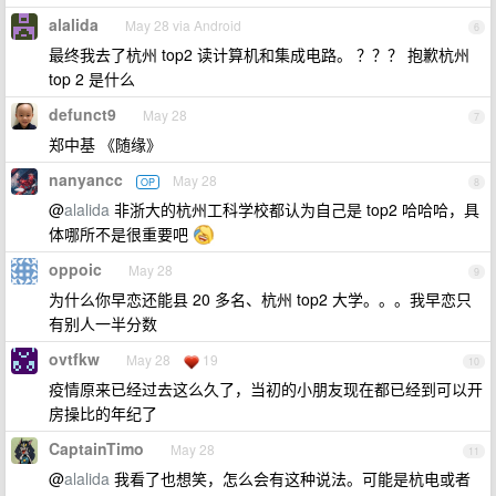
alalida
May 28 via Android
6
最终我去了杭州 top2 读计算机和集成电路。 ？？？ 抱歉杭州
top 2 是什么
defunct9
May 28
7
郑中基 《随缘》
nanyancc
May 28
OP
8
@
alalida
非浙大的杭州工科学校都认为自己是 top2 哈哈哈，具
体哪所不是很重要吧
oppoic
May 28
9
为什么你早恋还能县 20 多名、杭州 top2 大学。。。我早恋只
有别人一半分数
ovtfkw
May 28
19
10
疫情原来已经过去这么久了，当初的小朋友现在都已经到可以开
房操比的年纪了
CaptainTimo
May 28
11
@
alalida
我看了也想笑，怎么会有这种说法。可能是杭电或者