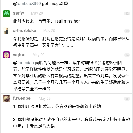
@
lambdaX999
gpt-image2😂
ssrfw
May 29
62
此时应该来一首音乐：i still miss her
arthurblake
May 29
63
令我感慨的是，我现在感觉疫情是没几年以前的事，而你已经从
初中到了高中，又到了大学。。。
wqhui
May 29
64
@
rammiah
面临的问题不一样，读书时期很少会考虑经济因
素，除了样貌性格以外就是学习成绩，对经济压力感觉不明显，
甚至对毕业后的收入有着很高的期望。出来工作几年，发现做什
么都要钱，几千一个月和几万一个月收入带来的生活舒适度和选
择权是完全不一样的
fuwenpei
May 29
65
1. 你们压根没相爱过，你喜欢的是你想象中的她
2. 你们都没把对方放在自己的未来中，联系越来越少归咎于备战
中考，中考真是背大锅