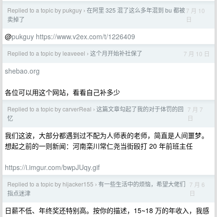
Replied to a topic by pukguy
在阿里 325 混了这么多年混到 bu 都被
7 月 10
›
日
卖掉了
@
pukguy
https://www.v2ex.com/t/1226409
Replied to a topic by leaveeel
这个月开始补社保了
7 月 10 日
›
shebao.org
各位可以用这个网站，看看自己补多少
Replied to a topic by carverReal
这篇文章勾起了我的对于体罚的回
7 月 7
›
日
忆
我们这波，大部分都遇到过不配为人师表的老师，简直是人间噩梦。
想起之前的一则新闻：河南栾川常仁尧当街殴打 20 年前班主任
https://i.imgur.com/bwpJUqy.gif
Replied to a topic by hijacker155
有一些生活中的烦恼，希望大佬们
7 月 6
›
日
指点迷津
日薪不低、年终奖还特别高。按你的描述，15~18 万的年收入，我感