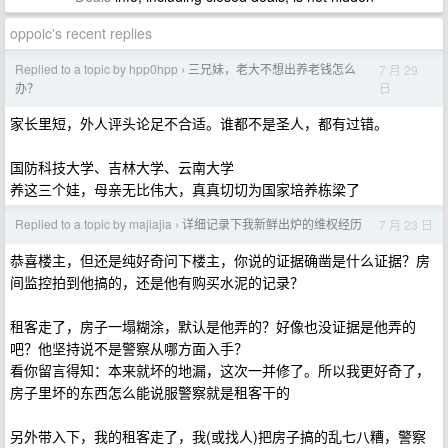
oppoic's recent replies
Replied to a topic by hpp0hpp
三兄妹，老大不想出养老钱怎么
7 月 29
›
日
办？
家长里短，外人评头论足不合适。谁都不是圣人，都有过错。
国防科技大学、吉林大学、云南大学
养这三个娃，母亲无比伟大，真真切切为国家培养栋梁了
Replied to a topic by majiajia
详细记录下我新鲜出炉的维权经历
7 月 23 日
›
恭喜楼主，但还是纯好奇问下楼主，你说的证据确凿是什么证据？房
间监控拍到他搞的，还是他有购买水泥的记录？
租客走了，房子一塌糊涂，默认是他弄的？好像也没证据是他弄的
吧？他坚持说不是警察从哪方面入手？
看你留言得知：本来就坏的地漏，这次一并修了。所以我更好奇了，
房子里坏的东西怎么能说服警察就是租客干的
另外带入下，我的租客走了，我(或找人)把房子搞的乱七八糟，警察