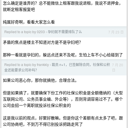
怎么确定是谁弄的？总不能微信上租客跟我说退租，我说不退押金，
就断定租客报复吧
纯属好奇啊，看看大家怎么看
Replied to a topic by 0203
孕妇就不需要排队了么
7 月 23 日
›
矛盾的焦点是楼主不知道对方是不是孕妇吧？
那种一看就是孕妇的，躲远点还来不及呢，生怕上车不小心给碰到了
Replied to a topic by frankkly
裁员 n+1，已签解除合同，社保和公积
7 月 20
›
日
金还能要求公司补吗？
如果公司恶心你，那你就搞他，合理合法。
但是如果搞了，就要确保下份工作的社保公积金是全额缴纳的（大型
互联网公司、公务员事业编、外企等），否则背调容易过不了。哪个
公司会招一个离职就投诉社保公积金的
这是我以前的观点，好聚好散嘛。但是你这个差额有点太多了吧，跟
公司协商吧，不到万不得已别投诉把路走死了