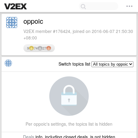
oppoic
V2EX member #176424, joined on 2016-06-07 21:50:30
+08:00
9
74
27
Switch topics list
Per oppoic's settings, the topics list is hidden
Deals
info, including closed deals, is not hidden