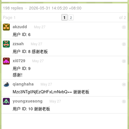
198 replies
•
2026-05-31 14:05:20 +08:00
Page 1
1
of 2
2
akzudd
May 27
1
用户 ID: 6
zzsah
May 27
2
用户 ID: 8 感谢老板
xi0729
May 27
3
用户 ID: 9
感谢！
qianghaha
May 27
4
Mzc3NTg0NjEzQHFxLmNvbQ== 谢谢老板
youngxuesong
May 27
5
用户 ID: 10 谢谢老板