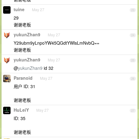
tuine
May 27
23
29
谢谢老板
yukunZhan9
May 27
24
Y29ubm9yLnpoYW45QGdtYWlsLmNvbQ==
谢谢老板
yukunZhan9
May 27
25
@
yukunZhan9
id 32
Paranoid
May 27
26
用户 ID: 31
谢谢老板
HuLeiY
May 27
27
ID: 35
谢谢老板