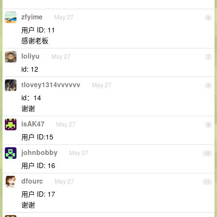
zfyime
May 27
6
用户 ID: 11
感谢老板
loliyu
May 27
7
id: 12
tlovey1314vvvvvv
May 27
8
id：14
谢谢
isAK47
May 27
9
用户 ID:15
johnbobby
May 27
10
用户 ID: 16
dfourc
May 27
11
用户 ID: 17
谢谢