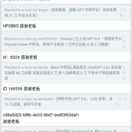
Replied to a topic by Vogan
独家渠道，超稳 GPT 中转开业！快来免费
3 天
›
前
领 21 刀 开业大礼包！
HP2B8S 感谢老板
3
Replied to a topic by moli000625
[Yukiapi ] 已上线 GPT-5.6 一家稳定平价
›
天
Claude/Codex 中转站，新用户注册送 1 刀评论区留 id 送 5 刀额度！
前
id：8224 感谢老板
Replied to a topic by bbrow
[Bool 中转站] 满血原生 ChatGPT 0.2x 本贴留
3
›
天
言抽奖 66 刀余额 且留言就送 5 刀 新人加群再送 5 刀 不掺水不降智随意测
前
试
ID 166559 感谢老板
Replied to a topic by alexissde
[神稳中转] GPT 5.6， 0.09 倍率，送
7 月 30
›
日
10 刀试用，前字节开发
c38a5d23-fd8b-4e03-9bd7-be8f3f63daf1
谢谢老板
Replied to a topic by enzheng
[新站福利] StableFast AI 满血 Codex 号
7 月
›