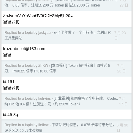
27 日
池， 0.05 倍率，注册送 200 万 Token 回帖送 2000 万 Token
ZnJvemVuYnVsbGV0QDE2My5jb20=
谢谢老板
Replied to a topic by jackyLu
花了半年做了一个可转债 + 套利研究
7 月 23
›
日
工具集网站
frozenbullet@163.com
谢谢
Replied to a topic by ZhKW
[本周福利] Token 侠中转站｜回帖送 5
7 月
›
20 日
刀， Pro0.25 倍率 Plus0.06 倍率
id:191
谢谢老板
Replied to a topic by kelrvins
[开业福利] 和同事搭了个中转站， Codex
7 月
›
17 日
纯 Pro 池 0.4 倍！注册送 5 元（约 250w Token）
id:45 3q
Replied to a topic by lieliew
中转站限时特惠， 0.075 倍率特惠分组，
6 月 30
›
日
评论区送 50 刀体验额度