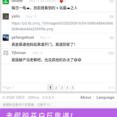
lieliew
May 15 via Android
4
97
每日一龟🐢，目前我看到的 v 站最🐢之人
yalin
May 15
98
https://p3.itc.cn/q_70/images03/20230916/541b99c488404b6
2b8e4bed4a2355f3e.png
gefangshuai
May 15
99
真是离谱他妈给离谱开门，离谱到家了！
Yjhenan
May 15
100
直接破产当老赖吧，也没其他的办法了😅😅
Page 1
1
of 5
2
3
4
5
© 2026 V2EX · 200ms · 3.9.8.5
About
·
Language
老倔驴证券开户巨靠谱，已助千人!