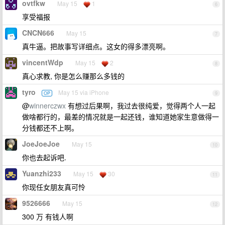
ovtfkw
May 15
1
6
享受福报
CNCN666
May 15
7
真牛逼。把故事写详细点。这女的得多漂亮啊。
vincentWdp
May 15
2
8
真心求教, 你是怎么赚那么多钱的
tyro
May 15 via iPhone
OP
9
@
winnerczwx
有想过后果啊，我过去很纯爱，觉得两个人一起
做啥都行的，最差的情况就是一起还钱，谁知道她家生意做得一
分钱都还不上啊。
JoeJoeJoe
May 15
10
你也去起诉吧.
Yuanzhi233
May 15
30
11
你现任女朋友真可怜
9526666
May 15
12
300 万 有钱人啊