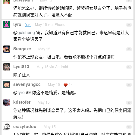
84
还能怎么办，继续借钱给她妈啊，赶紧把女朋友分了，脑子有毛
病就别祸害好人了，垃圾人不配
tyro
May 15 via iPhone
OP
85
@
guisheng
害，我知道只有自己才能救自己，来这里就是让大
家看个笑话罢了
Stargaze
May 15
86
你配不上现女友，坦白吧，看看能不能找个好点的律师
Lyet813
May 15 via Android
87
除了让人
sevenyangcc
May 15
14
88
@
tyro
#9 你这不是纯爱，是纯蠢。
kristofer
May 15
89
你这种情况就先别谈恋爱了，这不害人吗。先把自己的债务问题
解决！
crazytudou
May 15
90
1 家农村、穷，能借出这么多钱说明自己赚的，对应有能力和脑