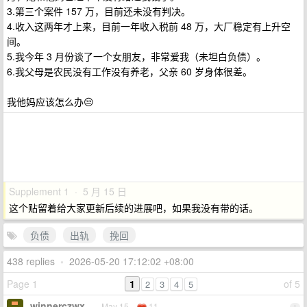
3.第三个案件 157 万，目前还未没有判决。
4.收入这两年才上来，目前一年收入税前 48 万，大厂稳定有上升空
间。
5.我今年 3 月份谈了一个女朋友，非常爱我（未坦白负债）。
6.我父母是农民没有工作没有养老，父亲 60 岁身体很差。
我他妈应该怎么办😒
Supplement 1 · 5 月 15 日
这个贴留着给大家更新后续的进展吧，如果我没有带的话。
负债
出轨
挽回
438 replies
•
2026-05-20 17:12:02 +08:00
Page 1
1
of 5
2
3
4
5
winnerczwx
May 15
11