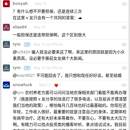
booyah
May 15
46
？有什么想不开要担保，还是连续三次
在这里 v 友只会有一个共同的答案：🐢
elias94
May 15
47
一般担保还是连带担保啊，这个区别很大
tyro
May 15 via iPhone
OP
48
@
cz5424
骗人就没必要来这了啊，来这里的原因就是因为小众
素质高，没必要手撕前女友搞个大新闻。
tyro
May 15 via iPhone
OP
49
@
evan9527
不可能回去了，我只想和现任好好谈，甚至结婚
snowfuck
May 15
1
50
@
tyro
农村养老方面可以问问当地农保相关部门看能不能再办理
下（我是按照 v 友分享的信息打了很多电话，以及投诉才摸清楚
我们当地的政策），哪怕每月几百块也好过最基础的。你现在还
年轻，工作收入很好，最重要的就是注意自己的身体，定期体检
有病早治疗。还有大好未来等着你，不要灰心，不要有太大压力
啊。有精力可以找点投资类的播客听听，拿点钱试试水。我目前