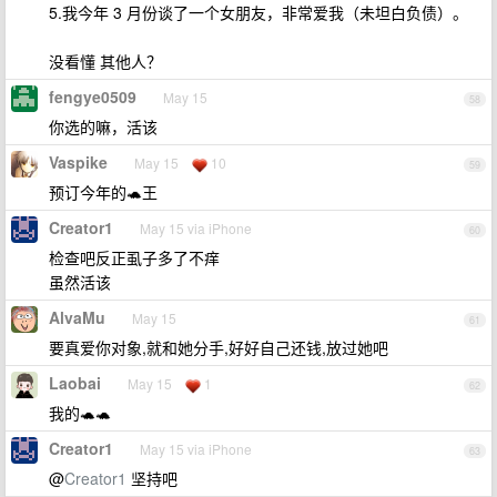
5.我今年 3 月份谈了一个女朋友，非常爱我（未坦白负债）。
没看懂 其他人？
fengye0509
May 15
58
你选的嘛，活该
Vaspike
May 15
10
59
预订今年的🐢王
Creator1
May 15 via iPhone
60
检查吧反正虱子多了不痒
虽然活该
AlvaMu
May 15
61
要真爱你对象,就和她分手,好好自己还钱,放过她吧
Laobai
May 15
1
62
我的🐢🐢
Creator1
May 15 via iPhone
63
@
Creator1
坚持吧