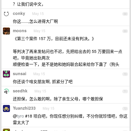
？让我们说中文，
conky
May 15
68
你这......,怎么进得大厂啊
moons
May 15
69
《第三个案件 157 万，目前还未没有判决。》
等判决了再来发帖问也不迟，先把给出去的 55 万要回来一点
吧，毕竟她出轨两次
顺便检查一下，是不是她和她妈联合起来给你下蛊了（狗头
sunsai
May 15
70
你还谈个啥女朋友啊, 抓紧分了吧
seedhk
May 15
71
还担保，怎么敢的啊，除了亲生父母，哪个敢担保
Yuanzhi233
May 15
72
@
tyro
#18 坦白吧，你现任想分别纠缠，不分你就珍惜吧，你这
雷太大了