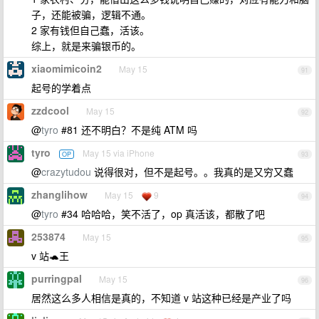
子，还能被骗，逻辑不通。
2 家有钱但自己蠢，活该。
综上，就是来骗银币的。
xiaomimicoin2
May 15
91
起号的学着点
zzdcool
May 15
92
@
tyro
#81 还不明白？不是纯 ATM 吗
tyro
May 15 via iPhone
OP
93
@
crazytudou
说得很对，但不是起号。。我真的是又穷又蠢
zhanglihow
May 15
9
94
@
tyro
#34 哈哈哈，笑不活了，op 真活该，都散了吧
253874
May 15
95
v 站🐢王
purringpal
May 15
96
居然这么多人相信是真的，不知道 v 站这种已经是产业了吗