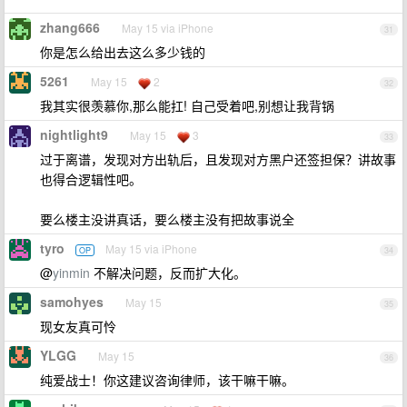
zhang666
May 15 via iPhone
31
你是怎么给出去这么多少钱的
5261
May 15
2
32
我其实很羡慕你,那么能扛! 自己受着吧,别想让我背锅
nightlight9
May 15
3
33
过于离谱，发现对方出轨后，且发现对方黑户还签担保？讲故事
也得合逻辑性吧。
要么楼主没讲真话，要么楼主没有把故事说全
tyro
May 15 via iPhone
OP
34
@
yinmin
不解决问题，反而扩大化。
samohyes
May 15
35
现女友真可怜
YLGG
May 15
36
纯爱战士！你这建议咨询律师，该干嘛干嘛。