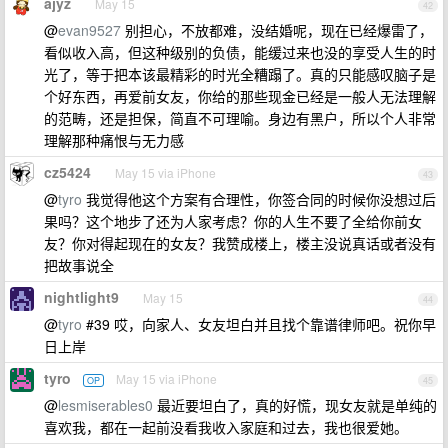
ajyz
May 15
42
@
evan9527
别担心，不放都难，没结婚呢，现在已经爆雷了，
看似收入高，但这种级别的负债，能缓过来也没的享受人生的时
光了，等于把本该最精彩的时光全糟蹋了。真的只能感叹脑子是
个好东西，再爱前女友，你给的那些现金已经是一般人无法理解
的范畴，还是担保，简直不可理喻。身边有黑户，所以个人非常
理解那种痛恨与无力感
cz5424
May 15 via iPhone
43
@
tyro
我觉得他这个方案有合理性，你签合同的时候你没想过后
果吗？这个地步了还为人家考虑？你的人生不要了全给你前女
友？你对得起现在的女友？我赞成楼上，楼主没说真话或者没有
把故事说全
nightlight9
May 15
44
@
tyro
#39 哎，向家人、女友坦白并且找个靠谱律师吧。祝你早
日上岸
tyro
May 15 via iPhone
OP
45
@
lesmiserables0
最近要坦白了，真的好慌，现女友就是单纯的
喜欢我，都在一起前没看我收入家庭和过去，我也很爱她。