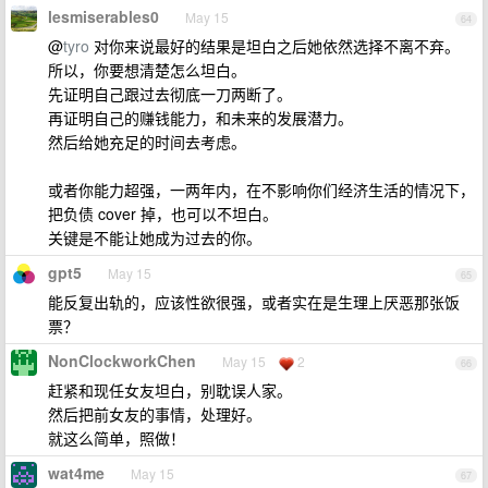
lesmiserables0
May 15
64
@
tyro
对你来说最好的结果是坦白之后她依然选择不离不弃。
所以，你要想清楚怎么坦白。
先证明自己跟过去彻底一刀两断了。
再证明自己的赚钱能力，和未来的发展潜力。
然后给她充足的时间去考虑。
或者你能力超强，一两年内，在不影响你们经济生活的情况下，
把负债 cover 掉，也可以不坦白。
关键是不能让她成为过去的你。
gpt5
May 15
65
能反复出轨的，应该性欲很强，或者实在是生理上厌恶那张饭
票？
NonClockworkChen
May 15
2
66
赶紧和现任女友坦白，别耽误人家。
然后把前女友的事情，处理好。
就这么简单，照做！
wat4me
May 15
67