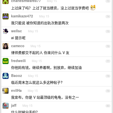
charlesmware877
May 15
73
上过床了吗？上过了就当嫖资，没上过就当学费吧
kamikaze472
May 15
74
我只能说 被你知道的出轨次数是两次
wellsc
May 15
75
ai 提示呢
cameco
May 15
76
律师费都交不起的人 你来问什么 V 友
fredweili
May 15
77
你他妈有钱，继续养着啊，别放弃，继续加油
Baooz
May 15
78
临近周末怎么就这么多这种帖子?
evilHa
May 15
79
我宣布，你是 V 站最顶级的龟龟，没有之一
jaff
May 15
80
什么时候分手的？