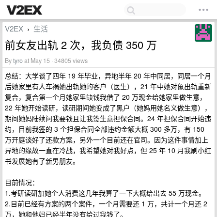
V2EX
生活
›
前女友出轨 2 次，我负债 350 万
By
tyro
at May 15 · 34805 views
总结：大学谈了四年 19 年毕业，异地半年 20 年中同居，同居一个月
后她家里有人车祸她出轨她的客户（医生），21 年中她对象出轨重新
复合，复合第一个月她家里缺钱我借了 20 万现金给她家里做生意，
22 年她开始读研，读研期间她变成了黑户（她妈用她名义做生意），
期间她妈陆续问我要钱且让我签生意担保合同。24 年担保合同开始违
约，目前我签的 3 个担保合同全部违约金额大概 300 多万，有 150
万开庭谈好了还款方案，另外一个目前还在官司。因为这件事情加上
异地的缘故一直在冷战，我希望她对我好点，但 25 年 10 月我刷小红
书发展她有了新男朋友。
目前情况：
1.考研读研加她个人消费这几年我算了一下大概给出去 55 万现金。
2.目前已经有方案的两个案件，一个月需要还 1 万，共计一个月还 2
万，她和他妈已经半年没有给过我钱了。