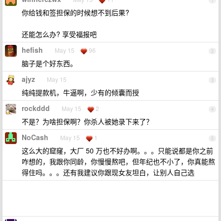
1
你给钱和签担保的时候想不到后果?
还能怎么办? 享受福报吧
hefish
May 15
96
2
脑子是个好东西。
ajyz
May 15
3
纯纯提款机，牛逼啊，少有的倾囊而授
rockddd
May 15
2
4
不是？为啥担保啊？你杀人被她录下来了？
NoCash
May 15
1
5
这么大的窟窿，大厂 50 万也不好办啊。。。只能说都是你之前
咋想的，我跟你同龄，你慢慢熬吧，但年纪也不小了，你真能熬
得住吗。。。还有我建议你跟现女友坦白，让别人自己选