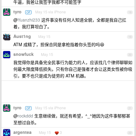
牛逼，我爸让我签字我都不可能签字
tyro
May 15 via iPhone
OP
18
@
Yuanzhi233
这件事没有任何人知道全貌，全都是我自己扛
着，我打算坦白了。
Aust1ng
May 15
19
ATM 成精了，担保合同是拿枪指着你头签的吗😆
snowfuck
May 15
20
我觉得你是具备完全民事行为能力的人，应该找几个律师聊聊如
何最大限度降低损失。只有你自己是强者才会让这类女性被你吸
引，要不也只是成为徒劳的 ATM 机器。
tyro
May 15 via iPhone
OP
21
@
rockddd
生意继续做，就还有希望，^_^她因为这件事郁郁甚
至想过自杀。
argentea
May 15
3
22