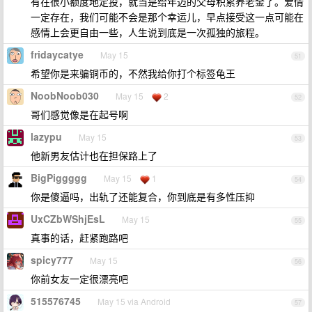
有在很小额度地定投，就当是给年迈的父母积累养老金了。爱情
一定存在，我们可能不会是那个幸运儿，早点接受这一点可能在
感情上会更自由一些，人生说到底是一次孤独的旅程。
fridaycatye
May 15
51
希望你是来骗铜币的，不然我给你打个标签龟王
NoobNoob030
May 15
2
52
哥们感觉像是在起号啊
lazypu
May 15
53
他新男友估计也在担保路上了
BigPiggggg
May 15
1
54
你是傻逼吗，出轨了还能复合，你到底是有多性压抑
UxCZbWShjEsL
May 15
55
真事的话，赶紧跑路吧
spicy777
May 15
56
你前女友一定很漂亮吧
515576745
May 15 via Android
57