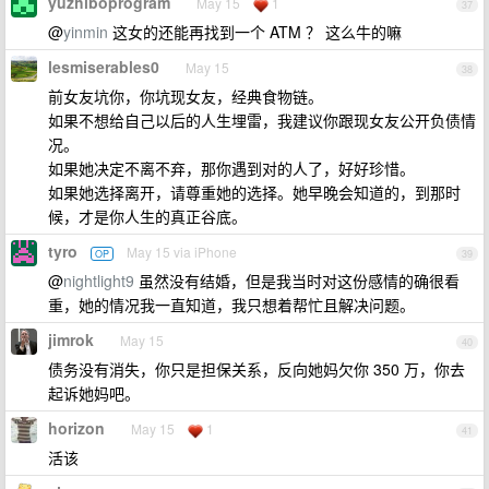
yuzhiboprogram
May 15
1
37
@
yinmin
这女的还能再找到一个 ATM ？ 这么牛的嘛
lesmiserables0
May 15
38
前女友坑你，你坑现女友，经典食物链。
如果不想给自己以后的人生埋雷，我建议你跟现女友公开负债情
况。
如果她决定不离不弃，那你遇到对的人了，好好珍惜。
如果她选择离开，请尊重她的选择。她早晚会知道的，到那时
候，才是你人生的真正谷底。
tyro
May 15 via iPhone
OP
39
@
nightlight9
虽然没有结婚，但是我当时对这份感情的确很看
重，她的情况我一直知道，我只想着帮忙且解决问题。
jimrok
May 15
40
债务没有消失，你只是担保关系，反向她妈欠你 350 万，你去
起诉她妈吧。
horizon
May 15
1
41
活该