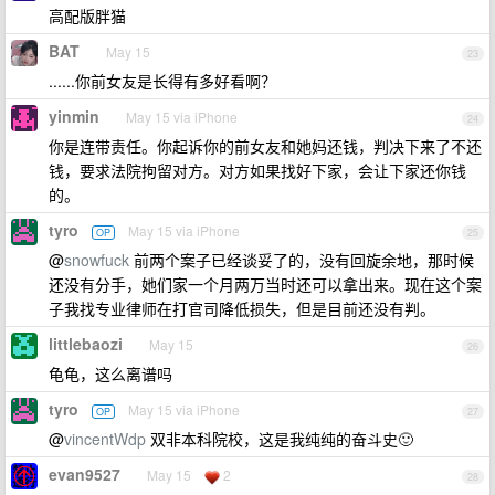
高配版胖猫
BAT
May 15
23
......你前女友是长得有多好看啊？
yinmin
May 15 via iPhone
24
你是连带责任。你起诉你的前女友和她妈还钱，判决下来了不还
钱，要求法院拘留对方。对方如果找好下家，会让下家还你钱
的。
tyro
May 15 via iPhone
OP
25
@
snowfuck
前两个案子已经谈妥了的，没有回旋余地，那时候
还没有分手，她们家一个月两万当时还可以拿出来。现在这个案
子我找专业律师在打官司降低损失，但是目前还没有判。
littlebaozi
May 15
26
龟龟，这么离谱吗
tyro
May 15 via iPhone
OP
27
@
vincentWdp
双非本科院校，这是我纯纯的奋斗史🙂
evan9527
May 15
2
28