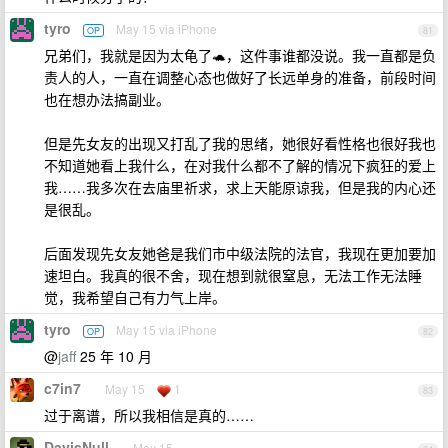
tyro
May 15 via iPhone
OP
81
兄弟们，我就是因为太龟了🐢，这件事谁都没说。我一直都是负
责人的人，一直在调整心态也做好了长远单身的准备，前段时间
也在想办法搞副业。
但是先女友的出现又打乱了我的思绪，她很好看性格也很好我也
不知道她看上我什么，在对我什么都不了解的情况下疯狂的爱上
我……我多次在去庙里祈求，求上天能原谅我，但是我的内心还
是很乱。
后面发现先女友她爸是我们市中级法院的法官，我现在更加要加
速坦白。我真的很不舍，现在想到就很窒息，无法工作无法睡
觉，我希望自己有力气上岸。
tyro
May 15 via iPhone
OP
82
@
jaff
25 年 10 月
c7in7
May 15
1
83
过于离谱，所以我相信是真的……
DavisNull
May 15