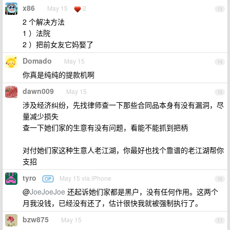
x86
May 15
2
13
2 个解决方法
1 ）法院
2 ）把前女友它妈娶了
Domado
May 15
14
你真是纯纯的提款机啊
dawn009
May 15
15
涉及经济纠纷，先找律师查一下那些合同品本身有没有漏洞，尽
量减少损失
查一下她们家的生意有没有问题，看能不能抓到把柄
对付她们家这种生意人老江湖，你最好也找个靠谱的老江湖帮你
支招
tyro
May 15 via iPhone
OP
16
@
JoeJoeJoe
还起诉她们家都是黑户，没有任何作用。这两个
月我没钱，已经没有还了，估计很快我就被强制执行了。
bzw875
May 15
17