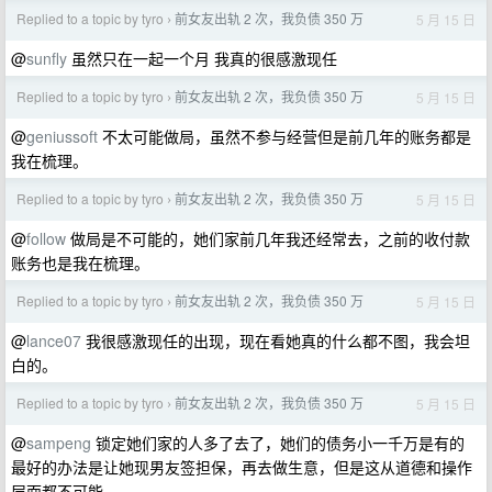
Replied to a topic by tyro
前女友出轨 2 次，我负债 350 万
5 月 15 日
›
@
sunfly
虽然只在一起一个月 我真的很感激现任
Replied to a topic by tyro
前女友出轨 2 次，我负债 350 万
5 月 15 日
›
@
geniussoft
不太可能做局，虽然不参与经营但是前几年的账务都是
我在梳理。
Replied to a topic by tyro
前女友出轨 2 次，我负债 350 万
5 月 15 日
›
@
follow
做局是不可能的，她们家前几年我还经常去，之前的收付款
账务也是我在梳理。
Replied to a topic by tyro
前女友出轨 2 次，我负债 350 万
5 月 15 日
›
@
lance07
我很感激现任的出现，现在看她真的什么都不图，我会坦
白的。
Replied to a topic by tyro
前女友出轨 2 次，我负债 350 万
5 月 15 日
›
@
sampeng
锁定她们家的人多了去了，她们的债务小一千万是有的
最好的办法是让她现男友签担保，再去做生意，但是这从道德和操作
层面都不可能。