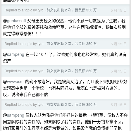
Replied to a topic by tyro
前女友出轨 2 次，我负债 350 万
5 月 15 日
›
@
geniussoft
父母重男轻女的观念，他们不顾一切就是为了生我，我
是他们全部的精神寄托和救命稻草，这些东西我都知道，我每次想到
就觉得非常恐怖！！！
Replied to a topic by tyro
前女友出轨 2 次，我负债 350 万
5 月 15 日
›
@
sampeng
在一起 10 年了，过去她们家也也经常去，她们真的没有
资产
Replied to a topic by tyro
前女友出轨 2 次，我负债 350 万
5 月 15 日
›
@
wwwuser
的确不敢泡妞，我是被美女泡了，而且谈下来她哪哪都好
发现高中也是一个学校，也有共同好友，我表白也是被对方逼的…
哎，说出来我自己都不信
Replied to a topic by tyro
前女友出轨 2 次，我负债 350 万
5 月 15 日
›
@
sampeng
债权人认为我是他们能抓住的最后一根稻草，债权人不会
同意解除我的责任的，如果解除了我的责任，他们一分钱都拿不回。
她们家目前的生意基本都是为我做的，如果没有我的负债她们早跑