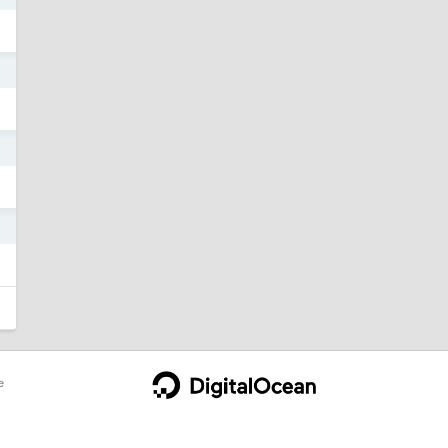
5
2
3
e