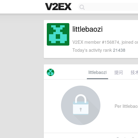
littlebaozi
V2EX member #156874, joined on
Today's activity rank
21438
littlebaozi
提问
技
Per littlebao