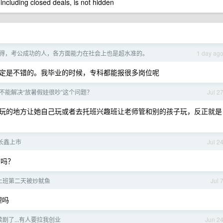
 including closed deals, is not hidden
得，考公成功的人，各方面能力在社会上也是超水准的。
1 day ag
定是不错的。我毕业的时候，专科都能报很多岗位呢
不能解决“放暑假娃很吵”这个问题？
Jul 2
玩的地方让她自己玩或者去托班兴趣班让老师管和别的孩子玩，反正就是
长鑫上市
Jul 2
市吗？
上班第二天被炒鱿鱼
Jul 
理吗
剧了...有人要拉我创业
Jun 2