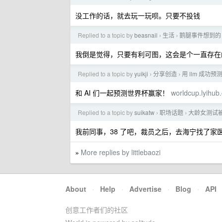
没工作的话，就去玩一玩呗。只要不投钱
Replied to a topic by
beasnail
生活
鹅腿事件想到的
›
›
我倒是觉得，只要有利可图，这会是个一直存在
Replied to a topic by
yuikji
分享创造
用 llm 成
›
›
和 AI 们一起预测世界杯赢家！
worldcup.lyihub
Replied to a topic by
suikatw
职场话题
大龄女测试
›
›
我前同事，38 了吧，裁员之后，去海宁找了家
More replies by littlebaozi
»
About
·
Help
·
Advertise
·
Blog
·
API
创意工作者们的社区