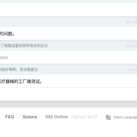
Jun 1
的问题。
功预测了揭幕战墨西哥和南非的比分
Jun 1
.com
被裁好难啊，求出路建议
Jun 
医疗器械的工厂做测试。
·
FAQ
·
Solana
·
992 Online
Highest 6679
·
Select Languag