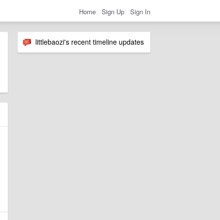
Home
Sign Up
Sign In
littlebaozi's recent timeline updates