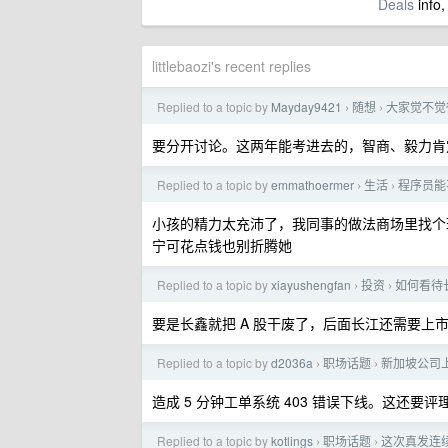
Deals
info,
littlebaozi's recent replies
Replied to a topic by
Mayday9421
随想
大家觉不觉
›
›
要分开讨论。这两年能考进去的，智商、毅力肯
Replied to a topic by
emmathoermer
生活
程序员能
›
›
小孩的精力太充沛了，我同事的做法商场里找个
宁可花点钱也别折腾她
Replied to a topic by
xiayushengfan
投资
如何看待
›
›
要是长鑫就把 A 股干废了，后面长江还需要上
Replied to a topic by
d2036a
职场话题
新加坡公司
›
›
造成 5 分钟工单系统 403 错误下线。这还要评
Replied to a topic by
kotlings
职场话题
这次真发连续
›
›