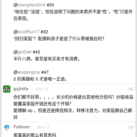
@
zhengfan2016
#20
“地位低”“没钱”，恰恰说明了问题的本质并不是“性”，“性”只是外
在表现。
@
snailRun77
#32
“回归家庭”？配偶和孩子是造了什么孽被报应的？
@
gotOwt
#43
半斤八两，甚至是有买卖才有消费。
@
wuqiangroy
#47
2 的离婚和 3 才是唯一正途。
gyjmila
May 15
59
你们都不好奇，，，，长沙的价格是比其他地方低吗？炒股收益
能覆盖家庭开销还有这个开销？
能理解 op ，但是还是降低频次，转移注意力，对家庭跟自己都
好
Fallever
May 15
60
那事真的那么有意思吗