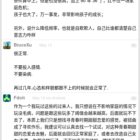
条件算中上，但是也没很高，加上 90 年 36 了，扛不住一场家
庭危机；
孩子也大了，万一事发，非常影响孩子的成长；
另外，说什么降低频率，也就是自欺欺人，自己比谁都清楚自己
意志力咋样
BruceXu
May 15
55
很正常.
不要投入感情.
不要染病.
再过几年,心态和样貌都跟不上的时候就会正常了.
Fdoit
May 15 via Android
56
作为一个我玩过这些的过来人，我只想说在不影响家庭的情况下
玩没毛病，问题是跟这些玩多了阈值会越来越高，后面就玩不下
去了，本质上我们只是想找寻青春时期甜甜恋爱的感觉，被扭曲
成了寻欢作乐，我建议可以认真去找一个试试，对这种青春期甜
甜的恋爱去去魅，后面就会回归正常家庭了，或者去改造自己女