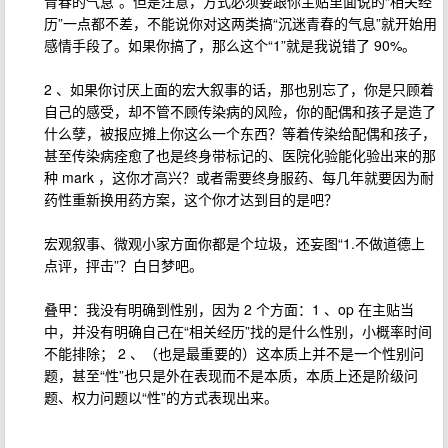
青春的气息”。但是注意，方式必须要跟你主贴里面说的“相关经
历”一点都不差，不能说你对这两类搞“沉迷青春的气息”就开始用
感情手段了。如果你搞了，那么这个“1”就是我说错了 90%。
2 、如果你讨厌上面的宏大叙事的话，那也别忘了，你是只顾着
自己的感受，却不管不顾传染病的风险，你的配偶和孩子是造了
什么孽，被报应摊上你这么一个东西？等着传染给配偶和孩子，
甚至传染病痊愈了也是终身带标记的、医院化验能化验出来的那
种 mark ，这你才高兴？或者需要终身服药、每几年就要因为耐
药性重新换用药方案，这个你才达到目的是吧？
宏观叙事、微观小家方面你都是个垃圾，还妄图“1.不做道德上
点评，抨击”？白日梦吧。
叠甲：我没有明确到性别，因为 2 个方面：1 、op 在主贴当
中，并没有明确自己在“相关经历”找的是什么性别，小概率时间
不能排除； 2 、（也是最重要的）这本质上并不是一个性别问
题，甚至“性”也只是外在表现而不是本质，本质上还是阶级问
题、权力问题以“性”的方式表现出来。