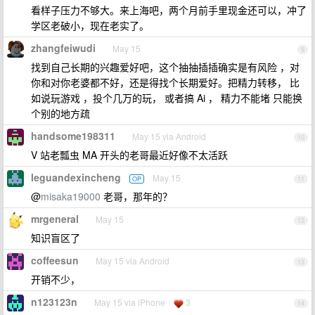
看样子压力不够大。来上海吧，两个月前手里现金还可以，冲了
学区老破小，现在老实了。
zhangfeiwudi
May 15
9
找到自己长期的兴趣爱好吧，这个抽抽插插确实是有风险 ，对
你和对你老婆都不好，还是得找个长期爱好。把精力转移， 比
如说玩游戏 ，投个几万的玩， 或者搞 Ai ， 精力不能堵 只能换
个别的地方疏
handsome198311
May 15 via Android
10
V 站老瓢虫 MA 开头的老哥最近好像不太活跃
leguandexincheng
May 15
OP
11
@
misaka19000
老哥，那年的？
mrgeneral
May 15
12
知识盲区了
coffeesun
May 15 via Android
13
开销不少，
n123123n
May 15 via iPhone
3
14