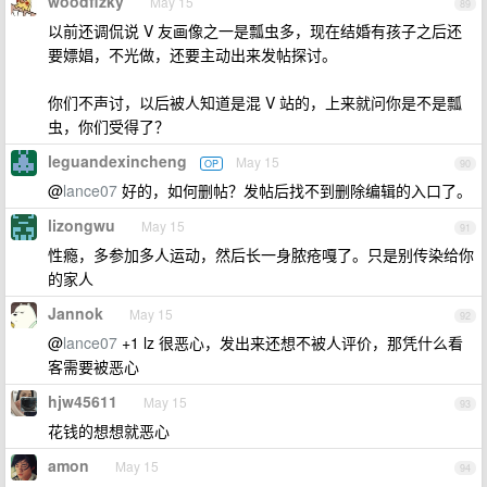
woodfizky
May 15
89
以前还调侃说 V 友画像之一是瓢虫多，现在结婚有孩子之后还
要嫖娼，不光做，还要主动出来发帖探讨。
你们不声讨，以后被人知道是混 V 站的，上来就问你是不是瓢
虫，你们受得了？
leguandexincheng
May 15
OP
90
@
lance07
好的，如何删帖？发帖后找不到删除编辑的入口了。
lizongwu
May 15
91
性瘾，多参加多人运动，然后长一身脓疮嘎了。只是别传染给你
的家人
Jannok
May 15
92
@
lance07
+1 lz 很恶心，发出来还想不被人评价，那凭什么看
客需要被恶心
hjw45611
May 15
93
花钱的想想就恶心
amon
May 15
94