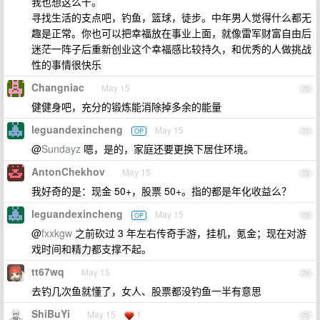
我也想这么干。
寻找生活的支点吧，钓鱼，篮球，徒步。中年男人觉得什么都无
趣是正常。你也可以把幸福放在事业上面，就像雷军财富自由后
迷茫一阵子后重新创业这个幸福感比较持久，和优秀的人做挑战
性的事情很快乐
Changniac
May 15
70
健健身吧，充分的锻炼能消除掉多余的能量
leguandexincheng
May 15
OP
71
@
Sundayz
嗯，是的，家庭还要更换下居住环境。
AntonChekhov
May 15
72
我好奇的是：现金 50+，股票 50+。指的都是年化收益么？
leguandexincheng
May 15
OP
73
@
fxxkgw
之前砍过 3 年左右传奇手游，挂机，氪金；现在对游
戏时间和精力都支撑不起。
tt67wq
May 15
74
去钓几次鱼就懂了，女人、股票都没钓鱼一半有意思
ShiBuYi
May 15
1
75