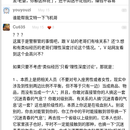
友/老婆，你都这样玩了，还不如选不花钱的，赚钱不容易
youyouzi
May 15
57
谁能帮我艾特一下飞机哥
Cu635
May 15
8
58
？？？
这属于是警察管的事情吧，跟 V 站的老哥们有啥关系？还“3.想
和有类似经历的老哥们理性深度讨论这个情况。”，V 站网友看
到这个会高兴不？
如果只要不考虑“类似经历”只看“理性深度讨论”，那就是：
1 、本质上是把相关人员（不要对号入座男性或者女性，现实中
涉及到性别两边比例不平衡，但不等于只有一边）当成商品、物
品，而没有当成一个“人”；并且，你敢对直接管你的人搞这一套
“沉迷青春的气息”？你敢对级别高、有关系的人搞“沉迷青春的气
息”这一套？这也是阶级性的，本质上你这是在吸血别人。别说
别的，你去对能管到你的、你工作中的平时能接触到领导搞一下
“沉迷青春的气息”；再去找一个省级以上级别的，它本人也好、
它家里孩子也好，平时不一定能接触到的那种，也搞一下“沉迷