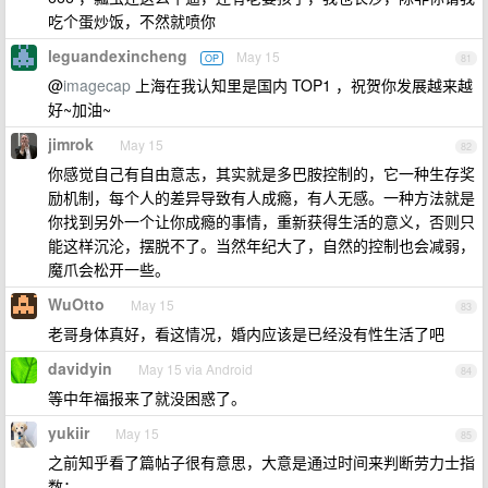
吃个蛋炒饭，不然就喷你
leguandexincheng
May 15
OP
81
@
imagecap
上海在我认知里是国内 TOP1 ，祝贺你发展越来越
好~加油~
jimrok
May 15
82
你感觉自己有自由意志，其实就是多巴胺控制的，它一种生存奖
励机制，每个人的差异导致有人成瘾，有人无感。一种方法就是
你找到另外一个让你成瘾的事情，重新获得生活的意义，否则只
能这样沉沦，摆脱不了。当然年纪大了，自然的控制也会减弱，
魔爪会松开一些。
WuOtto
May 15
83
老哥身体真好，看这情况，婚内应该是已经没有性生活了吧
davidyin
May 15 via Android
84
等中年福报来了就没困惑了。
yukiir
May 15
85
之前知乎看了篇帖子很有意思，大意是通过时间来判断劳力士指
数：