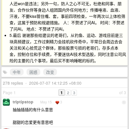
人还wcn是违法；另外一句，防人之心不可无，杜绝和同事、朋
友、合作伙伴等身边人组团国内外任何地方；传播唾液、血液、
汗液，不要kiss管住嘴、套，事前四项检查，一年两次以上体检筛
查，这属于预防和规避措施。 人：不赘述了问AI。 时间：不赘述
了问AI。 地点：不赘述了问AI。
5.最后 谢谢那些给建议的老哥们，从钓鱼、运动、游戏目前是三
块高频建议，工作过剩精力会挂机砍传奇中，平常日会周边去会
关注和关心拾荒这个群体，那些股票亏损的老哥们，存多点本
金，控制仓位和手续费，不要迷信AI技术型选股，同时注意公司风
险的主要的几个事项，最后买不影响睡眠的标的。
中年
困惑
改变
278 replies
•
2026-07-07 14:12:25 +08:00
Page 1
1
of 3
2
3
triptipstop
May 15
3
1
抽抽插插的有什么意思
甜甜的恋爱更有意思吧