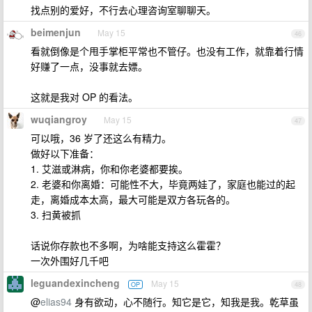
找点别的爱好，不行去心理咨询室聊聊天。
beimenjun
May 15
46
看就倒像是个甩手掌柜平常也不管仔。也没有工作，就靠着行情
好赚了一点，没事就去嫖。
这就是我对 OP 的看法。
wuqiangroy
May 15
47
可以哦，36 岁了还这么有精力。
做好以下准备：
1. 艾滋或淋病，你和你老婆都要挨。
2. 老婆和你离婚：可能性不大，毕竟两娃了，家庭也能过的起
走，离婚成本太高，最大可能是双方各玩各的。
3. 扫黄被抓
话说你存款也不多啊，为啥能支持这么霍霍？
一次外围好几千吧
leguandexincheng
May 15
OP
48
@
elias94
身有欲动，心不随行。知它是它，知我是我。乾草虽