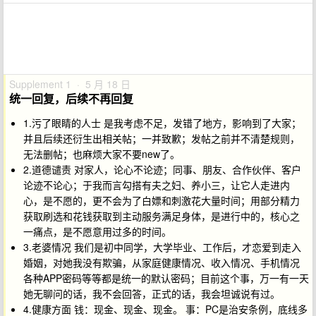
Supplement 1 · 5 月 18 日
统一回复，后续不再回复
1.污了眼睛的人士 是我考虑不足，发错了地方，影响到了大家；
并且后续还衍生出相关帖；一并致歉；发帖之前并不清楚规则，
无法删帖；也麻烦大家不要new了。
2.道德谴责 对家人，论心不论迹；同事、朋友、合作伙伴、客户
论迹不论心；于我而言勾搭有夫之妇、养小三，让它人走进内
心，是不愿的，更不会为了白嫖和刺激花大量时间；用部分精力
获取刷选和花钱获取到主动服务满足身体，是进行中的，核心之
一痛点，是不愿意用过多的时间。
3.老婆情况 我们是初中同学，大学毕业、工作后，才恋爱到走入
婚姻，对她我没有欺骗，从家庭健康情况、收入情况、手机情况
各种APP密码等等都是统一的默认密码；目前这个事，万一有一天
她无聊问的话，我不会回答，正式的话，我会坦诚说有过。
4.健康方面 钱：现金、现金、现金。 事：PC是治安条例，底线多