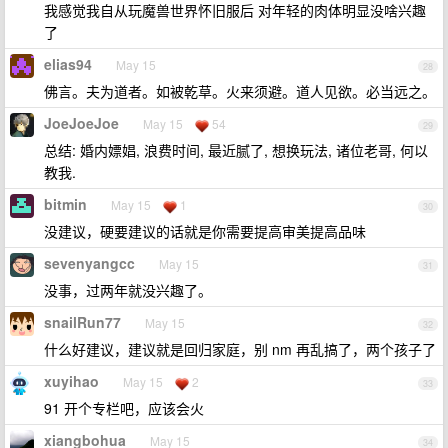
我感觉我自从玩魔兽世界怀旧服后 对年轻的肉体明显没啥兴趣
了
elias94
May 15
28
佛言。夫为道者。如被乾草。火来须避。道人见欲。必当远之。
JoeJoeJoe
May 15
54
29
总结: 婚内嫖娼, 浪费时间, 最近腻了, 想换玩法, 诸位老哥, 何以
教我.
bitmin
May 15
1
30
没建议，硬要建议的话就是你需要提高审美提高品味
sevenyangcc
May 15
31
没事，过两年就没兴趣了。
snailRun77
May 15
32
什么好建议，建议就是回归家庭，别 nm 再乱搞了，两个孩子了
xuyihao
May 15
2
33
91 开个专栏吧，应该会火
xiangbohua
May 15
34