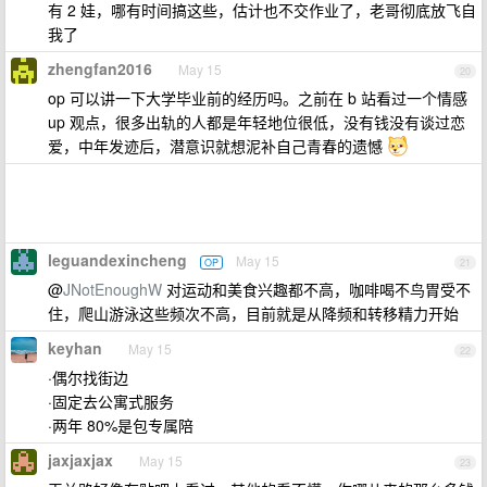
有 2 娃，哪有时间搞这些，估计也不交作业了，老哥彻底放飞自
我了
zhengfan2016
May 15
20
op 可以讲一下大学毕业前的经历吗。之前在 b 站看过一个情感
up 观点，很多出轨的人都是年轻地位很低，没有钱没有谈过恋
爱，中年发迹后，潜意识就想泥补自己青春的遗憾
leguandexincheng
May 15
OP
21
@
JNotEnoughW
对运动和美食兴趣都不高，咖啡喝不鸟胃受不
住，爬山游泳这些频次不高，目前就是从降频和转移精力开始
keyhan
May 15
22
·偶尔找街边
·固定去公寓式服务
·两年 80%是包专属陪
jaxjaxjax
May 15
23