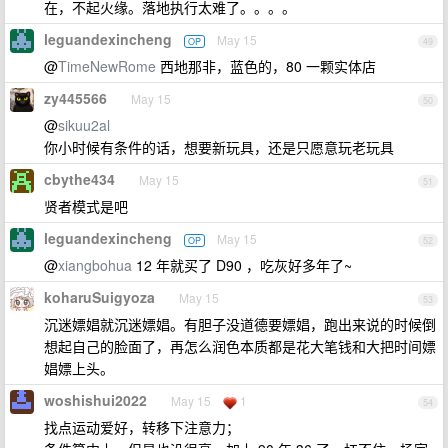
在，不起火缘。落地执行太难了。。。。
leguandexincheng
May 15
OP
49
@
TimeNewRome
西地那非，蓝色的，80 一颗实体店
zy445566
May 15
50
@
sikuu2al
你小时候有条件的话，想要新玩具，还是只愿意玩老玩具
cbythe434
May 15
51
贤者模式是吧
leguandexincheng
May 15
OP
52
@
xiangbohua
12 年就买了 D90 ，吃灰好多年了~
koharuSuigyoza
May 15
53
沉迷嫖娼就沉迷嫖娼。有胆子没道德要嫖娼，跑出来说的时候倒
想起自己的脸面了，再怎么润色本质都是花大笔钱和大把时间嫖
娼嫖上头。
woshishui2022
May 15
1
54
找点运动爱好，转移下注意力；