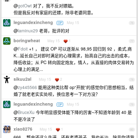
@
gotOwt
对了，我不反对嫖娼。
但是我反对有家庭的还嫖，除非老婆同意。
leguandexincheng
May 15
OP
76
@
laminux29
老哥，批评的对
boringwheat
May 15
1
77
@
Fdoit
+1 ， 建议 OP 可以逐渐从 98,95 回归到 92 ，柔式,商
K...延长自己对即时满足的心理需求，抬高自己的出击的成本，
降低收益；从 PC 转向固定炮友，情人，从直接的肉体交易转为
心理上的满足...
sikuu2al
May 15
2
78
@
zy445566
能用这种类比帮 op“开脱”的感觉你们思想相当，结
婚了就老老实实处呗，换位思考一下对方没？
leguandexincheng
May 15
OP
79
@
BruceXu
今年明显感受体能下降的厉害~不知道年龄到 40 是
不是冷淡了
xiao8276
May 15
1
80
666 ，瓢虫还这么牛逼，还有老婆孩子，我也长沙，除非你请我