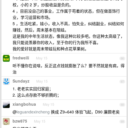
校，小的 2 岁，炒股收益是负的。
4 ，目前没自己的事业，工作属于苟着的状态，但在做首饰行
业，学习运营和市场。
5 ，生活吃紧，娃小，收入不高，怕失业，纠结副业，纠结如何
赚钱，然后，周末基本在陪娃。
这是我的中年生活状态，像我这种比较多吧。你这种太高级了，
我只能说羡慕你的收入，至于你的行为我所不喜。
我的爱好就是周末带娃玩和种点花草果树。
fredweili
May 15
66
听不懂你在说啥，反正这点钱就膨胀了么？要不然就是有病，得
治
Sundayz
May 15
67
1. 老老实实回归家庭；
2. 这么点存款不够折腾的；
xiangbohua
May 15
68
@
leguandexincheng
换成 Z9+640 体验飞起，D90 廉颇老矣
bzw875
May 15
69