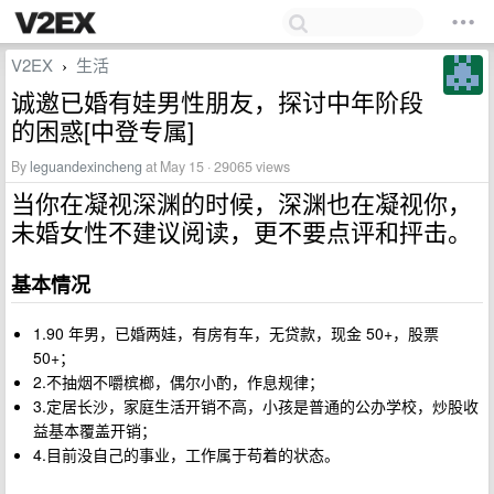
V2EX
生活
›
诚邀已婚有娃男性朋友，探讨中年阶段
的困惑[中登专属]
By
leguandexincheng
at May 15 · 29065 views
当你在凝视深渊的时候，深渊也在凝视你，
未婚女性不建议阅读，更不要点评和抨击。
基本情况
1.90 年男，已婚两娃，有房有车，无贷款，现金 50+，股票
50+；
2.不抽烟不嚼槟榔，偶尔小酌，作息规律；
3.定居长沙，家庭生活开销不高，小孩是普通的公办学校，炒股收
益基本覆盖开销；
4.目前没自己的事业，工作属于苟着的状态。