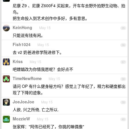
尼康 Z9 、尼康 Z600F4 买起来，开车车去野外拍野生动物、拍
鸟。
把生命投入到艺术创作中多好，多有意思。
KeinHong
May 15
35
只能说有钱有闲。
Fish1024
May 15
36
去 v2 奶爸进修学院进修下。
Kriss
May 15
37
吧嫖娼改为你情我愿呢？会好点不
TimeNewRome
May 15
38
请问 OP 有什么健身秘方吗？感觉上了年纪了，精力和硬度都出
现了下降的迹象。
JoeJoeJoe
May 15
39
人欲, 兴之所倚, 亡之所以.
MozzieW
May 15
40
张家辉："阿伟已经死了，你挑的嘛偶像"