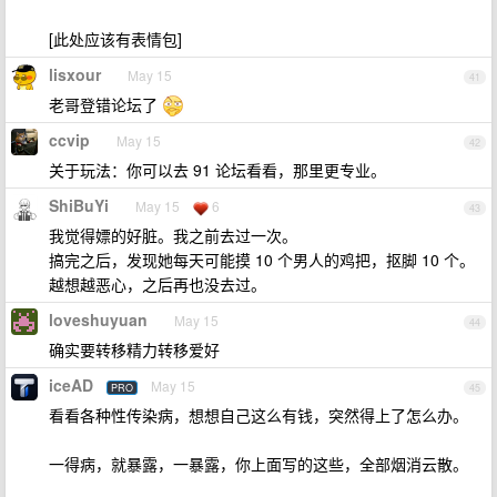
[此处应该有表情包]
lisxour
May 15
41
老哥登错论坛了
ccvip
May 15
42
关于玩法：你可以去 91 论坛看看，那里更专业。
ShiBuYi
May 15
6
43
我觉得嫖的好脏。我之前去过一次。
搞完之后，发现她每天可能摸 10 个男人的鸡把，抠脚 10 个。
越想越恶心，之后再也没去过。
loveshuyuan
May 15
44
确实要转移精力转移爱好
iceAD
May 15
PRO
45
看看各种性传染病，想想自己这么有钱，突然得上了怎么办。
一得病，就暴露，一暴露，你上面写的这些，全部烟消云散。