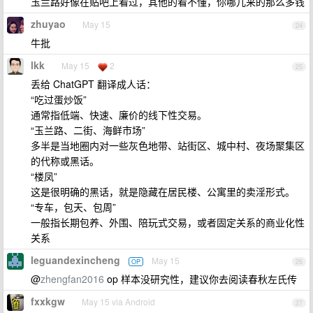
玉兰路好像在贴吧上看过，其他的看不懂，你哪儿来的那么多钱
zhuyao
May 15
24
牛批
lkk
May 15
2
25
丢给 ChatGPT 翻译成人话：
“吃过蛋炒饭”
通常指低端、快速、廉价的线下性交易。
“玉兰路、二街、海鲜市场”
多半是当地圈内对一些灰色地带、站街区、城中村、夜场聚集区
的代称或黑话。
“楼凤”
这是很明确的黑话，就是隐藏在居民楼、公寓里的卖淫形式。
“专车，包天、包周”
一般指长期包养、外围、陪玩式交易，或者固定关系的商业化性
关系
leguandexincheng
May 15
OP
26
@
zhengfan2016
op 样本没研究性，建议你去阅读春秋左氏传
fxxkgw
May 15 via Android
27