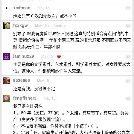
xmitman
May 15
61
嫖娼只有 0 次跟无数次，戒不掉的
fxxkgw
May 15 via Android
62
别嫖了 跟我玩魔兽世界怀旧服吧 这真的特别适合有点闲钱的中
登 情绪价值拉满 一年花个两三万 玩的非常舒服 不同职业不同天
赋 起码玩个三四年都不腻
laminux29
May 15
7
63
主要是你的文学素养、艺术素养、科学素养太低，对女性要求太
低。这种人，你都能和她们深入交流。
9526666
May 15
64
还是有钱，没钱搞不定
fengfisher3
May 15
65
我已婚有娃男性。
1 ，89 年（属蛇，37 岁）。2 女娃，有房有车，有房贷。负资
产（房贷多于家族现金流）。
2 ，不抽烟不喝酒，作息不规律（小孩子小）。
3 ，定居广州，家庭生活开销较高，大小孩准备上普通的公办学