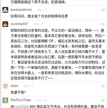
已婚两娃搞这个真不合适，赶紧戒掉。
karmaisbitch
May 15
95
好奇问问，楼主每个月去的频率和花费
yummy007
May 15
96
短暂的经历过老哥的过程，不过大的一直没搞过，惜命~~~；圈
子里也有精力旺盛的，基本其它爱好都没有，拼命加班，然后一
周去玩三次；比较能理解 OP ，婚后尤其有娃之后，虽然夫妻关
系很好，但是性方面的东西减少了很多，有时候需要一些发泄
点；不知道 OP 持续多久了，本人目前基本已经兴趣不大了，基
本就是熬夜或者运动让自己累，后面一想到要开车去就不想动
了；看回复很多应该没经历过这些，以为自制力可以控制住，试
想一下在一个单独的房间，满屋子香薰味，一个穿着性感的妹子
坐在你得大腿上，一直若有若无的挑逗你，喂你水果吃...你没反
应我觉得可能是真不行了~~~
0x0x
May 15
97
老婆不管？
PerFectTime
May 15
98
@
zy445566
#50 换玩具又不违法，也没有道德约束。瓢虫不就