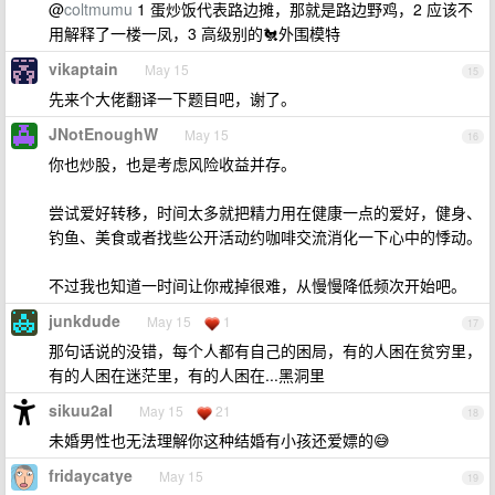
@
coltmumu
1 蛋炒饭代表路边摊，那就是路边野鸡，2 应该不
用解释了一楼一凤，3 高级别的🐔外围模特
vikaptain
May 15
15
先来个大佬翻译一下题目吧，谢了。
JNotEnoughW
May 15
16
你也炒股，也是考虑风险收益并存。
尝试爱好转移，时间太多就把精力用在健康一点的爱好，健身、
钓鱼、美食或者找些公开活动约咖啡交流消化一下心中的悸动。
不过我也知道一时间让你戒掉很难，从慢慢降低频次开始吧。
junkdude
May 15
1
17
那句话说的没错，每个人都有自己的困局，有的人困在贫穷里，
有的人困在迷茫里，有的人困在...黑洞里
sikuu2al
May 15
21
18
未婚男性也无法理解你这种结婚有小孩还爱嫖的😅
fridaycatye
May 15
19