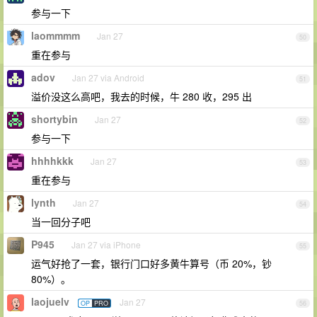
参与一下
laommmm
Jan 27
50
重在参与
adov
Jan 27 via Android
51
溢价没这么高吧，我去的时候，牛 280 收，295 出
shortybin
Jan 27
52
参与一下
hhhhkkk
Jan 27
53
重在参与
lynth
Jan 27
54
当一回分子吧
P945
Jan 27 via iPhone
55
运气好抢了一套，银行门口好多黄牛算号（币 20%，钞
80%）。
laojuelv
Jan 27
OP
PRO
56