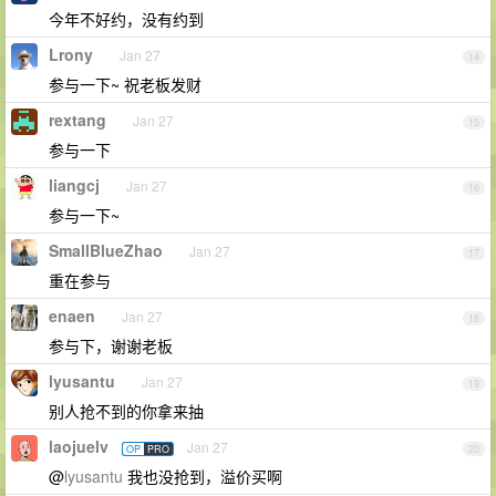
今年不好约，没有约到
Lrony
Jan 27
14
参与一下~ 祝老板发财
rextang
Jan 27
15
参与一下
liangcj
Jan 27
16
参与一下~
SmallBlueZhao
Jan 27
17
重在参与
enaen
Jan 27
18
参与下，谢谢老板
lyusantu
Jan 27
19
别人抢不到的你拿来抽
laojuelv
Jan 27
OP
PRO
20
@
lyusantu
我也没抢到，溢价买啊