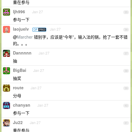
重在参与
ljh996
Jan 27
35
参与一下
laojuelv
Jan 27
OP
PRO
36
@
Marcher
错别字，应该是“今年”，输入法的锅，抢了一套不错
的。。。
Dannnnn
Jan 27
37
抽
BigBai
Jan 27
38
抽奖
route
Jan 27
39
分母
chanyan
Jan 27
40
参与一下
Ju22
Jan 27
41
重在参与