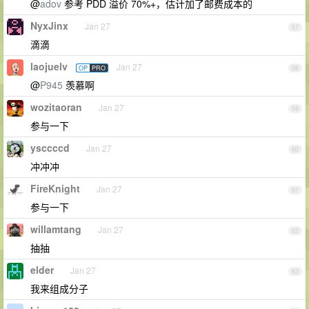
@
adov
参考 PDD 溢价 70%+，估计加了邮费成本的
NyxJinx
Jan 27
57
滴滴
laojuelv
Jan 27
OP
PRO
58
@
P945
羡慕啊
wozitaoran
Jan 27
59
参与一下
ysccccd
Jan 27
60
冲冲冲
FireKnight
Jan 27
61
参与一下
willamtang
Jan 27
62
抽抽
elder
Jan 27
63
我来组成分子