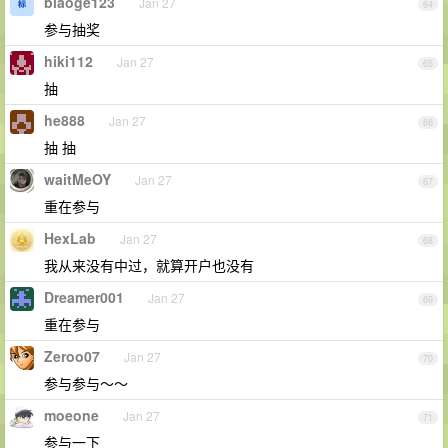
biaoge123
Jan 27
64
参与抽奖
hiki112
Jan 27
65
抽
he888
Jan 27
66
抽 抽
waitMeOY
Jan 27
67
重在参与
HexLab
Jan 27
68
我从来没有中过，就算开户也没有
Dreamer001
Jan 27
69
重在参与
Zeroo07
Jan 27
70
参与参与～～
moeone
Jan 27
71
参与一下