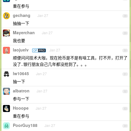
重在参与
gechang
Jan 27
28
抽抽一下
Mayerchan
Jan 27
29
我也要
laojuelv
Jan 27
OP
PRO
30
顺便问问技术大咖，现在抢币是不是有啥工具，打不开，打开了
没了..银行朋友自己几年都没抢到了。。。
lw10645
Jan 27
31
抽一下
albatron
Jan 27
32
参与一下
Hooope
Jan 27
33
重在参与
PoorGuy188
Jan 27
34