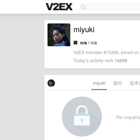
miyuki
🏢
n/a
/ n/a
V2EX member #73388, joined on 
Today's activity rank
16698
miyuki
提问
技术
Per miyuki's 