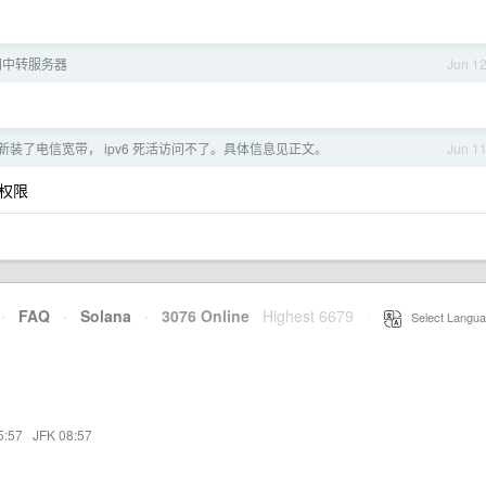
网中转服务器
Jun 1
房新装了电信宽带， ipv6 死活访问不了。具体信息见正文。
Jun 1
权限
·
FAQ
·
Solana
·
3076 Online
Highest 6679
·
Select Langua
5:57
·
JFK 08:57