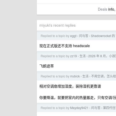
Deals
info,
miyuki's recent replies
Replied to a topic by
eggt
问与答
Shadowrocket 的
›
›
现在正式版还不支持 headscale
Replied to a topic by
zz19
生活
2026 年 8 月
›
›
飞鹤迹萃
Replied to a topic by
rrubick
生活
不用空调，怎么给
›
›
相对空调扇增加湿度，装除湿机更靠谱
你要降温，就要把室内的热量搬走，只有空调/
Replied to a topic by
Mayday9421
问与答
第四代住
›
›