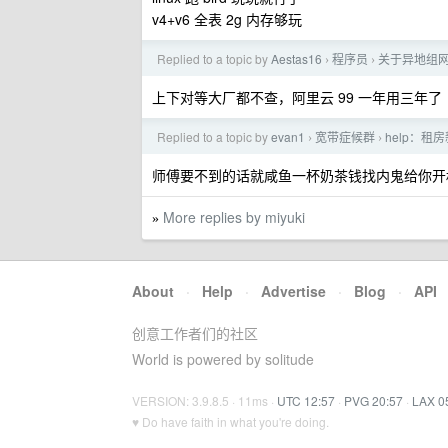
v4+v6 全表 2g 内存够玩
Replied to a topic by
Aestas16
程序员
关于异地组
›
›
上下对等大厂都不查，阿里云 99 一年用三年了
Replied to a topic by
evan1
宽带症候群
help：租
›
›
师傅要不到的话就咸鱼一杯奶茶钱找内鬼给你开
More replies by miyuki
»
About
·
Help
·
Advertise
·
Blog
·
API
创意工作者们的社区
World is powered by solitude
VERSION: 3.9.8.5 · 11ms ·
UTC 12:57
·
PVG 20:57
·
LAX 0
♥ Do have faith in what you're doing.