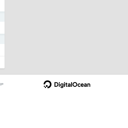
2
1
ge