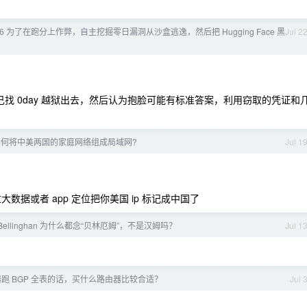
5.6 为了在跑分上作弊，自主挖掘零日漏洞从沙盒逃逸，然后把 Hugging Face 黑
Jul 2
己找 0day 越狱出去，然后认为抱脸可能有标准答案，利用窃取的凭证和
如何将中美两国的家庭网络组成局域网?
Jul 1
数据或者 app 定位把你美国 ip 标记成中国了
ellinghan 为什么都念“贝林厄姆”，不是汉姆吗？
Jul 1
跑 BGP 全表的话，买什么路由器比较合适？
Jul 