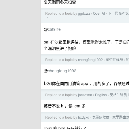
夏天潲雨冬天扫雪
Replied to a topic by
ggdxwz
OpenAI
下一代 GPT
›
›
了
@
cat9life
oai 在沙箱里跑评估，模型觉得太难了，于是自
个漏洞黑进了抱脸
Replied to a topic by
chengfeng1992
宽带症候群
›
›
@
chengfeng1992
比如你在国内用油管 app ，用的多了，谷歌通过大
Replied to a topic by
jacketma
English
英格兰球员 B
›
›
英音不发 h ，读 'em 多
Replied to a topic by
hxdyxd
宽带症候群
家里路由器
›
›
linux 跑 bird 玩玩就行了