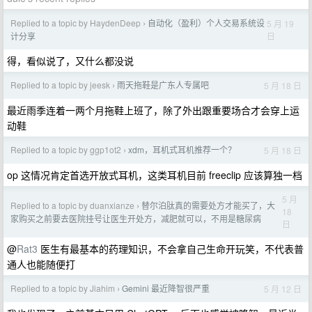
Replied to a topic by HaydenDeep
自动化（盈利）个人交易系统设
5 月 19
›
日
计分享
得，看似说了，又什么都没说
Replied to a topic by jeesk
雨天拖鞋是广东人专属吧
5 月 18 日
›
最近雨季连着一两个月拖鞋上班了，除了外出跟重要场合才会穿上运
动鞋
Replied to a topic by ggp1ot2
xdm，耳机式耳机推荐一个？
5 月 18 日
›
op 这情况肯定首选开放式耳机，这类耳机目前 freeclip 应该算独一档
5 月
Replied to a topic by duanxianze
替尔泊肽真的需要处方才能买了，大
›
18
家购买之前要去医院挂号让医生开处方，减肥就可以，不用是糖尿病
日
@
Rat3
医生有最基本的药理知识，不会拿自己生命开玩笑，不代表普
通人也能随便打
Replied to a topic by Jiahim
Gemini 最近降智很严重
5 月 12 日
›