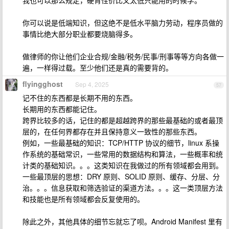
我也可以那么规定，硬背性价比又太低只能用的时候学。
你可以说是低端知识，但这绝不是低水平脑力劳动，程序员做的
事情比绝大部分职业都要烧脑得多。
做律师的你让他们企业合规/金融/税务/民事/刑事等等方向各做一
遍，一样得过载。至少他们还是真的需要背的。
flyingghost
Sep 4, 2025
57
记不住的东西都是长期不用的东西。
长期用的东西都能记住。
跨界比较多的话，记住的都是超越跨界的那些最基础的或者最顶
层的，在任何界都存在并且保持意义一致性的那些东西。
例如，一些最基础的知识：TCP/HTTP 协议的细节，linux 系操
作系统的基础常识，一些常用的数据结构和算法，一些概率和统
计类的基础知识。。。这类知识在我做过的所有领域都会用到。
一些最顶层的思想：DRY 原则、SOLID 原则、缓存、分层、分
治。。。信息获取和筛选验证的渠道方法。。。这一类顶层方法
和技能也是所有领域都会反复使用的。
除此之外，其他具体的细节忘就忘了呗。Android Manifest 里有