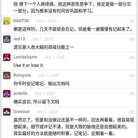
除 换下一个人继续搞，就这种恶性竞争下，肯定是做一部分忘
一部分，因为根本没有时间去巩固和学习。
hb0730
Sep 1, 2025
11
都是这样的，几天不碰就会忘记，但是看一遍慢慢有记起来了。
red13
Sep 1, 2025
12
遗忘是人类大脑的高级功能之一
Leviathann
Sep 1, 2025
13
Use it or lose it.
Kenyore
Sep 1, 2025
14
你平时会记笔记、输出文档吗
soleils
Sep 1, 2025
15
确实会忘, 所以留下文档
loveour
Sep 1, 2025
16
虽然忘了，但是和没做过还是不一样的，回去再看看，很容易就
想起来，细节或许记不清，但是大致的脉络还是会想起来的。
其实最好的方法就是随时积累，记笔记，定期看一看。