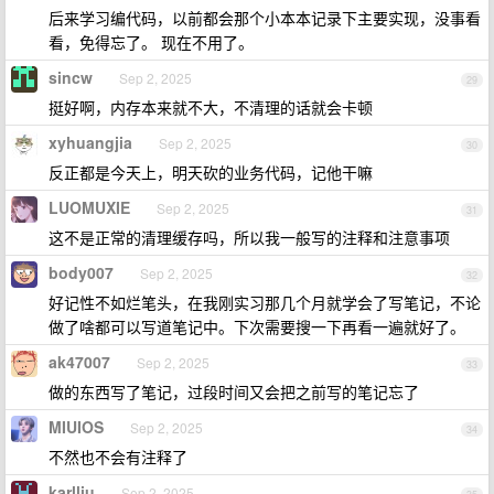
后来学习编代码，以前都会那个小本本记录下主要实现，没事看
看，免得忘了。 现在不用了。
sincw
Sep 2, 2025
29
挺好啊，内存本来就不大，不清理的话就会卡顿
xyhuangjia
Sep 2, 2025
30
反正都是今天上，明天砍的业务代码，记他干嘛
LUOMUXIE
Sep 2, 2025
31
这不是正常的清理缓存吗，所以我一般写的注释和注意事项
body007
Sep 2, 2025
32
好记性不如烂笔头，在我刚实习那几个月就学会了写笔记，不论
做了啥都可以写道笔记中。下次需要搜一下再看一遍就好了。
ak47007
Sep 2, 2025
33
做的东西写了笔记，过段时间又会把之前写的笔记忘了
MIUIOS
Sep 2, 2025
34
不然也不会有注释了
karlliu
Sep 2, 2025