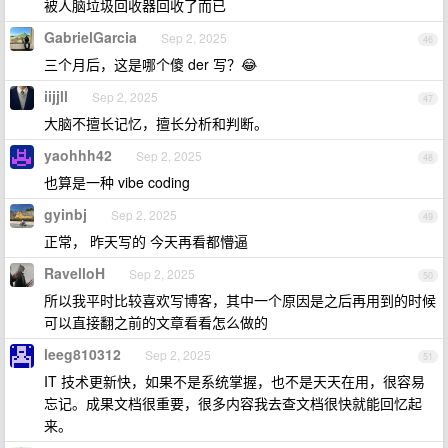
被人脑垃圾回收器回收了而已
GabrielGarcia
Sep 2, 2025
46
三个月后，这是哪个傻 der 写？😂
iijjll
Sep 2, 2025
47
大脑不擅长记忆，擅长分析和判断。
yaohhh42
Sep 2, 2025
48
也算是一种 vibe coding
gyinbj
Sep 2, 2025
49
正常， 昨天写的 今天再看都懵逼
RavelloH
Sep 2, 2025
50
所以我平时比较喜欢写博客，其中一个原因是之后再用到的时候
可以直接翻之前的文章看看怎么做的
leeg810312
Sep 2, 2025
51
IT 技术更新快，如果不是系统掌握，也不是天天在用，很容易
忘记。成果文档很重要，很多内容我去查文档很快就能回忆起
来。