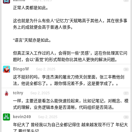
35
正常人类都是如此。
这也就是为什么有些人“记忆力”天赋略高于其他人，其在很多事
务上的成就便会高于普通人很多。
“语言”天赋亦是如此。
但真正深入工作过的人，会得到一些“灵感”，这在你处理其它问
题时，会以“直觉”的形式帮助你比其他人更快的解决问题。
BingoW
Sep 2, 2025
36
这不挺好的吗，李连杰演的屠龙刀倚天剑里面，张三丰教他剑
法，他说全都忘了。。跟你情况差不多，这是要学成了。。
tcitry
Sep 2, 2025
37
一样，主要还是看怎么能快速捡起来，比如记笔记，对概念、模
式的理解，业务逻辑本身是否清晰，代码组织是否简洁。
kevin249
Sep 2, 2025
38
年纪大了 曾经我以为自己全都记得住 越来越发现不行了 年纪大
了 要烂笔头记