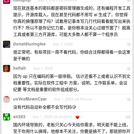
6
现在就连基本的密码都是密码管理器生成的，还有编程开发工具
提示，开源库载入，现在甚至代码都不用写 ai 生成了，你觉得
你真的搞懂原理了吗？试着用记事本写几行代码看看能写出来执
行不？所以不是你记忆力差，是你根本没关心过细节罢了！脱离
工具或者第三方开源库，可能大多数人都不算一个程序员
donaldturinglee
Sep 1, 2025
7
很正常吧，有些项目一周不看代码，你结合注释都得看一会这里
是干嘛的
hefish
Sep 1, 2025
8
因为 op 只在编码的第一层徘徊。 估计还看不上或者认识不到文
档重要性。实际在软件工程中 方案，说明，工作联系单，会议
纪要 等文档是重要的软件组成部分。
usVexMownCzar
Sep 1, 2025 via iPhone
9
没有代码自动补全都不会写代码🥲
sir283
Sep 1, 2025 via Android
1
10
国内环境导致的，老板只关心今天给你需求，明天能不能上线，
至于你用什么搞得，他根本不关注，你要是搞不了，那就把你开