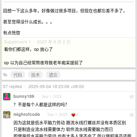
回想一下这么多年，好像做过很多项目，但现在也都忘差不多了，
甚至觉得没什么成长。。。
有点恍惚
Supplement 1 · 2025 年 9 月 2 日
看你们都这样，op 放心了
op 以为自己经常熬夜导致老年痴呆提前了
代码
技术
遗忘
57 replies
•
2025-09-04 18:23:06 +08:00
bunny189
Sep 1, 2025
1
？不是每个人都是这样的吗？
mightofcode
Sep 1, 2025
2
2
因为这就是低水平脑力劳动 跟流水线打螺丝并没有本质区别
只是制造业流水线需要体力 软件流水线需要脑力而已
即使是低水平脑力劳动 也有太多人学不会了 所以做程序员还能