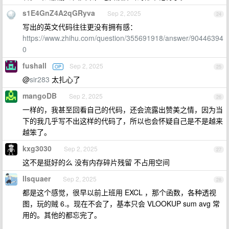
s1E4GnZ4A2qGRyva
Sep 2, 2025
24
写出的英文代码往往更没有拥有感：
https://www.zhihu.com/question/355691918/answer/90446394
0
fushall
Sep 2, 2025
OP
25
@
sir283
太扎心了
mangoDB
Sep 2, 2025
26
一样的，我甚至回看自己的代码，还会流露出赞美之情，因为当
下的我几乎写不出这样的代码了，所以也会怀疑自己是不是越来
越笨了。
kxg3030
Sep 2, 2025
27
这不是挺好的么 没有内存碎片残留 不占用空间
llsquaer
Sep 2, 2025
28
都是这个感觉，很早以前上班用 EXCL ，那个函数，各种透视
图，玩的贼 6.。现在不会了，基本只会 VLOOKUP sum avg 常
用的。其他的都忘完了。