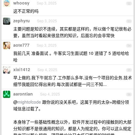
whoosy
Sep 3, 2025
52
这不正常的吗
zephyru
Sep 3, 2025
53
主要问题是知识不连续，其实都是这样的，所以做个笔记很有必
要，虽然当时看起来很显然的知识，后面忘的会非常快
aote777
Sep 3, 2025
54
我前几天 准备面试 。牛客实习生面试题 10 道错了 5 道哈哈哈
哈
xixi1412
Sep 4, 2025
55
早上做的,我下午就忘了.工作那么多年,没有一个项目的业务,技术
细节我能回忆得出来的.每次面试都是一问三不知...
aarontian
Sep 4, 2025
56
@
mightofcode
跟你说的没关系吧，这属于用的太杂+跨细分领
域信息过载了。
本身除了一些基础性概念以外，软件开发过程中的接触到的大部
分知识都不是很通用的知识，都是人为规定的，你可以这么规定