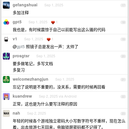
gefangshuai
Sep 1, 2025
17
多加注释
gpt5
Sep 1, 2025
1
18
我也是，有时候震惊于自己以前能写出这么骚的代码
v1
Sep 1, 2025
1
19
@
gpt5
照镜子总是发出一声：太帅了
prosgtsr
Sep 1, 2025
20
要多做笔记，多写文档
多复习
welcomezhangjun
Sep 1, 2025
21
忘记了说明是不重要的，没关系，需要的时候再回看
kuandrew
Sep 2, 2025 via Android
22
正常，这也是为什么要写注释的原因
nah
Sep 2, 2025
23
年轻的时候各个游戏独立密码大小写数字符号不重样，现在怎么
着，出去旅游七天回来，电脑锁屏密码都不记得了。