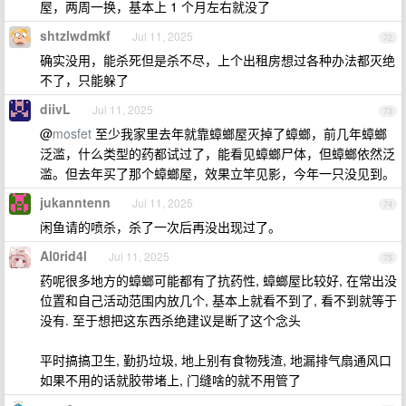
屋，两周一换，基本上 1 个月左右就没了
shtzlwdmkf
Jul 11, 2025
72
确实没用，能杀死但是杀不尽，上个出租房想过各种办法都灭绝
不了，只能躲了
diivL
Jul 11, 2025
73
@
mosfet
至少我家里去年就靠蟑螂屋灭掉了蟑螂，前几年蟑螂
泛滥，什么类型的药都试过了，能看见蟑螂尸体，但蟑螂依然泛
滥。但去年买了那个蟑螂屋，效果立竿见影，今年一只没见到。
jukanntenn
Jul 11, 2025
74
闲鱼请的喷杀，杀了一次后再没出现过了。
Al0rid4l
Jul 11, 2025
75
药呢很多地方的蟑螂可能都有了抗药性, 蟑螂屋比较好, 在常出没
位置和自己活动范围内放几个, 基本上就看不到了, 看不到就等于
没有. 至于想把这东西杀绝建议是断了这个念头
平时搞搞卫生, 勤扔垃圾, 地上别有食物残渣, 地漏排气扇通风口
如果不用的话就胶带堵上, 门缝啥的就不用管了