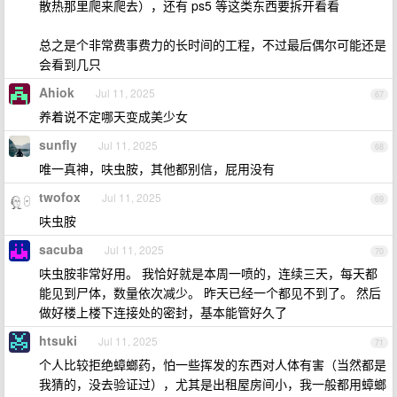
散热那里爬来爬去），还有 ps5 等这类东西要拆开看看
总之是个非常费事费力的长时间的工程，不过最后偶尔可能还是
会看到几只
Ahiok
Jul 11, 2025
67
养着说不定哪天变成美少女
sunfly
Jul 11, 2025
68
唯一真神，呋虫胺，其他都别信，屁用没有
twofox
Jul 11, 2025
69
呋虫胺
sacuba
Jul 11, 2025
70
呋虫胺非常好用。 我恰好就是本周一喷的，连续三天，每天都
能见到尸体，数量依次减少。 昨天已经一个都见不到了。 然后
做好楼上楼下连接处的密封，基本能管好久了
htsuki
Jul 11, 2025
71
个人比较拒绝蟑螂药，怕一些挥发的东西对人体有害（当然都是
我猜的，没去验证过），尤其是出租屋房间小，我一般都用蟑螂