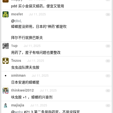
pdd 买小金袋灭蟑药，便宜又管用
mosfet
Jul 11, 2025
38
@
diivL
蟑螂屋没卵用，日本的“神药”都是吹
拜尔不行就换巴斯夫
1up
Jul 11, 2025
39
用药了，屋子有啥问题也要整改
Tezos
Jul 11, 2025
40
虫虫战队牌夫虫胺
xmitman
Jul 11, 2025
41
日本安速的蟑螂屋
thinkwei2012
Jul 11, 2025
42
呋虫胺 +1 ，蟑螂的兴奋剂
majiajia
Jul 11, 2025
43
@
wgbx
#21 3.第二条是指药死，不是说踩死