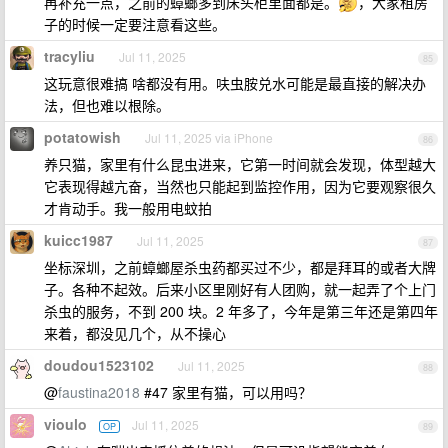
再补充一点，之前的蟑螂多到床头柜里面都是。
，大家租房
子的时候一定要注意看这些。
tracyliu
Jul 11, 2025
85
这玩意很难搞 啥都没有用。呋虫胺兑水可能是最直接的解决办
法，但也难以根除。
potatowish
Jul 11, 2025 via iPhone
86
养只猫，家里有什么昆虫进来，它第一时间就会发现，体型越大
它表现得越亢奋，当然也只能起到监控作用，因为它要观察很久
才肯动手。我一般用电蚊拍
kuicc1987
Jul 11, 2025
87
坐标深圳，之前蟑螂屋杀虫药都买过不少，都是拜耳的或者大牌
子。各种不起效。后来小区里刚好有人团购，就一起弄了个上门
杀虫的服务，不到 200 块。2 年多了，今年是第三年还是第四年
来着，都没见几个，从不操心
doudou1523102
Jul 11, 2025
88
@
faustina2018
#47 家里有猫，可以用吗？
vioulo
Jul 11, 2025
OP
89