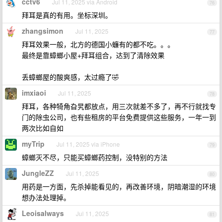
cctv6
Jul 11, 2025 via Android
76
拜耳是真的有用。坐标深圳。
zhangsimon
Jul 11, 2025
77
拜耳效果一般，北方的德国小蠊有的都不吃。。。
最终是靠蟑螂小屋+拜耳组合，达到了清除效果
丢蟑螂屋的酸爽感，太过瘾了🤣
imxiaoi
Jul 11, 2025
78
拜耳，各种犄角旮旯都放点，用三次就差不多了，再不行就找专
门的除虫公司，也有些租房的平台免费提供这些服务，一年一到
两次比如自如
myTrip
Jul 11, 2025 via iPhone
79
蟑螂灭不尽，只能买蟑螂药控制，没特别的方法
JungleZZ
Jul 11, 2025
80
用药是一方面，先杀掉能看见的，再改善环境，阴暗潮湿的环境
想办法处理掉。
Leoisalways
Jul 11, 2025
81