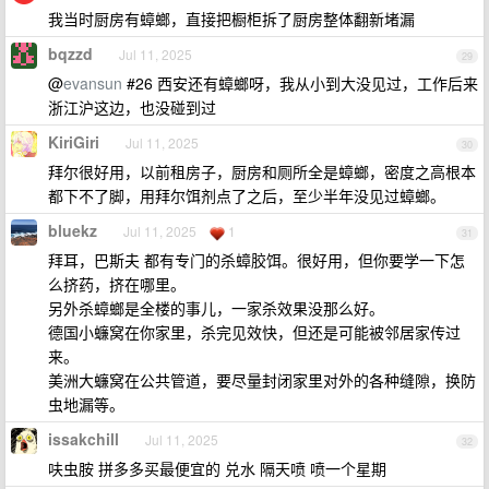
我当时厨房有蟑螂，直接把橱柜拆了厨房整体翻新堵漏
bqzzd
Jul 11, 2025
29
@
evansun
#26 西安还有蟑螂呀，我从小到大没见过，工作后来
浙江沪这边，也没碰到过
KiriGiri
Jul 11, 2025
30
拜尔很好用，以前租房子，厨房和厕所全是蟑螂，密度之高根本
都下不了脚，用拜尔饵剂点了之后，至少半年没见过蟑螂。
bluekz
Jul 11, 2025
1
31
拜耳，巴斯夫 都有专门的杀蟑胶饵。很好用，但你要学一下怎
么挤药，挤在哪里。
另外杀蟑螂是全楼的事儿，一家杀效果没那么好。
德国小蠊窝在你家里，杀完见效快，但还是可能被邻居家传过
来。
美洲大蠊窝在公共管道，要尽量封闭家里对外的各种缝隙，换防
虫地漏等。
issakchill
Jul 11, 2025
32
呋虫胺 拼多多买最便宜的 兑水 隔天喷 喷一个星期