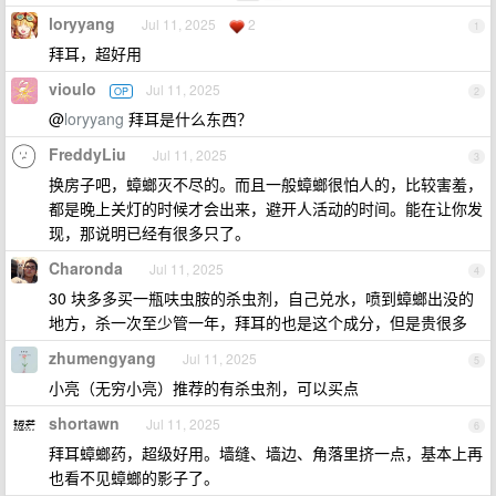
loryyang
Jul 11, 2025
2
1
拜耳，超好用
vioulo
Jul 11, 2025
OP
2
@
loryyang
拜耳是什么东西？
FreddyLiu
Jul 11, 2025
3
换房子吧，蟑螂灭不尽的。而且一般蟑螂很怕人的，比较害羞，
都是晚上关灯的时候才会出来，避开人活动的时间。能在让你发
现，那说明已经有很多只了。
Charonda
Jul 11, 2025
4
30 块多多买一瓶呋虫胺的杀虫剂，自己兑水，喷到蟑螂出没的
地方，杀一次至少管一年，拜耳的也是这个成分，但是贵很多
zhumengyang
Jul 11, 2025
5
小亮（无穷小亮）推荐的有杀虫剂，可以买点
shortawn
Jul 11, 2025
6
拜耳蟑螂药，超级好用。墙缝、墙边、角落里挤一点，基本上再
也看不见蟑螂的影子了。