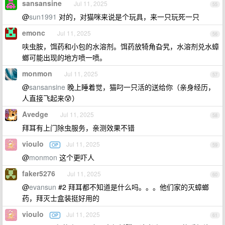
sansansine
Jul 11, 2025
55
@
sun1991
对的，对猫咪来说是个玩具，来一只玩死一只
emonc
Jul 11, 2025
56
呋虫胺，饵药和小包的水溶剂。饵药放犄角旮旯，水溶剂兑水蟑
螂可能出现的地方喷一喷。
monmon
Jul 11, 2025
57
@
sansansine
晚上睡着觉，猫叼一只活的送给你（亲身经历，
人直接飞起来😰）
Avedge
Jul 11, 2025
58
拜耳有上门除虫服务，亲测效果不错
vioulo
Jul 11, 2025
OP
59
@
monmon
这个更吓人
faker5276
Jul 11, 2025
60
@
evansun
#2 拜耳都不知道是什么吗。。。他们家的灭蟑螂
药，拜灭士盒装挺好用的
vioulo
Jul 11, 2025
OP
61