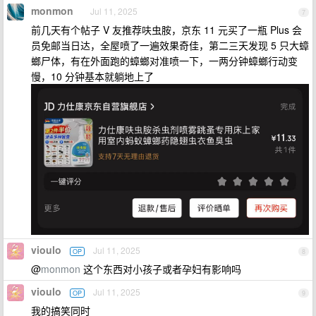
monmon
Jul 11, 2025
7
前几天有个帖子 V 友推荐呋虫胺，京东 11 元买了一瓶 Plus 会
员免邮当日达，全屋喷了一遍效果奇佳，第二三天发现 5 只大蟑
螂尸体，有在外面跑的蟑螂对准喷一下，一两分钟蟑螂行动变
慢，10 分钟基本就躺地上了
vioulo
Jul 11, 2025
OP
8
@
monmon
这个东西对小孩子或者孕妇有影响吗
vioulo
Jul 11, 2025
OP
9
我的搞笑同时