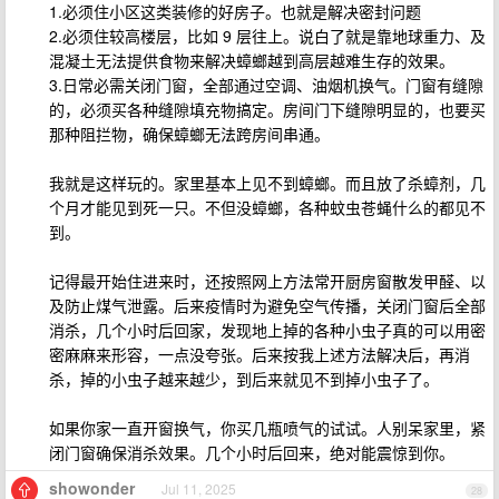
1.必须住小区这类装修的好房子。也就是解决密封问题
2.必须住较高楼层，比如 9 层往上。说白了就是靠地球重力、及
混凝土无法提供食物来解决蟑螂越到高层越难生存的效果。
3.日常必需关闭门窗，全部通过空调、油烟机换气。门窗有缝隙
的，必须买各种缝隙填充物搞定。房间门下缝隙明显的，也要买
那种阻拦物，确保蟑螂无法跨房间串通。
我就是这样玩的。家里基本上见不到蟑螂。而且放了杀蟑剂，几
个月才能见到死一只。不但没蟑螂，各种蚊虫苍蝇什么的都见不
到。
记得最开始住进来时，还按照网上方法常开厨房窗散发甲醛、以
及防止煤气泄露。后来疫情时为避免空气传播，关闭门窗后全部
消杀，几个小时后回家，发现地上掉的各种小虫子真的可以用密
密麻麻来形容，一点没夸张。后来按我上述方法解决后，再消
杀，掉的小虫子越来越少，到后来就见不到掉小虫子了。
如果你家一直开窗换气，你买几瓶喷气的试试。人别呆家里，紧
闭门窗确保消杀效果。几个小时后回来，绝对能震惊到你。
showonder
Jul 11, 2025
28