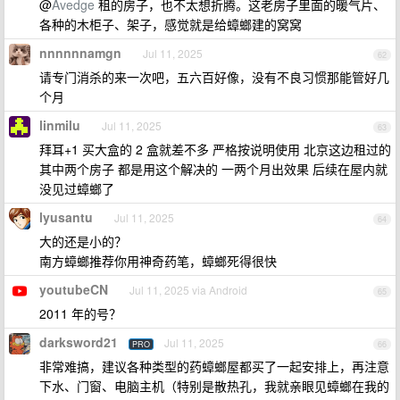
@
Avedge
租的房子，也不太想折腾。这老房子里面的暖气片、
各种的木柜子、架子，感觉就是给蟑螂建的窝窝
nnnnnnamgn
Jul 11, 2025
62
请专门消杀的来一次吧，五六百好像，没有不良习惯那能管好几
个月
linmilu
Jul 11, 2025
63
拜耳+1 买大盒的 2 盒就差不多 严格按说明使用 北京这边租过的
其中两个房子 都是用这个解决的 一两个月出效果 后续在屋内就
没见过蟑螂了
lyusantu
Jul 11, 2025
64
大的还是小的？
南方蟑螂推荐你用神奇药笔，蟑螂死得很快
youtubeCN
Jul 11, 2025 via Android
65
2011 年的号？
darksword21
Jul 11, 2025
PRO
66
非常难搞，建议各种类型的药蟑螂屋都买了一起安排上，再注意
下水、门窗、电脑主机（特别是散热孔，我就亲眼见蟑螂在我的