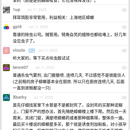
全的（前提是别触碰吸食，它也没啥挥发性）。
1up
Jul 11, 2025
14
拜耳饵胶非常管用，利益相关：上海地区蟑螂
gpt5
Jul 11, 2025
15
靠谱的除虫公司。贼管用。犄角旮旯的缝隙也都给堵上，好几年
没见虫子了。
vioulo
Jul 11, 2025
OP
16
听大家的，等下买点呋虫胺试试
lance07
Jul 11, 2025
17
普通杀虫气雾剂, 出门狠狠喷, 连喷几天, 不过感觉不是很能住人
(之前租的房子蟑螂基本全在厨房, 所以只在厨房连喷几天, 后面
一直到退租都没一只)
Xbathy
Jul 11, 2025
18
首先仔细找家里下水管是不是都封死了，没封死的买那种泥糊
上，门窗不严的想办法，首先隔绝蟑螂楼上楼下爬。然后找一天
周末，关闭门窗，满屋喷蟑螂药或者那种烟熏得，整体杀一遍。
最后买十楼说的蟑螂屋多买，那个就是诱食剂加粘板，对小孩孕