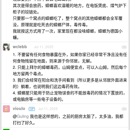
其次是得会放药，蟑螂喜欢温暖的地方，在电饭煲底、煤气炉下
柜子的铰链处。
只要那一个窝点的蟑螂吃了，整个窝点的其他蟑螂都会全军覆
没，原理就是吃死去的蟑螂尸体，毒传毒。
我就按这方式用了一次，家里现在都没啥蟑螂，蟑螂为德国小
蠊。
wclebb
Jul 11, 2025
53
1. 不要留有任何食物暴露在外，如果你家已经非常干净且没有任
何食物残留在地面，则来源于你邻居，无解。
2. 只能上拜尔的蟑螂毒药，山姆便宜点，可以入山姆，然后每个
地方留两个毒点。
3. 我们会经常在阳台和洗手间看到（所以更多是从邻居外面进来
的）躺着，也说明我们这边毒药有效。
4. 蟑螂屋只能用于防止宠物误食的不能放毒药的情况下置放的，
或电脑房等一些电子设备的。
vioulo
Jul 11, 2025
OP
54
@
Guling
我也是这样想的，之前的厨房太脏了，太多油，我都
打扫了好久。