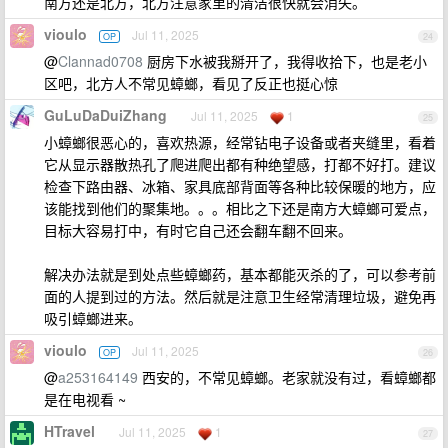
南方还是北方，北方注意家里的清洁很快就会消失。
vioulo
Jul 11, 2025
OP
24
@
Clannad0708
厨房下水被我掰开了，我得收拾下，也是老小
区吧，北方人不常见蟑螂，看见了反正也挺心惊
GuLuDaDuiZhang
Jul 11, 2025
1
25
小蟑螂很恶心的，喜欢热源，经常钻电子设备或者夹缝里，看着
它从显示器散热孔了爬进爬出都有种绝望感，打都不好打。建议
检查下路由器、冰箱、家具底部背面等各种比较保暖的地方，应
该能找到他们的聚集地。。。相比之下还是南方大蟑螂可爱点，
目标大容易打中，有时它自己还会翻车翻不回来。
解决办法就是到处点些蟑螂药，基本都能灭杀的了，可以参考前
面的人提到过的方法。然后就是注意卫生经常清理垃圾，避免再
吸引蟑螂进来。
vioulo
Jul 11, 2025
OP
26
@
a253164149
西安的，不常见蟑螂。老家就没有过，看蟑螂都
是在电视看 ~
HTravel
Jul 11, 2025
1
27