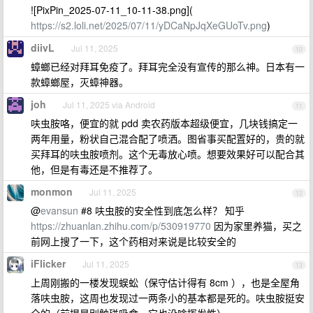
![PixPin_2025-07-11_10-11-38.png](
https://s2.loli.net/2025/07/11/yDCaNpJqXeGUoTv.png
)
diivL
Jul 11, 2025
10
蟑螂已经对拜耳免疫了。拜耳完全没有宣传的那么神。日本有一
款蟑螂屋，灭蟑神器。
joh
Jul 11, 2025 via Android
11
呋虫胺咯，便宜的就 pdd 卖农药版本超级便宜，几块钱搞定一
两年用量，粉状自己混合配了喷洒。图省事买配置好的，贵的就
买拜耳的呋虫胺喷剂。这个无毒放心喷。想要效果好可以配合其
他，但是有毒还是不推荐了。
monmon
Jul 11, 2025
12
@
evansun
#8 呋虫胺的安全性到底怎么样？ 知乎
https://zhuanlan.zhihu.com/p/530919770
因为家里养猫，买之
前网上搜了一下，这个药相对来说是比较安全的
iFlicker
Jul 11, 2025
13
上周刚搬的一楼发现蜈蚣（保守估计得有 8cm ），也是全屋角
落呋虫胺，这周也发现过一两条小的基本都是死的。呋虫胺挺安