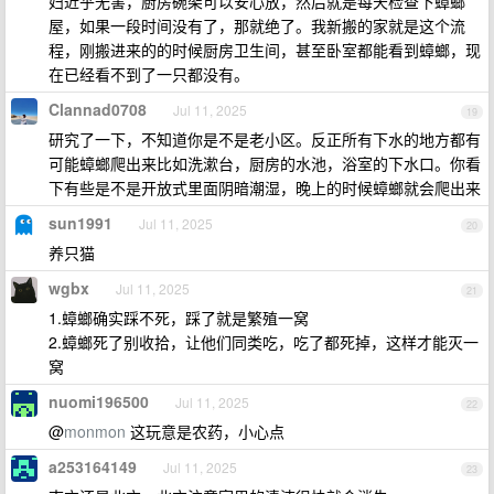
妇近乎无害，厨房碗架可以安心放，然后就是每天检查下蟑螂
屋，如果一段时间没有了，那就绝了。我新搬的家就是这个流
程，刚搬进来的的时候厨房卫生间，甚至卧室都能看到蟑螂，现
在已经看不到了一只都没有。
Clannad0708
Jul 11, 2025
19
研究了一下，不知道你是不是老小区。反正所有下水的地方都有
可能蟑螂爬出来比如洗漱台，厨房的水池，浴室的下水口。你看
下有些是不是开放式里面阴暗潮湿，晚上的时候蟑螂就会爬出来
sun1991
Jul 11, 2025
20
养只猫
wgbx
Jul 11, 2025
21
1.蟑螂确实踩不死，踩了就是繁殖一窝
2.蟑螂死了别收拾，让他们同类吃，吃了都死掉，这样才能灭一
窝
nuomi196500
Jul 11, 2025
22
@
monmon
这玩意是农药，小心点
a253164149
Jul 11, 2025
23