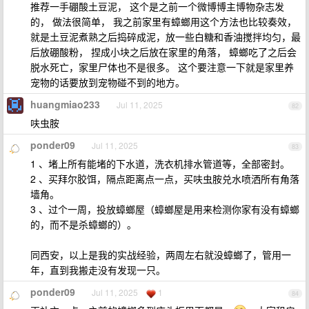
推荐一手硼酸土豆泥， 这个是之前一个微博博主博物杂志发
的， 做法很简单， 我之前家里有蟑螂用这个方法也比较奏效，
就是土豆泥煮熟之后捣碎成泥，放一些白糖和香油搅拌均匀，最
后放硼酸粉， 捏成小块之后放在家里的角落， 蟑螂吃了之后会
脱水死亡，家里尸体也不是很多。 这个要注意一下就是家里养
宠物的话要放到宠物碰不到的地方。
huangmiao233
Jul 11, 2025
82
呋虫胺
ponder09
Jul 11, 2025
83
1 、堵上所有能堵的下水道，洗衣机排水管道等，全部密封。
2 、买拜尔胶饵，隔点距离点一点，买呋虫胺兑水喷洒所有角落
墙角。
3 、过个一周，投放蟑螂屋（蟑螂屋是用来检测你家有没有蟑螂
的，而不是杀蟑螂的）。
同西安，以上是我的实战经验，两周左右就没蟑螂了，管用一
年，直到我搬走没有发现一只。
ponder09
Jul 11, 2025
1
84