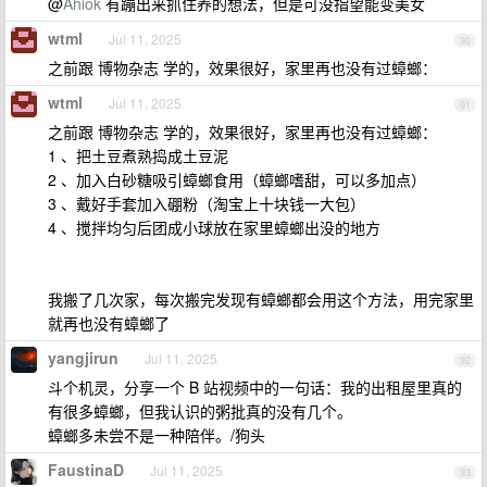
@
Ahiok
有蹦出来抓住养的想法，但是可没指望能变美女
wtml
Jul 11, 2025
90
之前跟 博物杂志 学的，效果很好，家里再也没有过蟑螂：
wtml
Jul 11, 2025
91
之前跟 博物杂志 学的，效果很好，家里再也没有过蟑螂：
1 、把土豆煮熟捣成土豆泥
2 、加入白砂糖吸引蟑螂食用（蟑螂嗜甜，可以多加点）
3 、戴好手套加入硼粉（淘宝上十块钱一大包）
4 、搅拌均匀后团成小球放在家里蟑螂出没的地方
我搬了几次家，每次搬完发现有蟑螂都会用这个方法，用完家里
就再也没有蟑螂了
yangjirun
Jul 11, 2025
92
斗个机灵，分享一个 B 站视频中的一句话：我的出租屋里真的
有很多蟑螂，但我认识的粥批真的没有几个。
蟑螂多未尝不是一种陪伴。/狗头
FaustinaD
Jul 11, 2025
93