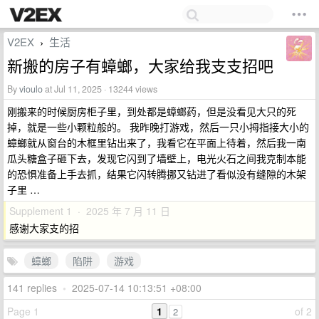
V2EX
生活
›
新搬的房子有蟑螂，大家给我支支招吧
By
vioulo
at Jul 11, 2025 · 13244 views
刚搬来的时候厨房柜子里，到处都是蟑螂药，但是没看见大只的死
掉，就是一些小颗粒般的。 我昨晚打游戏，然后一只小拇指接大小的
蟑螂就从窗台的木框里钻出来了，我看它在平面上待着，然后我一南
瓜头糖盒子砸下去，发现它闪到了墙壁上，电光火石之间我克制本能
的恐惧准备上手去抓，结果它闪转腾挪又钻进了看似没有缝隙的木架
子里 …
Supplement 1 · 2025 年 7 月 11 日
感谢大家支的招
蟑螂
陷阱
游戏
141 replies
•
2025-07-14 10:13:51 +08:00
Page 1
1
of 2
2