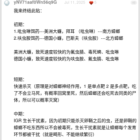
yNV71aaf0Wn56q9G
Jul 11, 2025
5
49
我来终结此贴：
初期：
1.吡虫啉饵药---美洲大蠊，拜耳 （吡虫啉）---南方蟑螂
2.呋虫胺饵药---德国小蠊，巴斯夫（呋虫胺）---北方蟑螂
美洲大蠊，致死速度较快的为氟虫腈、毒死蜱、吡虫啉
德国小蠊，致死速度较快的为呋虫胺、氟虫腈、吡虫啉
短期：
快速杀灭（原理是对蟑螂神经作用，1 是单点靶 2 是多点靶，吃
了不会立马死，有概率回窝里死，然后蟑螂还会吃死去同类的尸
体，所以可以概率灭窝）
中期：
IGR 生长干扰素，因为初期只能杀灭卵鞘之后的虫，还是卵鞘的
蟑螂不吃东西所以不会被毒死，生长干扰素就是让蟑螂每个发育
环节都被干扰（就是畸形、不能继续繁衍）