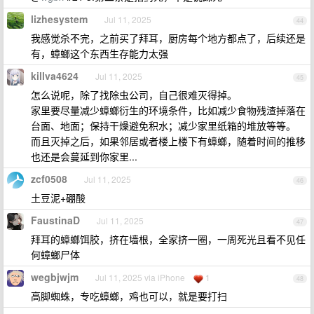
lizhesystem
Jul 11, 2025
44
我感觉杀不完，之前买了拜耳，厨房每个地方都点了，后续还是
有，蟑螂这个东西生存能力太强
killva4624
Jul 11, 2025
45
怎么说呢，除了找除虫公司，自己很难灭得掉。
家里要尽量减少蟑螂衍生的环境条件，比如减少食物残渣掉落在
台面、地面；保持干燥避免积水；减少家里纸箱的堆放等等。
而且灭掉之后，如果邻居或者楼上楼下有蟑螂，随着时间的推移
也还是会蔓延到你家里...
zcf0508
Jul 11, 2025
46
土豆泥+硼酸
FaustinaD
Jul 11, 2025
47
拜耳的蟑螂饵胶，挤在墙根，全家挤一圈，一周死光且看不见任
何蟑螂尸体
wegbjwjm
Jul 11, 2025 via iPhone
1
48
高脚蜘蛛，专吃蟑螂，鸡也可以，就是要打扫