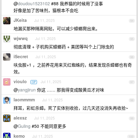
@
doudou1523102
#88 我养猫的时候用了没事
好像是加了苦味剂，猫根本不会吃
JKeita
Jul 11, 2025
94
地漏买那种隔离网贴，可以减少蟑螂爬出来。
wjwwq
Jul 11, 2025
95
彻底清理 + 子机购买蟑螂药 + 美团等叫个上门除虫的
iSecret
Jul 11, 2025
96
呋虫胺+1 ，之前养花用来灭红蜘蛛的，结果发现杀蟑螂也有奇
效。
vioulo
Jul 11, 2025
OP
97
@
yangjirun
你这 …… 那我得变成酸黄瓜才对味
laommmm
Jul 11, 2025
98
拜耳，彩虹杀蟑。死了实体别收拾，过几天还没消失再收拾~
alexsz
Jul 11, 2025
99
@
Guling
#50 不能同意更多
kemo
Jul 11, 2025
100