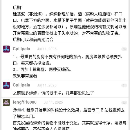
后期：
硅藻泥（非煅烧），纯纯物理防治，洒（买粉末喷瓶喷）在门
口、电器下方的地面、水槽下柜子里面（就是你能想到他可能出
没的地方，洒在沙发都可以）。原理是他微观结构有尖刺可以破
开带壳昆虫的表面使得虫子失水啥的，对不带壳的动物无害。
后期可以和前两期混合
Cpilipala
Jul 11, 2025
50
1 、最重要的厨房不要有任何吃的东西，厨房垃圾袋必须要扎
口，每天都扔掉垃圾。
2 、再加上蟑螂屋、两种灭蟑药。
效果非常显著
Cpilipala
Jul 11, 2025
51
之前很多蟑螂，请的很干净，几年都没见过了
fengYH8080
Jul 11, 2025
52
@
diivL
我刚开始用的时候没什么效果，后面专门 B 站找视频去
了解怎么用。
首先家里给蟑螂的食物不能过于充足，其实就是得干净，垃圾每
晚都要扔，不然不会去吃蟑螂药。