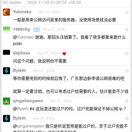
33 replies
•
2024-11-29 21:28:55 +08:00
Yukineko
Nov 21, 2024
1
一般是用来公网访问家里的服务器，没使用场景就没必要
1988chg
Nov 21, 2024
OP
2
@
Yukineko
谢谢。那回头注销算了。我看了很多都拿来跑什么
pcdn
deplives
Nov 21, 2024
1
3
问这个问题，就说明你不需要
Byleth
Nov 21, 2024
4
等你需要用到的时候就后悔了，广东那边新申请公网很难的吧
就算一定要注销，也可以考虑过户给需要的人，估计能卖不少钱
qingshengwen
Nov 21, 2024
5
@
Byleth
#4 这玩意还能过户的吗，过户完能保证不掉公网 ip ？
Byleth
Nov 21, 2024
6
@
qingshengwen
我只是听说宽带是能过户的，至于过户完能不