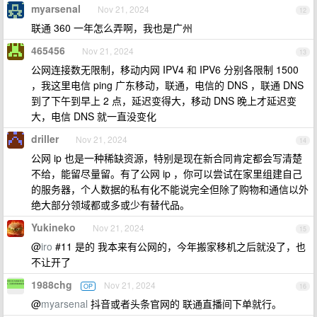
myarsenal
Nov 21, 2024
12
联通 360 一年怎么弄啊，我也是广州
465456
Nov 21, 2024
13
公网连接数无限制，移动内网 IPV4 和 IPV6 分别各限制 1500
，我这里电信 ping 广东移动，联通，电信的 DNS ，联通 DNS
到了下午到早上 2 点，延迟变得大，移动 DNS 晚上才延迟变
大，电信 DNS 就一直没变化
driller
Nov 21, 2024
14
公网 ip 也是一种稀缺资源，特别是现在新合同肯定都会写清楚
不给，能留尽量留。有了公网 ip ，你可以尝试在家里组建自己
的服务器，个人数据的私有化不能说完全但除了购物和通信以外
绝大部分领域都或多或少有替代品。
Yukineko
Nov 21, 2024
15
@
iro
#11 是的 我本来有公网的，今年搬家移机之后就没了，也
不让开了
1988chg
Nov 21, 2024
OP
16
@
myarsenal
抖音或者头条官网的 联通直播间下单就行。