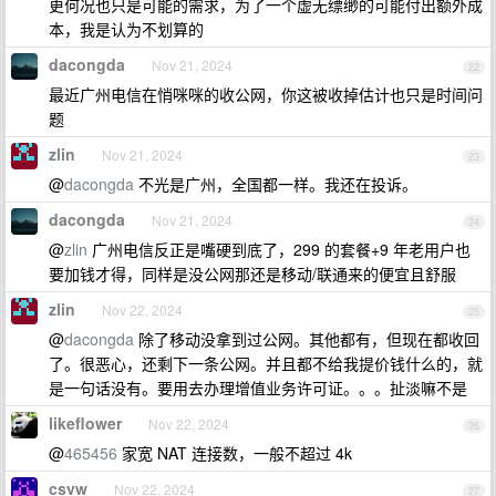
更何况也只是可能的需求，为了一个虚无缥缈的可能付出额外成
本，我是认为不划算的
dacongda
Nov 21, 2024
22
最近广州电信在悄咪咪的收公网，你这被收掉估计也只是时间问
题
zlin
Nov 21, 2024
23
@
dacongda
不光是广州，全国都一样。我还在投诉。
dacongda
Nov 21, 2024
24
@
zlin
广州电信反正是嘴硬到底了，299 的套餐+9 年老用户也
要加钱才得，同样是没公网那还是移动/联通来的便宜且舒服
zlin
Nov 22, 2024
25
@
dacongda
除了移动没拿到过公网。其他都有，但现在都收回
了。很恶心，还剩下一条公网。并且都不给我提价钱什么的，就
是一句话没有。要用去办理增值业务许可证。。。扯淡嘛不是
likeflower
Nov 22, 2024
26
@
465456
家宽 NAT 连接数，一般不超过 4k
csvw
Nov 22, 2024
27