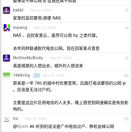
能保证不掉公网 ip 这我还真不知道
kakki
Nov 21, 2024
7
家里的监控要用,顺便 NAS
topang
Nov 21, 2024
8
NAS 、远控家里云，虽然可以用 frp 之类代替。
去年同样联通取代电信公网。现在回家差点意思
NoOneNoBody
Nov 21, 2024
9
真是城里的人想出去，城外的人想进来
1988chg
Nov 21, 2024
OP
10
原来是一年 780 的城中村优惠宽带。后面打电话要到的公网 ip
。应该是无法过户的。
主要是这边片区用电信的人太多，晚上感觉到网速确实是有些影
响的。
iro
Nov 21, 2024
11
@
Byleth
#6 听到的说法是广州电信过户、移机会掉公网