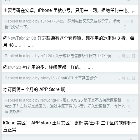
主要号码在安卓，iPhone 里就小号，只用来上网，拒绝任何来电。。
Replied to a topic by a5454775422
酥州电信又又又要涨价了，求大
7 月 8
›
日
佬们分析一下。
@
NewTab12138
江苏联通有这个套餐嘛，现在用的冰淇淋 3 折，每
月 48 。。。。。
Replied to a topic by zr0120
关于成都电信按条件限制上传带宽
6 月 26 日
›
@
zr0120
#17 用的多，转哪家都一样的。。。。
Replied to a topic by Ivtdny75
ChatGPT 土耳其区涨价
6 月 10 日
›
才订阅俩三个月的 APP Store 啊
Replied to a topic by NotLongNil
现在 iOS 26 是不是不支持跨区更新
6 月
›
10
App 了？主账号是美区的，通过中区下载的抖音，好久没更新了，有什么
日
解决办法？
iCloud 美区； APP store 土耳其区；更新 美/土/中 三个区的软件都一
直正常