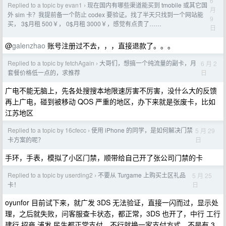
6
Replied to a topic by evan1
现在国内有哪些渠道能买到 tmobile 或其它国
›
月
外 sim 卡？我提前备一个防止 codex 要验证。找了半天只找到一个网站能
9
买， 3$月租 500￥， 0$月租 3000￥，感觉有点贵了……
日
@
galenzhao
账号注册过不去，，，直接退款了。。。
Replied to a topic by fetchAgain
大哥们，想搞一个纯流量的副卡，月
6 月 2
›
日
套餐价格低一点的，求推荐
广电不能无脑上，先各处搜搜本地限速厉害不厉害，没什么大的反馈
再上广电，碰到被移动 QOS 严重的地区，办下来就是张废卡，比如
江苏地区
Replied to a topic by 16cfecc
使用 iPhone 的同学，是如何解决门禁
5 月 29
›
日
卡方案的呢？
手环，手表，模拟了小区门禁，顺带给自己开了张公司门禁的卡
Replied to a topic by userding2
不要从 Turgame 上购买土区礼品
5 月 25
›
日
卡！
oyunfor 目前试下来，就广发 3DS 无法验证，直接一闪而过，显示处
理，之后就失败，问客服查卡状态，都正常，3DS 也开了，中行 工行
建行 招商 浦发 民生都正常支付，不行就换一家支付方式，不是有 3