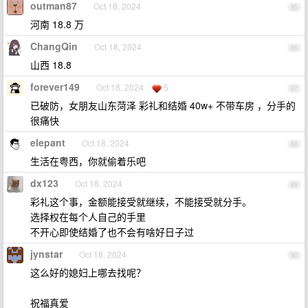
outman87
Oct 18, 2024
85
河南 18.8 万
ChangQin
Oct 18, 2024
86
山西 18.8
forever149
Oct 18, 2024
5
87
已破防，女朋友山东菏泽 彩礼和结婚 40w+ 不带车房 ，分手的
很痛快
elepant
Oct 18, 2024
88
生活在粤西，你就偷着乐吧
dx123
Oct 18, 2024
89
彩礼这个事，金额能接受就继续，不能接受就分手。
选择权在每个人自己的手里
不开心即使结婚了也不会有啥好日子过
jynstar
Oct 18, 2024
90
这么好的媳妇上哪去找呢？
祝福真爱