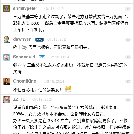
shmilypeter
Oct 18, 2024
44
三万块基本等于走个过场了，某些地方订婚就要给三万见面里，
彩礼大头 38.8 ，然后三金另算要折现五六万。结婚当天呢还有
上车礼下车礼呢。
dawnven
Oct 18, 2024
PRO
45
@
HKzy
粤西也很穷，可能真和习俗相关，
Sosocould
Oct 18, 2024
OP
46
@
xiely
三金又不过女方娘家那边，不就是自己想怎么买就怎么
买吗
GhostiKing
Oct 18, 2024
47
不怕要彩礼，怕的是卖女儿
ZZITE
Oct 18, 2024
48
说说我们那的习俗。坐标福建某个五六线城市，彩礼均价
30W+，女方父母基本不会动，全部转给女方自己。
办酒一桌大多是在 2K-4K 左右，个别富裕家庭就更多了，不收
份子钱（除非你之前去对方那边给过，对方会按照一样的金额给
你），会给每个宾客发 50-100 的小红包。一晚上的酒席就要花