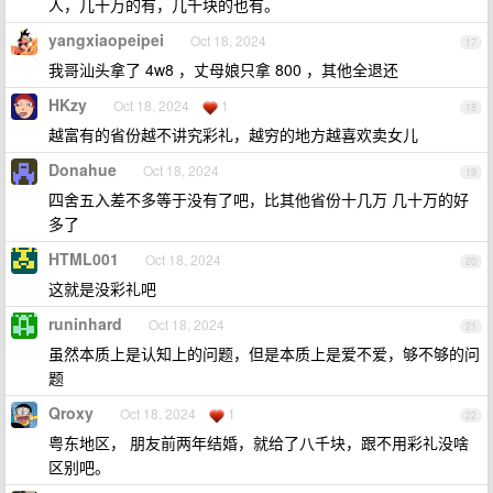
人，几十万的有，几千块的也有。
yangxiaopeipei
Oct 18, 2024
17
我哥汕头拿了 4w8 ，丈母娘只拿 800 ，其他全退还
HKzy
Oct 18, 2024
1
18
越富有的省份越不讲究彩礼，越穷的地方越喜欢卖女儿
Donahue
Oct 18, 2024
19
四舍五入差不多等于没有了吧，比其他省份十几万 几十万的好
多了
HTML001
Oct 18, 2024
20
这就是没彩礼吧
runinhard
Oct 18, 2024
21
虽然本质上是认知上的问题，但是本质上是爱不爱，够不够的问
题
Qroxy
Oct 18, 2024
1
22
粤东地区， 朋友前两年结婚，就给了八千块，跟不用彩礼没啥
区别吧。