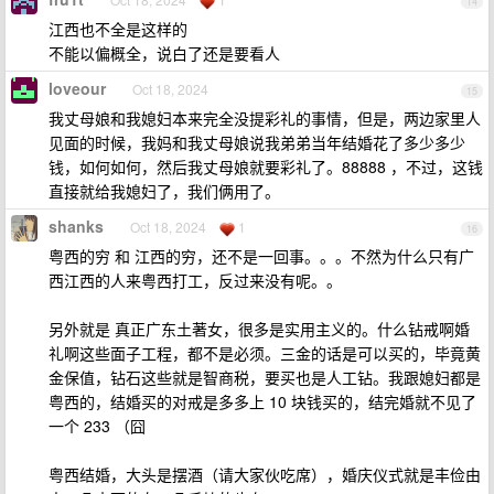
14
江西也不全是这样的
不能以偏概全，说白了还是要看人
loveour
Oct 18, 2024
15
我丈母娘和我媳妇本来完全没提彩礼的事情，但是，两边家里人
见面的时候，我妈和我丈母娘说我弟弟当年结婚花了多少多少
钱，如何如何，然后我丈母娘就要彩礼了。88888 ，不过，这钱
直接就给我媳妇了，我们俩用了。
shanks
Oct 18, 2024
1
16
粤西的穷 和 江西的穷，还不是一回事。。。不然为什么只有广
西江西的人来粤西打工，反过来没有呢。。
另外就是 真正广东土著女，很多是实用主义的。什么钻戒啊婚
礼啊这些面子工程，都不是必须。三金的话是可以买的，毕竟黄
金保值，钻石这些就是智商税，要买也是人工钻。我跟媳妇都是
粤西的，结婚买的对戒是多多上 10 块钱买的，结完婚就不见了
一个 233 （囧
粤西结婚，大头是摆酒（请大家伙吃席），婚庆仪式就是丰俭由