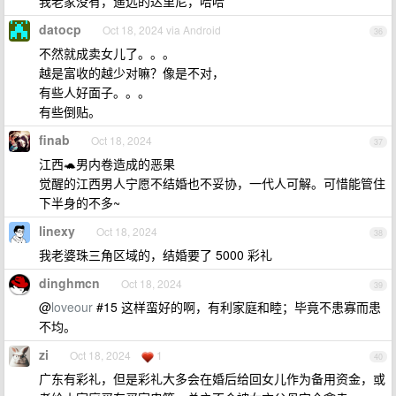
我老家没有，遥远的达里尼，哈哈
datocp
Oct 18, 2024 via Android
36
不然就成卖女儿了。。。
越是富收的越少对嘛？像是不对，
有些人好面子。。。
有些倒贴。
finab
Oct 18, 2024
37
江西🐢男内卷造成的恶果
觉醒的江西男人宁愿不结婚也不妥协，一代人可解。可惜能管住
下半身的不多~
linexy
Oct 18, 2024
38
我老婆珠三角区域的，结婚要了 5000 彩礼
dinghmcn
Oct 18, 2024
39
@
loveour
#15 这样蛮好的啊，有利家庭和睦；毕竟不患寡而患
不均。
zi
Oct 18, 2024
1
40
广东有彩礼，但是彩礼大多会在婚后给回女儿作为备用资金，或