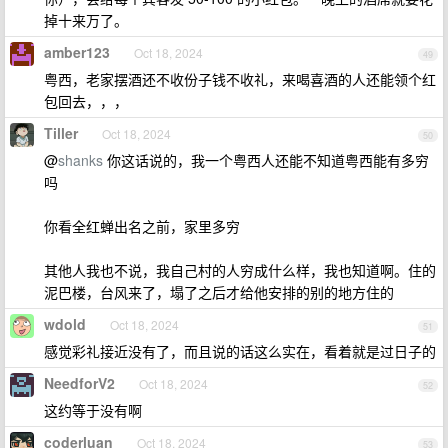
掉十来万了。
amber123
Oct 18, 2024
49
粤西，老家摆酒还不收份子钱不收礼，来喝喜酒的人还能领个红
包回去，，，
Tiller
Oct 18, 2024
50
@
shanks
你这话说的，我一个粤西人还能不知道粤西能有多穷
吗
你看全红蝉出名之前，家里多穷
其他人我也不说，我自己村的人穷成什么样，我也知道啊。住的
泥巴楼，台风来了，塌了之后才给他安排的别的地方住的
wdold
Oct 18, 2024
51
感觉彩礼接近没有了，而且说的话这么实在，看着就是过日子的
NeedforV2
Oct 18, 2024
52
这约等于没有啊
coderluan
Oct 18, 2024
53