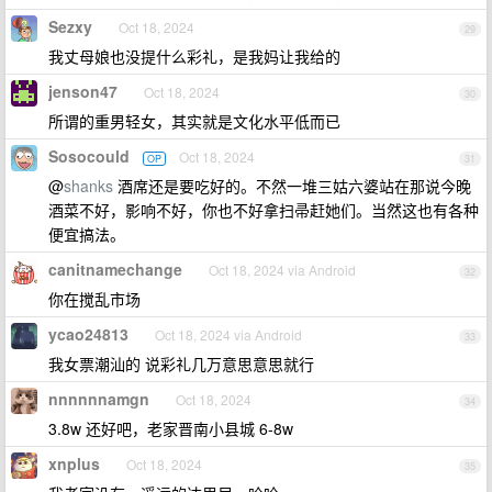
Sezxy
Oct 18, 2024
29
我丈母娘也没提什么彩礼，是我妈让我给的
jenson47
Oct 18, 2024
30
所谓的重男轻女，其实就是文化水平低而已
Sosocould
Oct 18, 2024
OP
31
@
shanks
酒席还是要吃好的。不然一堆三姑六婆站在那说今晚
酒菜不好，影响不好，你也不好拿扫帚赶她们。当然这也有各种
便宜搞法。
canitnamechange
Oct 18, 2024 via Android
32
你在搅乱市场
ycao24813
Oct 18, 2024 via Android
33
我女票潮汕的 说彩礼几万意思意思就行
nnnnnnamgn
Oct 18, 2024
34
3.8w 还好吧，老家晋南小县城 6-8w
xnplus
Oct 18, 2024
35