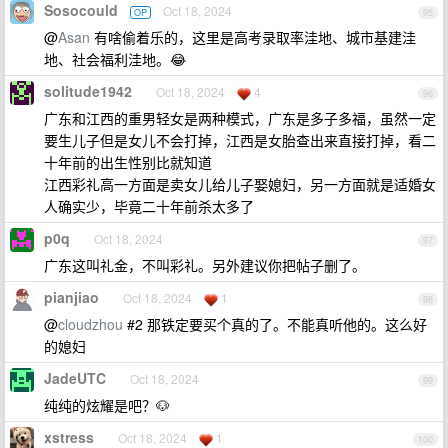
Sosocould
Oct 18, 2024
OP
95
@
Asan
有啥偷着乐的，这里是高考录取率洼地、城市基建洼
地、社会福利洼地。😂
solitude1942
Oct 18, 2024
4
96
广东和江西的重男轻女是两种模式，广东是多子多福，虽然一定
要生儿子但是女儿不会打掉，江西是女胎查出来直接打掉，看二
十年前的出生性别比就知道
江西彩礼高一方面是卖女儿给儿子娶媳妇，另一方面就是适婚女
人确实少，毕竟二十年前杀太多了
p0q
Oct 18, 2024
97
广东这叫礼金，不叫彩礼。另外建议你把帖子删了。
pianjiao
Oct 18, 2024
1
98
@
cloudzhou
#2 那铁定要买个真的了。不能真听他的。这么好
的媳妇
JadeUTC
Oct 18, 2024
99
纯纯的炫耀是吧？🐶
xstress
Oct 18, 2024
1
100