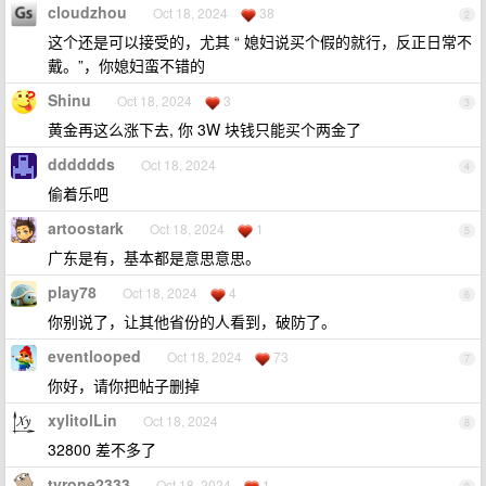
cloudzhou
Oct 18, 2024
38
2
这个还是可以接受的，尤其 “ 媳妇说买个假的就行，反正日常不
戴。”，你媳妇蛮不错的
Shinu
Oct 18, 2024
3
3
黄金再这么涨下去, 你 3W 块钱只能买个两金了
dddddds
Oct 18, 2024
4
偷着乐吧
artoostark
Oct 18, 2024
1
5
广东是有，基本都是意思意思。
play78
Oct 18, 2024
4
6
你别说了，让其他省份的人看到，破防了。
eventlooped
Oct 18, 2024
73
7
你好，请你把帖子删掉
xylitolLin
Oct 18, 2024
8
32800 差不多了
tyrone2333
Oct 18, 2024
1