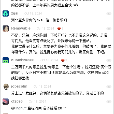
的钱都不够，上半年买的周大福五金快 6W
zgsi
Oct 18, 2024
80
河北至少是你的 5-10 倍，偷着乐吧
Removable
Oct 18, 2024
9
81
不是，兄弟，麻烦你删一下帖好吗？也不是我这么说的，是我一
哥们儿，他看完有点破防了，让我跟你说一下删帖。
我是觉得没什么哈，主要是为我哥们儿着想，他破防了。我是觉
得没什么，真的。就是挺心疼我哥们儿的，反正你删一下吧。
nuomi196500
Oct 18, 2024
3
82
三万两千八的意思就是“你意思一下走个过场”，媳妇还说“买个假
的就行，反正日常不戴”证明就是真心为你考虑，这样的家庭和
媳妇哪里找
jobscolin
Oct 18, 2024
83
算上过年发红包，这俩够其他省兄弟破防的了。真过日子的
cf2096
Oct 18, 2024
84
@
linghutf
坐标河南 我哥结婚 20 个