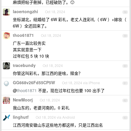
麻煩把帖子刪掉，已經破防了。🙂
laoertongzhi
Oct 18, 2024
58
坐标湖北，结婚给了 6W 彩礼，老丈人连彩礼（ 6W ）+嫁妆（
6W ）全还回来了。
thoo61871
Oct 18, 2024
59
广东一直比较务实
其实就意思一下
过年红包 5 块 10 块
tracebundy
Oct 18, 2024
60
你管这叫彩礼，那江西的是啥，赎金？
GG668v26Fd55CP5W
Oct 18, 2024 via iPhone
61
@
thoo61871
不是，现在过年红包也要 100 出手了
NewMoorj
Oct 18, 2024
62
我山东的，老婆河南的，0 彩礼
linghutf
Oct 18, 2024 via Android
63
江西河南安徽山东这些地方都这样，只是江西出名