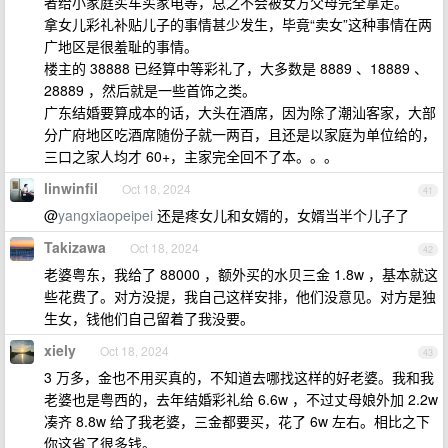
者给小家庭买车买家电等，总之不会被女方父母完全拿走。
拿女儿彩礼补贴儿子的事情甚少发生，毕竟“卖女”这种事情在两
广地区是很羞耻的事情。
楼主的 38888 已经算中等彩礼了，大多数是 8889 、18889 、
28889 ，然后就是一些首饰之类。
广东结婚要算成本的话，大头在酒席，因为除了潮汕客家，大部
分广府地区吃酒席随份子就一两百，且还是以家庭为单位给的，
三口之家人均才 60+，主家完全回不了本。。。
linwinfil
Oct 18, 2024
41
@
yangxiaopeipei
还是疼女儿和女婿的，女婿当半个儿子了
Takizawa
Oct 18, 2024
42
老婆粤东，我给了 88000 ，额外买的水贝三金 1.8w ，基本就这
些花费了。对方没提，我自己这样安排，他们没意见。对方是独
生女，钱他们自己留着了我没要。
xiely
Oct 18, 2024
43
3 万多，金也不用买真的，不知道去哪找这样的好老婆。我和我
老婆也是粤西的，去年结婚彩礼给 6.6w ，不过丈母娘外加 2.2w
凑齐 8.8w 给了我老婆，三金都要买，花了 6w 左右。相比之下
你这省了很多钱。