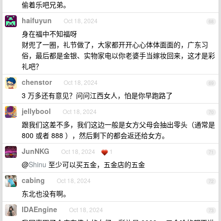
偷着乐吧兄弟。
haifuyun
Oct 18, 2024
68
身在福中不知福呀
财兜了一圈，礼节做了，大家都开开心心体体面面的，广东习
俗，最后都是金银、实物家电以你老婆手当嫁妆回来，这才是彩
礼吧？
chenstor
Oct 18, 2024
69
3 万多还有意见？问问江西女人，怕是你早跑路了
jellybool
Oct 18, 2024
70
跟我们这差不多，我们这边一般是女方父母会抽出零头（通常是
800 或者 888 ），然后剩下的都会返还给女方。
JunNKG
Oct 18, 2024
1
71
@
Shinu
至少可以买五金，五金店的五金
cabing
Oct 18, 2024
72
东北也没有啊。
IDAEngine
Oct 18, 2024
73