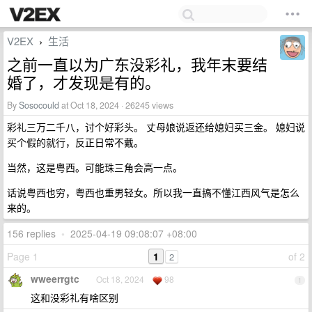
V2EX
生活
›
之前一直以为广东没彩礼，我年末要结
婚了，才发现是有的。
By
Sosocould
at Oct 18, 2024 · 26245 views
彩礼三万二千八，讨个好彩头。 丈母娘说返还给媳妇买三金。 媳妇说
买个假的就行，反正日常不戴。
当然，这是粤西。可能珠三角会高一点。
话说粤西也穷，粤西也重男轻女。所以我一直搞不懂江西风气是怎么
来的。
156 replies
•
2025-04-19 09:08:07 +08:00
Page 1
1
of 2
2
wweerrgtc
Oct 18, 2024
98
1
这和没彩礼有啥区别