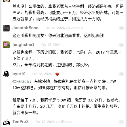
其实没什么规律的，拿我老家东三省举例，经济都是垫底。但是
黑龙江的彩礼最高，可能要小十五万，经济水平的吉林，可能三
五万就够了，而经济稍高的辽宁，则是八万十万的。
JustdoitSoso
Oct 18, 2024 via Android
54
这还叫彩礼啊朋友？你来河北河南看看。这叫见面钱
fengfisher3
Oct 18, 2024
55
这我也来翻一下历史旧账，我老婆，也是广东，2017 年意思一
下给了 3 万。
然后，全部给到我老婆，连她妈的手都没经。
byte10
Oct 18, 2024
1
56
@
kera0a
广东嫁外地，好像彩礼是要给多一点的哈😂，7W -
10w 这样吧 。如果你在广东有房，那估计按正常的来。
我是给了 7.8 ，我同学是 5.8w 把，我哥是 3.8 这样，仅参考。
广东要十几万，20 几万，身价千万以上的把，做生意的那些，
就会出多一些。
TenProX
Oct 18, 2024 via iPhone
57