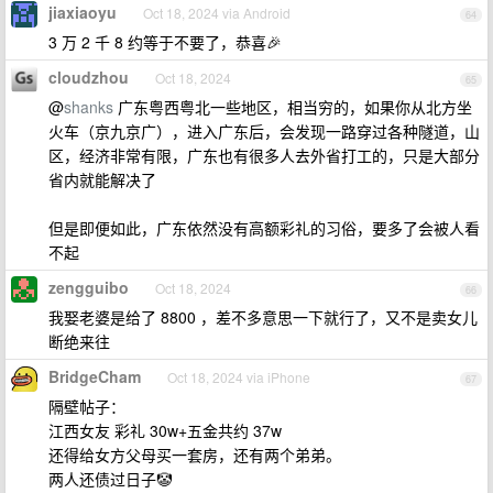
jiaxiaoyu
Oct 18, 2024 via Android
64
3 万 2 千 8 约等于不要了，恭喜🎉
cloudzhou
Oct 18, 2024
65
@
shanks
广东粤西粤北一些地区，相当穷的，如果你从北方坐
火车（京九京广），进入广东后，会发现一路穿过各种隧道，山
区，经济非常有限，广东也有很多人去外省打工的，只是大部分
省内就能解决了
但是即便如此，广东依然没有高额彩礼的习俗，要多了会被人看
不起
zengguibo
Oct 18, 2024
66
我娶老婆是给了 8800 ，差不多意思一下就行了，又不是卖女儿
断绝来往
BridgeCham
Oct 18, 2024 via iPhone
67
隔壁帖子：
江西女友 彩礼 30w+五金共约 37w
还得给女方父母买一套房，还有两个弟弟。
两人还债过日子🤡