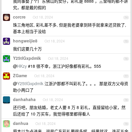
我同事娶了个广东佛山的女仔，彩礼是 8888 ，三金啥的都不讲
究，都是戴的假的
corcre
Oct 18, 2024
74
珠三角地区, 彩礼差不多, 但是我老婆拿到转手就拿来还贷款了,
基本上相当于没给
hongweijie8
Oct 18, 2024
75
我们这要几十万
Y25tIGxpdmlk
Oct 18, 2024
76
@
HKzy
#18 很不幸，浙江沪好像都有彩礼。555
ZGame
Oct 18, 2024
77
@
Y25tIGxpdmlk
江浙沪那都不叫彩礼了。。。 那是双方父母资
助小两口了
danhahaha
Oct 18, 2024
78
还行吧，朋友结婚，老丈人要 8 万 8 彩礼，直接留给小家，然
后还给了 10 万买车，我觉得哪里都得看人
danhua
Oct 18, 2024
79
原本以为点进来，说是广东彩礼要很多呢，结果就这，连买五金