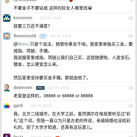
9
不要金子不要钻戒 这样的好女人哪里找😭
knnnnnn
Oct 18, 2024
10
就要三万还不满意？
Sosocould
Oct 18, 2024
OP
11
@
Shinu
只是个说法，她管你拿去干啥。我家里单独买三金，要
戒指、项链、手镯。
我说服家里戒指、项链让我们自己买，这就随便啦，人造宝石、
镀金，怎么便宜怎么来。
然后家里坚持要买金手镯。那就由他了。
dawnven
Oct 18, 2024
PRO
12
老家是这样的，38888 or 68888 or 88888
gpt5
Oct 18, 2024
13
我，北方二线城市，在大学之前，虽然偶尔在电视里听见过"彩
礼"这个词，但我一直以为只是古老的传说，亲戚结婚也没给彩
礼的。到了大学才知道，还真有这玩意儿。
fru1t
Oct 18, 2024
1