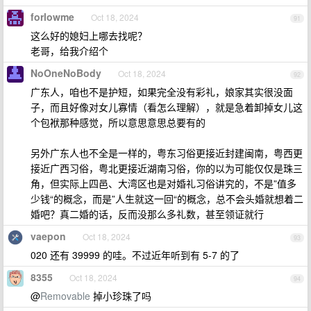
forlowme
Oct 18, 2024
91
这么好的媳妇上哪去找呢？
老哥，给我介绍个
NoOneNoBody
Oct 18, 2024
92
广东人，咱也不是护短，如果完全没有彩礼，娘家其实很没面
子，而且好像对女儿寡情（看怎么理解），就是急着卸掉女儿这
个包袱那种感觉，所以意思意思总要有的
另外广东人也不全是一样的，粤东习俗更接近封建闽南，粤西更
接近广西习俗，粤北更接近湖南习俗，你的以为可能仅仅是珠三
角，但实际上四邑、大湾区也是对婚礼习俗讲究的，不是”值多
少钱“的概念，而是”人生就这一回“的概念，总不会头婚就想着二
婚吧？真二婚的话，反而没那么多礼数，甚至领证就行
vaepon
Oct 18, 2024
93
020 还有 39999 的哇。不过近年听到有 5-7 的了
8355
Oct 18, 2024
94
@
Removable
掉小珍珠了吗