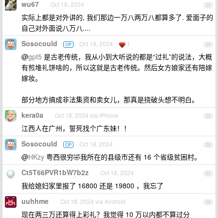
wu67
Oct 18, 2024
23
实际上都是对外讲的, 我们那边一万八两万八都算多了. 爱面子的
自己对外面说八万八....
Sosocould
Oct 18, 2024
1
OP
24
@
gpt5
是古老传统，我从小到大听说的都是“过礼”的说法，大概
有煎堆礼饼啥的，所以这就是古老传统。然后女方娘家还有陪嫁
嫁妆。
部分地方搞成非法集资和卖女儿，那真是挠破头想不明白。
kera0a
Oct 18, 2024 via iPhone
25
江西人在广州，誓死找个广东妹！！
Sosocould
Oct 18, 2024
OP
26
@
HKzy
粤西很穷🤣我所在的县级市还有 16 个省级贫困村。
Ct5T66PVR1bW7b2z
Oct 18, 2024
27
我给媳妇家里报了 16800 还是 19800 ，我忘了
uuhhme
Oct 18, 2024 via Android
28
现在两三万还算得上彩礼？我觉得 10 万以内都不算过分