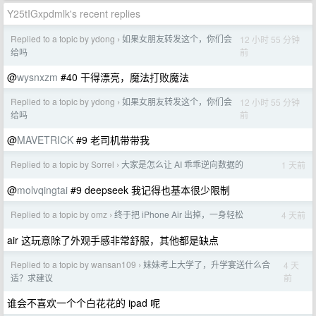
Y25tIGxpdmlk's recent replies
Replied to a topic by ydong
如果女朋友转发这个，你们会
12 小时 55 分钟
›
前
给吗
@
wysnxzm
#40 干得漂亮，魔法打败魔法
Replied to a topic by ydong
如果女朋友转发这个，你们会
12 小时 55 分钟
›
前
给吗
@
MAVETRICK
#9 老司机带带我
Replied to a topic by Sorrel
大家是怎么让 AI 乖乖逆向数据的
1 天前
›
@
molvqingtai
#9 deepseek 我记得也基本很少限制
Replied to a topic by omz
终于把 iPhone Air 出掉，一身轻松
4 天前
›
air 这玩意除了外观手感非常舒服，其他都是缺点
Replied to a topic by wansan109
妹妹考上大学了，升学宴送什么合
4 天
›
前
适？求建议
谁会不喜欢一个个白花花的 ipad 呢