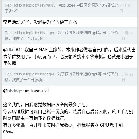
Replied to a topic by revival83
App Store 中国区充值返 10%各位充
7 月 30
›
日
了多少？
常年活动罢了，没必要为了占便宜而充
Replied to a topic by bbdoger
为了获得各种渠道的 gpt 等 AI 订阅价
7 月 29
›
日
格，我做了一个开源项目
@
dko
#11 我自己 NAS 上跑的，本来作者做着自己用的，后来反代出
去给群友用了。小玩玩而已，也没想着搜索引擎来抓。也就是小圈子
里传播
Replied to a topic by bbdoger
为了获得各种渠道的 gpt 等 AI 订阅价
7 月 29
›
日
格，我做了一个开源项目
@
bbdoger
#4 kasou.lol
这个我的，自我感觉数据应该全网最多了吧。
你要店铺数据可以自己抓一份我的，然后自己后台去爬，反正千万别
时刻用爬虫一直跑我的数据就行。
有好多傻逼一直开爬虫实时抓我数据，把我服务器 CPU 都干到
98%。