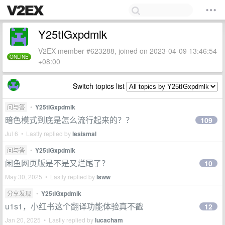
Y25tIGxpdmlk
V2EX member #623288, joined on 2023-04-09 13:46:54
ONLINE
+08:00
Switch topics list
问与答
•
Y25tIGxpdmlk
暗色模式到底是怎么流行起来的？？
109
Jul 6 • Lastly replied by
lesismal
问与答
•
Y25tIGxpdmlk
闲鱼网页版是不是又烂尾了？
10
May 30, 2025 • Lastly replied by
lsww
分享发现
•
Y25tIGxpdmlk
u1s1，小红书这个翻译功能体验真不戳
12
Jan 20, 2025 • Lastly replied by
lucacham