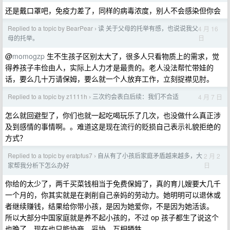
还是戴口罩吧，免疫力差了，同样的病毒浓度，别人不会感染但你会
Replied to a topic by BearPear
读 关于父母的托举有感，也说说我父
4 月 16
›
日
母的托举。
@
momogzp
生不生孩子区别太大了，很多人只看物质上的需求，觉
得养孩子丰俭由人，实际上人力才是最贵的。老人没法帮忙带娃的
话，要么几十万请保姆，要么就一个人放弃工作，立刻捉襟见肘。
Replied to a topic by z1111h
三次约会表白后续：我们不合适
4 月 7 日
›
怎么就回避型了，你们也就一起吃喝玩乐了几次，也没做什么真正涉
及到感情的事情啊。。难道这是现在流行的贬损自己表示礼貌拒绝的
方式？
Replied to a topic by eratpfus7
自从有了小孩后家庭矛盾越来越多，大
2 月 2
›
日
家帮我分析下怎么办好
你给的太少了，两千买菜钱相当于免费保姆了，真的育儿嫂要大几千
一个月的，你其实就是在剥削自己亲妈的劳动力。她明明可以退休或
者继续赚钱，结果给你带小孩，是因为她爱你，不是因为她活该。
所以大部分中国家庭就是养不起小孩的，不过 op 孩子都生了说这个
也晚了，现在也只能协商，妥协，互相牺牲