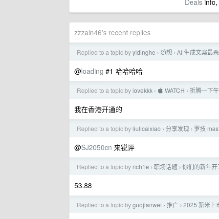
Deals
info,
zzzain46's recent replies
Replied to a topic by
yidinghe
随想
AI 生成文案最
›
›
@
loading
#1 哈哈哈哈
Replied to a topic by
iovekkk
 WATCH
折腾一下午
›
›
我在香港开通的
Replied to a topic by
liulicaixiao
分享发现
罗技 mast
›
›
@
SJ2050cn
来锐评
Replied to a topic by
rich1e
职场话题
你们的新年开
›
›
53.88
Replied to a topic by
guojianwei
推广
2025 新
›
›