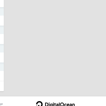
7
5
5
5
ge