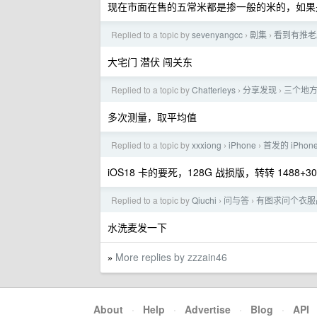
现在市面在售的五常米都是掺一般的米的，如果
Replied to a topic by
sevenyangcc
剧集
看到有推老
›
›
大宅门 潜伏 闯关东
Replied to a topic by
Chatterleys
分享发现
三个地
›
›
多次测量，取平均值
Replied to a topic by
xxxiong
iPhone
首发的 iPho
›
›
iOS18 卡的要死，128G 战损版，转转 1488+
Replied to a topic by
Qiuchi
问与答
有图求问个衣服
›
›
水洗麦发一下
More replies by zzzain46
»
About
·
Help
·
Advertise
·
Blog
·
API