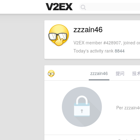
zzzain46
V2EX member #428907, joined on
Today's activity rank
8844
zzzain46
提问
技
Per zzzain46