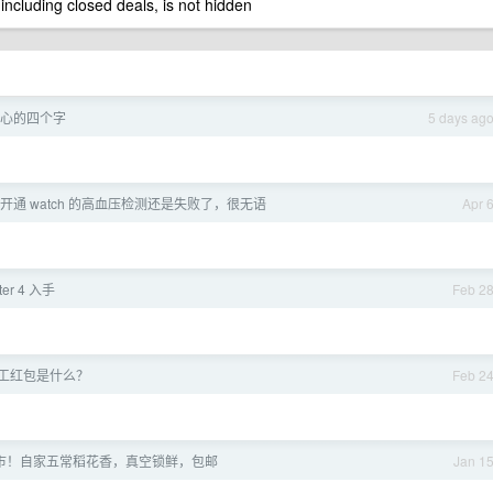
 including closed deals, is not hidden
恶心的四个字
5 days ag
开通 watch 的高血压检测还是失败了，很无语
Apr 
er 4 入手
Feb 2
工红包是什么？
Feb 2
米上市！自家五常稻花香，真空锁鲜，包邮
Jan 1