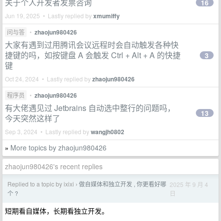
关于个人开发者发票咨询
16
Jun 19, 2025 • Lastly replied by
xmumiffy
问与答
•
zhaojun980426
大家有遇到过用腾讯会议远程时会自动触发各种快
捷键的吗，如按键盘 A 会触发 Ctrl + Alt + A 的快捷
3
键
Oct 24, 2024 • Lastly replied by
zhaojun980426
程序员
•
zhaojun980426
有大佬遇见过 Jetbrains 自动选中整行的问题吗，
13
今天突然这样了
Sep 3, 2024 • Lastly replied by
wangjh0802
More topics by zhaojun980426
»
zhaojun980426's recent replies
Replied to a topic by ixixi
做自媒体和独立开发 , 你更看好哪
2025 年 9 月 4
›
日
个 ?
短期看自媒体，长期看独立开发。