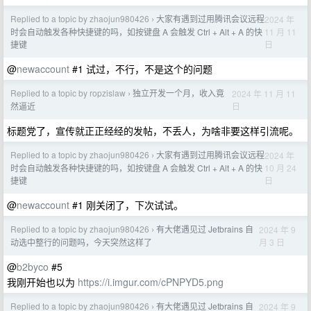
Replied to a topic by zhaojun980426
大家有遇到过用腾讯会议远程
2024 年
›
11 月 11
时会自动触发各种快捷键的吗，如按键盘 A 会触发 Ctrl + Alt + A 的快
日
捷键
@
newaccount
#1 试过，不行，不是这个的问题
Replied to a topic by ropzislaw
独立开发一个月，收入竟
2024 年 11 月 11
›
日
然逼近
标题党了，宣传就正正经经的发帖，不丢人，为啥非要这样引流呢。
Replied to a topic by zhaojun980426
大家有遇到过用腾讯会议远程
2024 年
›
10 月 24
时会自动触发各种快捷键的吗，如按键盘 A 会触发 Ctrl + Alt + A 的快
日
捷键
@
newaccount
#1 刚关闭了，下次试试。
Replied to a topic by zhaojun980426
有大佬遇见过 Jetbrains 自
2024 年 9
›
月 3 日
动选中整行的问题吗，今天突然这样了
@
b2byco
#5
我刚开始也以为
https://i.imgur.com/cPNPYD5.png
Replied to a topic by zhaojun980426
有大佬遇见过 Jetbrains 自
2024 年 9
›