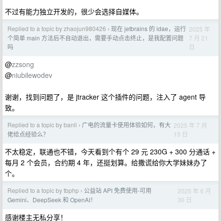
不过有能力独立开发的，很少会选择自媒体。
Replied to a topic by zhaojun980426
现在 jetbrains 的 idae，运行
2025 年
›
7 月 21
个简单 main 方法后不自动退出，需要手动点击终止，是我配置问题
日
吗
@
zzsong
@
niubilewodev
谢谢，找到问题了，是 jtracker 这个插件的问题，注入了 agent 导
致。
Replied to a topic by banli
广电的流量卡使用体验如何，有大
2025 年 7 月
›
15 日
佬给点经验么？
不太稳定，联通也不错，今天看到个有个 29 元 230G + 300 分通话 +
每月 2 个会员，合约期 4 年，还挺划算。给撒谎给你大学妹妹办了
个。
Replied to a topic by tbphp
公益站 API 免费使用-可用
2025 年 6 月
›
30 日
Gemini、DeepSeek 和 OpenAI！
感谢楼主无私分享！