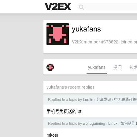
yukafans
V2EX member #678822, joined on
yukafans
提问
技
yukafans's recent replies
Replied to a topic by
Lentin
分享发现
中国联通可免费
›
›
手机号免费送的 2t
Replied to a topic by
wojiugaiming
Linux
如何制作 Lin
›
›
mkosi