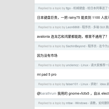
Replied to a topic by
ttgo
机械键盘
给日本同事送了
›
›
日本键盘巨贵，一把 rainy75 能卖到 1100 人民
Replied to a topic by
Leon6868
程序员
多端 GUI
›
›
avalonia 连龙芯和鸿蒙都能跑，哪里不通用了？
Replied to a topic by
SachinBeyond
程序员
迄今为止
›
›
因为没有市场
Replied to a topic by
unclemcz
Linux
请大家推荐一款可
›
›
mi pad 5 pro
Replied to a topic by
falser101
Linux
求助！ idea 
›
›
@
barathrum
我用的 gnome+fcitx5 ，自从 ele
Replied to a topic by
mfsw
Windows
请教，如何删除
›
›