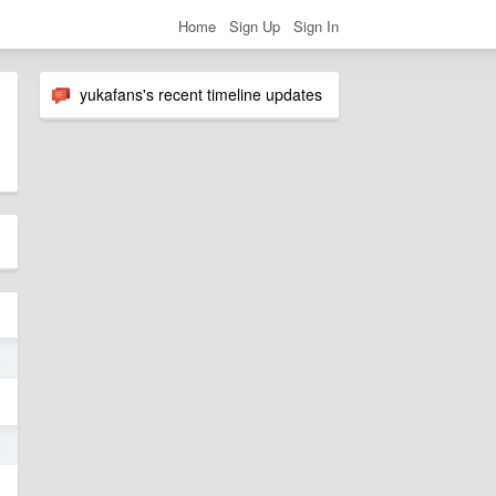
Home
Sign Up
Sign In
yukafans's recent timeline updates
5
5