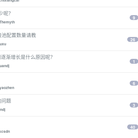
chixiangcai
出多少呢？
9
Themyth
连接池配置数量请教
26
iuxu
 内存占用逐渐增长是什么原因呢？
1
uandj
6
iyaozhen
到的问题
3
ndj
40
kcsdn