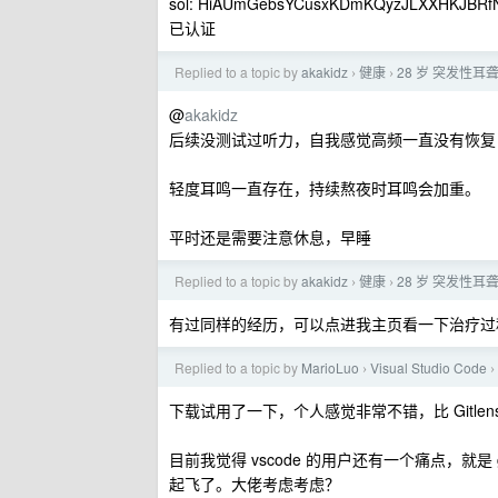
sol: HiAUmGebsYCusxKDmKQyzJLXXHKJBR
已认证
Replied to a topic by
akakidz
健康
28 岁 突发性
›
›
@
akakidz
后续没测试过听力，自我感觉高频一直没有恢复
轻度耳鸣一直存在，持续熬夜时耳鸣会加重。
平时还是需要注意休息，早睡
Replied to a topic by
akakidz
健康
28 岁 突发性
›
›
有过同样的经历，可以点进我主页看一下治疗过
Replied to a topic by
MarioLuo
Visual Studio Code
›
›
下载试用了一下，个人感觉非常不错，比 Gitlens
目前我觉得 vscode 的用户还有一个痛点，就是 g
起飞了。大佬考虑考虑？