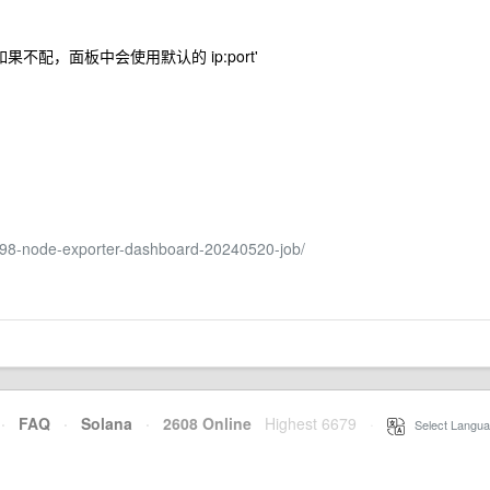
，如果不配，面板中会使用默认的 ip:port'
098-node-exporter-dashboard-20240520-job/
·
FAQ
·
Solana
·
2608 Online
Highest 6679
·
Select Langua