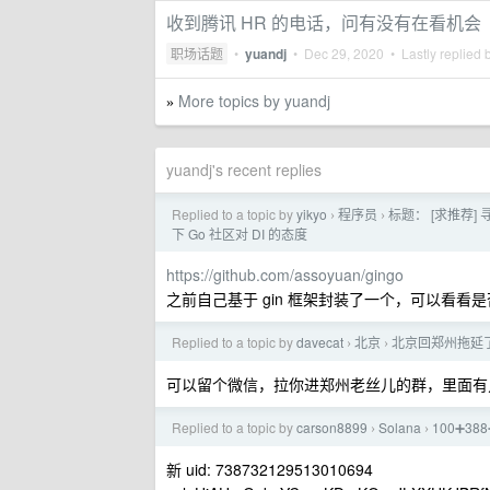
收到腾讯 HR 的电话，问有没有在看机会
职场话题
•
yuandj
•
Dec 29, 2020
• Lastly replied 
More topics by yuandj
»
yuandj's recent replies
Replied to a topic by
yikyo
程序员
标题： [求推荐] 
›
›
下 Go 社区对 DI 的态度
https://github.com/assoyuan/gingo
之前自己基于 gin 框架封装了一个，可以看看
Replied to a topic by
davecat
北京
北京回郑州拖延
›
›
可以留个微信，拉你进郑州老丝儿的群，里面有
Replied to a topic by
carson8899
Solana
100➕3
›
›
新 uid: 738732129513010694