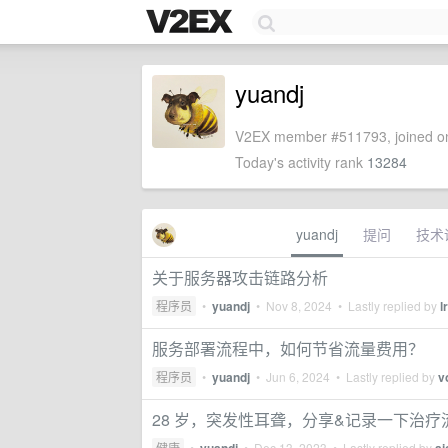
yuandj
V2EX member #511793, joined on
Today's activity rank
13284
yuandj
提问
技术
关于服务器攻击链路分析
程序员
•
yuandj
•
Nov 8, 2024
• Lastly replied by
l
服务部署流程中，如何节省流量费用？
程序员
•
yuandj
•
Jun 6, 2024
• Lastly replied by
v
28 岁，突发性耳聋，分享&记录一下治
健康
•
•
Dec 13, 2023
• Lastly replied by