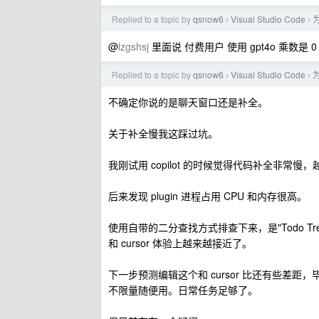
Replied to a topic by
qsnow6
Visual Studio Code
为
›
›
@
lzgshsj
里面说 付费用户 使用 gpt4o 乘数是
Replied to a topic by
qsnow6
Visual Studio Code
为
›
›
不确定你说的是聊天窗口还是补全。
关于补全慢我这踩过坑。
我刚试用 copilot 的时候觉得代码补全非常慢
后来发现 plugin 进程占用 CPU 和内存很高。
使用自带的二分查找方式排查下来，是"Todo 
和 cursor 体验上越来越接近了。
下一步预测编辑这个和 cursor 比还有些差距，毕竟
不限量随便用。日常任务足够了。