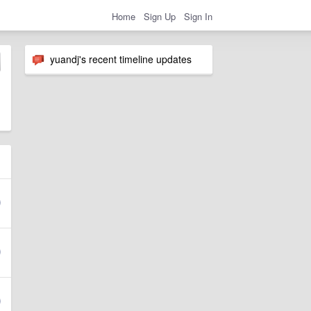
Home
Sign Up
Sign In
yuandj's recent timeline updates