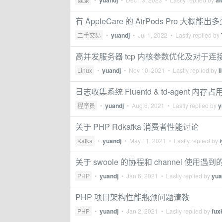
yuandj
ai
有 AppleCare 的 AirPods Pro 大概能
二手交易
•
yuandj
•
Jul 1, 2022
• Lastly replied by
高并发服务器 tcp 内核参数优化及对于
Linux
•
yuandj
•
Nov 10, 2021
• Lastly replied by
l
日志收集系统 Fluentd & td-agent
程序员
•
yuandj
•
Aug 6, 2021
• Lastly replied by
y
关于 PHP Rdkafka 消费者性能讨论
Kafka
•
yuandj
•
May 11, 2021
• Lastly replied by
关于 swoole 的协程和 channel 使用遇
PHP
•
yuandj
•
Jan 6, 2021
• Lastly replied by
yua
PHP 项目架构性能瓶颈问题请教
PHP
•
yuandj
•
Jan 2, 2021
• Lastly replied by
fux