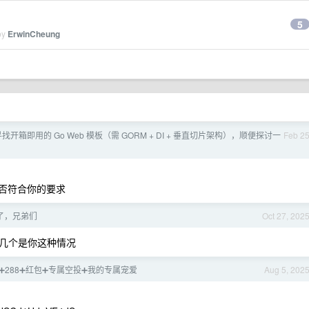
5
by
ErwinCheung
寻找开箱即用的 Go Web 模板（需 GORM + DI + 垂直切片架构），顺便探讨一
Feb 2
是否符合你的要求
了，兄弟们
Oct 27, 202
几个是你这种情况
88➕288➕红包➕专属空投➕我的专属宠爱
Aug 5, 202