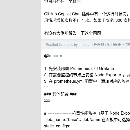
但目前存在一个疑问
GitHub Copilot Chat 插件中有一个
用情况增长次数不止 1 次。如果 Pro 的 30
有没有大佬能解答一下这个问题
Replied to a topic by
imherer
程序员
如何采集（监控
›
›
@
imherer
1. 先安装部署 Prometheus 和 Grafana
2. 在需要监控的节点上安装 Node Exporter 
3. 在 prometheus.yml 配置中，添加对应
```
### 其他配置 ###
xxx
# ========== 机器性能监控（基于 Node Expor
- job_name: 'base' # JobName 在面板
static_configs: