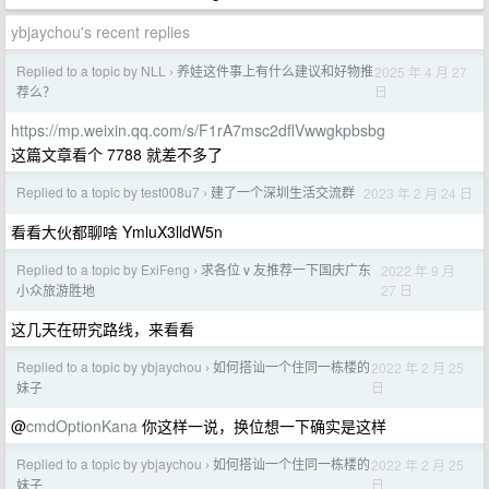
ybjaychou's recent replies
Replied to a topic by NLL
养娃这件事上有什么建议和好物推
2025 年 4 月 27
›
日
荐么？
https://mp.weixin.qq.com/s/F1rA7msc2dflVwwgkpbsbg
这篇文章看个 7788 就差不多了
Replied to a topic by test008u7
建了一个深圳生活交流群
2023 年 2 月 24 日
›
看看大伙都聊啥 YmluX3lldW5n
Replied to a topic by ExiFeng
求各位 v 友推荐一下国庆广东
2022 年 9 月
›
27 日
小众旅游胜地
这几天在研究路线，来看看
Replied to a topic by ybjaychou
如何搭讪一个住同一栋楼的
2022 年 2 月 25
›
日
妹子
@
cmdOptionKana
你这样一说，换位想一下确实是这样
Replied to a topic by ybjaychou
如何搭讪一个住同一栋楼的
2022 年 2 月 25
›
日
妹子