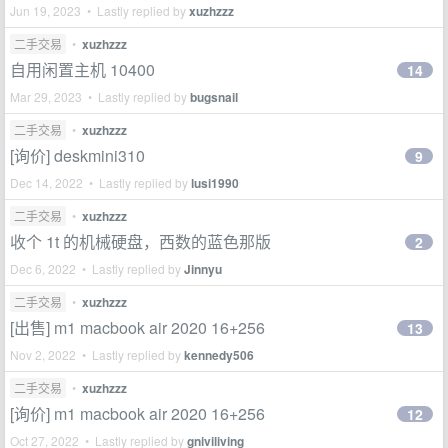
Jun 19, 2023 • Lastly replied by
xuzhzzz
二手交易
•
xuzhzzz
自用闲置主机 10400
14
Mar 29, 2023 • Lastly replied by
bugsnail
二手交易
•
xuzhzzz
[询价] deskmini310
9
Dec 14, 2022 • Lastly replied by
lusi1990
二手交易
•
xuzhzzz
收个 1t 的机械硬盘，西数的蓝色那版
2
Dec 6, 2022 • Lastly replied by
Jinnyu
二手交易
•
xuzhzzz
[出售] m1 macbook air 2020 16+256
13
Nov 2, 2022 • Lastly replied by
kennedy506
二手交易
•
xuzhzzz
[询价] m1 macbook air 2020 16+256
12
Oct 27, 2022 • Lastly replied by
gniviliving