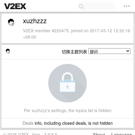
xuzhzzz
V2EX member #220475, joined on 2017-03-12 12:32:16
+08:00
切换主题列表
Per xuzhzzz's settings, the topics list is hidden
Deals
info, including closed deals, is not hidden
© 2026 V2EX · 6ms · 3.9.8.5
About
·
Language