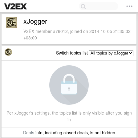
xJogger
V2EX member #76012, joined on 2014-10-05 21:35:32
+08:00
Switch topics list
Per xJogger's settings, the topics list is only visible after you sign
in
Deals
info, including closed deals, is not hidden