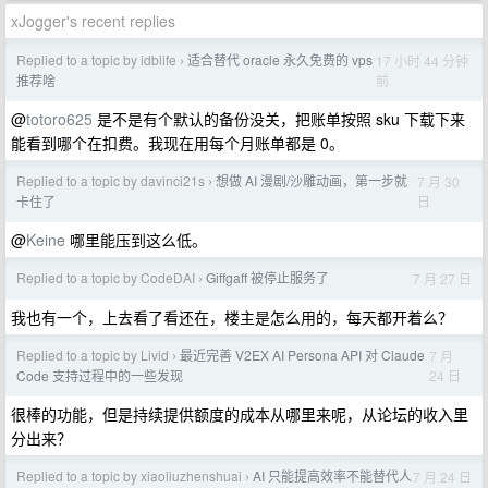
xJogger's recent replies
Replied to a topic by idblife
适合替代 oracle 永久免费的 vps
17 小时 44 分钟
›
前
推荐啥
@
totoro625
是不是有个默认的备份没关，把账单按照 sku 下载下来
能看到哪个在扣费。我现在用每个月账单都是 0。
Replied to a topic by davinci21s
想做 AI 漫剧/沙雕动画，第一步就
7 月 30
›
日
卡住了
@
Keine
哪里能压到这么低。
Replied to a topic by CodeDAI
Giffgaff 被停止服务了
7 月 27 日
›
我也有一个，上去看了看还在，楼主是怎么用的，每天都开着么？
Replied to a topic by Livid
最近完善 V2EX AI Persona API 对 Claude
7 月
›
24 日
Code 支持过程中的一些发现
很棒的功能，但是持续提供额度的成本从哪里来呢，从论坛的收入里
分出来？
Replied to a topic by xiaoliuzhenshuai
AI 只能提高效率不能替代人
7 月 24 日
›