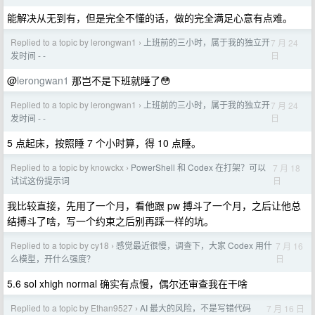
能解决从无到有，但是完全不懂的话，做的完全满足心意有点难。
Replied to a topic by lerongwan1
上班前的三小时，属于我的独立开
7 月 24
›
日
发时间 - -
@
lerongwan1
那岂不是下班就睡了😳
Replied to a topic by lerongwan1
上班前的三小时，属于我的独立开
7 月 24
›
日
发时间 - -
5 点起床，按照睡 7 个小时算，得 10 点睡。
Replied to a topic by knowckx
PowerShell 和 Codex 在打架？可以
7 月 18
›
日
试试这份提示词
我比较直接，先用了一个月，看他跟 pw 搏斗了一个月，之后让他总
结搏斗了啥，写一个约束之后别再踩一样的坑。
Replied to a topic by cy18
感觉最近很慢，调查下，大家 Codex 用什
7 月 16
›
日
么模型，开什么强度？
5.6 sol xhigh normal 确实有点慢，偶尔还审查我在干啥
Replied to a topic by Ethan9527
AI 最大的风险，不是写错代码
7 月 16 日
›