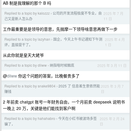
AB 制是我理解的那个 B 吗
Replied to a topic by kalozzz
公司的开发流程极度不专业，自
2025 年 7 月
›
11 日
己又是新人怎么办
工作最重要是是领导的意思，先揣摩一下领导啥意思再做下一步
Replied to a topic by lazyhan
国企，今天上午书记通知下午测
2025 年 4 月
›
1 日
评，直接提干了。
从此你就是皇天大姥爷
Replied to a topic by diiww
纳指啥时候触底
2025 年 3 月 11 日
›
@
diiww
你这个问题的答案，比晚餐贵多了
Replied to a topic by snake9804
2025 了 信息差生意依然能
2025 年 3 月 7
›
日
赚钱
2 年前卖 chatgpt 账号一年财务自由，一个月前卖 deepseek 说明书
一晚上 20 万，关键是他们能找到客户啊
Replied to a topic by hahahabro
今天在小红书被波场多签
2025 年 2 月 24
›
日
骗了，