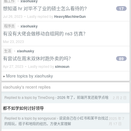
酷工作
•
xiaohusky
想知道 hr 对毕不了业的硕士怎么看待的?
17
Jul 26, 2023 • Lastly replied by
HeavyMachineGun
程序员
•
xiaohusky
有没有大佬会做移动自组网的 ns3 仿真？
Mar 23, 2023
生活
•
xiaohusky
有尝试在周末双休时跑外卖的吗？
89
Apr 27, 2023 • Lastly replied by
simosun
More topics by xiaohusky
»
xiaohusky's recent replies
Replied to a topic by TimeDong
2026 年了，前端开发还能学点啥
2 月 2 日
›
都不如学如何讨好领导
Replied to a topic by songyoucai
说说自己在小红书和某平台找过
2025 年 7
›
月 17 日
的陪玩，搭子和地陪的经历。方便大家理解