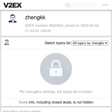
zhengkk
V2EX member #622504, joined on 2023-04-04
21:30:03 +08:00
Switch topics list
Per zhengkk's settings, the topics list is hidden
Deals
info, including closed deals, is not hidden
zhengkk's recent replies