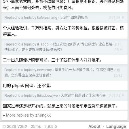
少小离家老大回，乡音不改鬓毛衰；儿童相见不相识，笑问客从何处
来；人面不知何处去，桃花依旧笑春风。
Replied to a topic by kafeisemang
记过年回家的相亲
2 月 26 日
›
个人经验教训，千万别相亲，男方处于弱势地位，很容易被打击，还
得罪人。
Replied to a topic by iHaooo
[职业求助] 29 岁 AI 专业硕士毕业在基层
2 月
›
26 日
快抑郁了，要不要裸辞去读博/进高校？
二十出头随便折腾都可以，三十了就在体制内好好混吧。
Replied to a topic by newarray
苹果手机一大堆孩子照片，存储空间已
2 月
›
25 日
满，怎么导出去保存比较合适？
用的 pikpak 网盘，还不错。
Replied to a topic by thiiadoewjwe
大家过年都遇到了什么糟心事
2 月 24 日
›
回家过年还是挺开心的，就是上来的时候堵车走应急车道被逮了。
More replies by zhengkk
»
© 2026 V2EX · 25ms · 3.9.8.5
About
·
Language