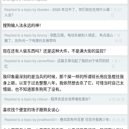
Replied to a topic by libasten
2026 年过半了，你们现在在用什么输
7 月 27
›
日
入法？
搜狗输入法永远的神！
Replied to a topic by aincvy
钥匙忘拔，电动车被别人骑走， 有点成心
7 月
›
12 日
魔了，另外问一下有摩托车推荐吗
现在还有人偷东西吗？还是这种大件，不是满大街的监控？
Replied to a topic by carverReal
这篇文章勾起了我的对于体罚的回
7 月 7
›
日
忆
我印象最深刻的是当兵的时候，那个屎一样的所谓班长用应急棍往我
身上砸，以至于过去整整八年，我依然想去杀了它，可惜当时自己太
懦弱，也不知道那条狗死了没有。
Replied to a topic by Ulduar
程序员适合培养哪些爱好？
6 月 26 日
›
喜欢找个便宜的场子跟熟女谈心
Replied to a topic by jonathan001
春风若有怜花意 可否许我再少年
5 月 23 日
›