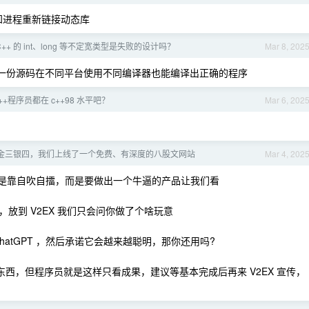
通知进程重新链接动态库
++ 的 int、long 等不定宽类型是失败的设计吗？
Mar 8, 202
，可以一份源码在不同平台使用不同编译器也能编译出正确的程序
++程序员都在 c++98 水平吧？
Mar 6, 202
💯 金三银四，我们上线了一个免费、有深度的八股文网站
Mar 4, 202
你牛不牛不是靠自吹自擂，而是要做出一个牛逼的产品让我们看
放到 V2EX 我们只会问你做了个啥玩意
 ChatGPT ，然后承诺它会越来越聪明，那你还用吗?
东西，但程序员就是这样只看成果，建议等基本完成后再来 V2EX 宣传，