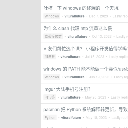
吐槽一下 windows 的终端的一个天坑
Windows
•
vituralfuture
•
Dec 7, 2023
• Lastly rep
为什么 clash 代理 http 流量这么慢
宽带症候群
•
vituralfuture
•
Oct 13, 2023
• Lastly r
V 友们帮忙选个课? | 小程序开发值得学吗
问与答
•
vituralfuture
•
Jul 15, 2023
• Lastly repli
windows 的 PATH 能不能做一个类似/u
Windows
•
vituralfuture
•
Jun 19, 2023
• Lastly re
imgur 大陆手机号注册？
问与答
•
vituralfuture
•
May 26, 2023
• Lastly repl
pacman 把 Python 系统解释器更新
Python
•
vituralfuture
•
May 18, 2023
• Lastly repl