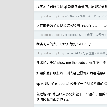
我实习的时候见过 qt 都能热重载的，原理是
Replied to a topic by
w568w
程序员
现在来看， C/C
›
›
这样做是为了实现通过宏检测 feature 后
Replied to a topic by
slideclick
C++
市面上大部分 c
›
›
我实习去的大厂已经升级到 C++20 了
Replied to a topic by
moment082
分享创造
💯💯
›
›
技术的思维是 show me the code ，
如果你发在朋友圈，别人会觉得你好厉害催更新，
op 想想，如果 openai 公开了一个胡说八道的
我理解 op 付出那么多努力做了一个很有价值的
到时候我们都给你 star