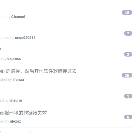
48
lied by
Chancel
7
eplied by
unco020511
？
2
ed by
express
sr/bin 的路径，然后其他软件软链接过去
26
plied by
jifengg
1
ied by
linauror
，导致虚拟环境的软链接失效
8
ied by
alexsz