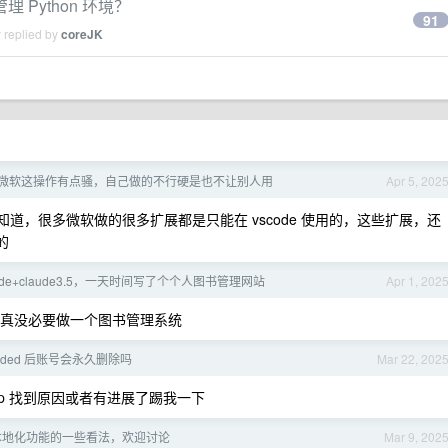
理 Python 环境？
91
 replied by
coreJK
微软这操作有点骚，自己做的不行硬是也不让别人用
Apr 5, 202
就知道，很多微软做的很多扩展都是只能在 vscode 使用的，这些扩展，还
的
ode+claude3.5，一天时间写了个个人图书管理网站
Apr 1, 202
定吧，真没必要做一个图书管理系统
spended 后账号会永久删除吗
Mar 22, 202
，op 找到原因或者有进展了踢我一下
i3 本地化功能的一些看法，欢迎讨论
Mar 9, 202