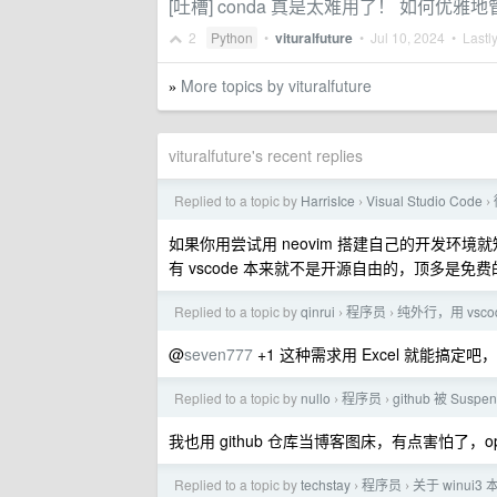
[吐槽] conda 真是太难用了！ 如何优雅地管
2
Python
•
vituralfuture
•
Jul 10, 2024
• Lastly
More topics by vituralfuture
»
vituralfuture's recent replies
Replied to a topic by
HarrisIce
Visual Studio Code
›
›
如果你用尝试用 neovim 搭建自己的开发环境
有 vscode 本来就不是开源自由的，顶多是免费
Replied to a topic by
qinrui
程序员
纯外行，用 vsc
›
›
@
seven777
+1 这种需求用 Excel 就能搞
Replied to a topic by
nullo
程序员
github 被 Su
›
›
我也用 github 仓库当博客图床，有点害怕了
Replied to a topic by
techstay
程序员
关于 winu
›
›