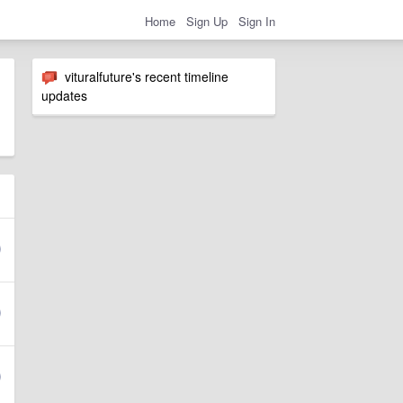
Home
Sign Up
Sign In
vituralfuture's recent timeline
updates