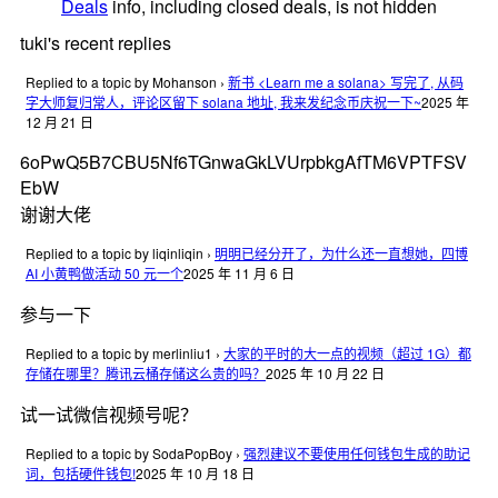
Deals
info, including closed deals, is not hidden
tuki's recent replies
Replied to a topic by Mohanson
›
新书 <Learn me a solana> 写完了, 从码
字大师复归常人，评论区留下 solana 地址, 我来发纪念币庆祝一下~
2025 年
12 月 21 日
6oPwQ5B7CBU5Nf6TGnwaGkLVUrpbkgAfTM6VPTFSV
EbW
谢谢大佬
Replied to a topic by liqinliqin
›
明明已经分开了，为什么还一直想她，四博
AI 小黄鸭做活动 50 元一个
2025 年 11 月 6 日
参与一下
Replied to a topic by merlinliu1
›
大家的平时的大一点的视频（超过 1G）都
存储在哪里？腾讯云桶存储这么贵的吗？
2025 年 10 月 22 日
试一试微信视频号呢？
Replied to a topic by SodaPopBoy
›
强烈建议不要使用任何钱包生成的助记
词，包括硬件钱包!
2025 年 10 月 18 日