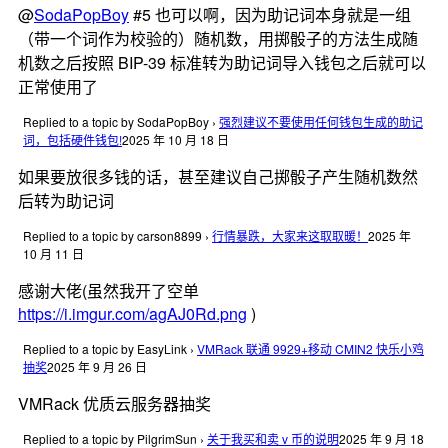
@
SodaPopBoy
#5 也可以啊，因为助记词本身就是一组
（带一个词作为校验的）随机数，用掷骰子的方法生成随
机数之后按照 BIP-39 标准转为助记词导入钱包之后就可以
正常使用了
Replied to a topic by SodaPopBoy
›
强烈建议不要使用任何钱包生成的助记
词，包括硬件钱包!
2025 年 10 月 18 日
如果要放很多钱的话，甚至建议自己掷骰子产生随机数然
后转为助记词
Replied to a topic by carson8899
›
行情暴跌，大家来这取取暖！
2025 年
10 月 11 日
感谢大佬(虽然我开了空单
https://i.imgur.com/agAJ0Rd.png
)
Replied to a topic by EasyLink
›
VMRack 联通 9929+移动 CMIN2 快乐小鸡
抽奖
2025 年 9 月 26 日
VMRack 优质云服务器抽奖
Replied to a topic by PilgrimSun
›
关于我买和卖 v 币的说明
2025 年 9 月 18