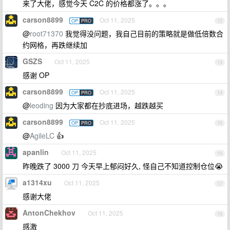
来了大佬，感觉今天 C2C 的价格都涨了。。。
carson8899
Oct 11, 2025
OP
PRO
12
@
root71370
我觉得没问题，我自己目前的策略就是做低倍数合
约网格，再跌继续加
GSZS
Oct 11, 2025
13
感谢 OP
carson8899
Oct 11, 2025
OP
PRO
14
@
leoding
因为大家都在抄底进场，越跌越买
carson8899
Oct 11, 2025
OP
PRO
15
@
AgileLC
👍
apanlin
Oct 11, 2025
16
昨晚跌了 3000 刀 今天早上郁闷好久, 怪自己不知道控制仓位😭
a1314xu
Oct 11, 2025
17
感谢大佬
AntonChekhov
Oct 11, 2025
18
感激