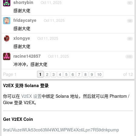
shortybin
Oct 11, 2025
97
感谢大佬
fridaycatye
Oct 11, 2025
98
感谢大佬
xlongye
Oct 11, 2025
99
感谢大佬
racine142857
Oct 11, 2025
100
冲冲冲，感谢大佬
Page 1
1
of 12
2
3
4
5
6
7
8
9
10
V2EX 支持 Solana 登录
你可以在
V2EX 设置
中绑定 Solana 地址，然后就可以用 Phantom /
Glow 登录 V2EX。
Get V2EX Coin
9raUVuzeWUk53co63M4WXLWPWE4Xc6Lpn7RS9dnkpump