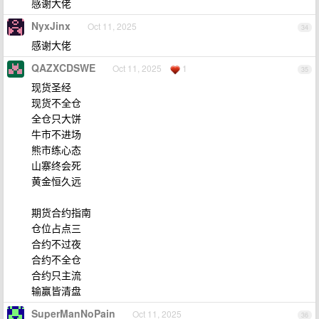
感谢大佬
NyxJinx
Oct 11, 2025
34
感谢大佬
QAZXCDSWE
Oct 11, 2025
1
35
现货圣经
现货不全仓
全仓只大饼
牛市不进场
熊市练心态
山寨终会死
黄金恒久远
期货合约指南
仓位占点三
合约不过夜
合约不全仓
合约只主流
输赢皆清盘
SuperManNoPain
Oct 11, 2025
36