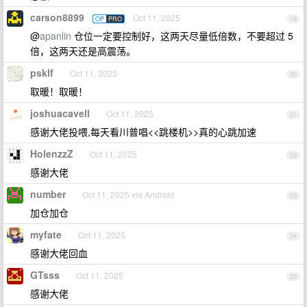
carson8899
Oct 11, 2025
OP
PRO
19
@
apanlin
仓位一定要控制好，这两天尽量低倍数，不要超过 5
倍，这两天还是高震荡。
psklf
Oct 11, 2025
20
取暖！取暖！
joshuacavell
Oct 11, 2025
21
感谢大佬投喂,每天看川普唱<<跳楼机>>真的心跳加速
HolenzzZ
Oct 11, 2025
22
感谢大佬
number
Oct 11, 2025 via Android
23
加仓加仓
myfate
Oct 11, 2025
24
感谢大佬回血
GTsss
Oct 11, 2025
25
感谢大佬