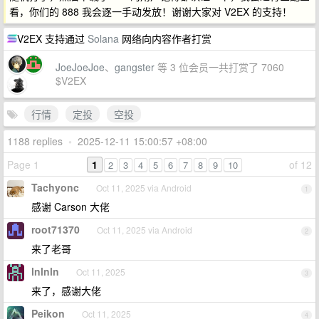
看，你们的 888 我会逐一手动发放！谢谢大家对 V2EX 的支持！
V2EX 支持通过
Solana
网络向内容作者打赏
JoeJoeJoe
、
gangster
等 3 位会员一共打赏了 7060
$V2EX
行情
定投
空投
1188 replies
•
2025-12-11 15:00:57 +08:00
Page 1
1
of 12
2
3
4
5
6
7
8
9
10
Tachyonc
Oct 11, 2025 via Android
1
感谢 Carson 大佬
root71370
Oct 11, 2025 via Android
2
来了老哥
lnlnln
Oct 11, 2025
3
来了，感谢大佬
Peikon
Oct 11, 2025
4