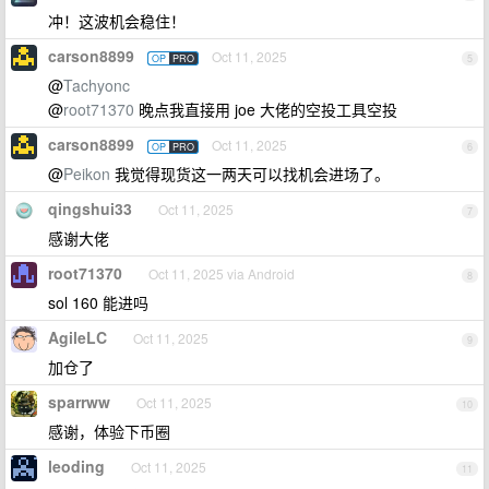
冲！这波机会稳住！
carson8899
Oct 11, 2025
OP
PRO
5
@
Tachyonc
@
root71370
晚点我直接用 joe 大佬的空投工具空投
carson8899
Oct 11, 2025
OP
PRO
6
@
Peikon
我觉得现货这一两天可以找机会进场了。
qingshui33
Oct 11, 2025
7
感谢大佬
root71370
Oct 11, 2025 via Android
8
sol 160 能进吗
AgileLC
Oct 11, 2025
9
加仓了
sparrww
Oct 11, 2025
10
感谢，体验下币圈
leoding
Oct 11, 2025
11