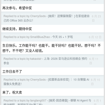
再次参与，希望中奖
Replied to a topic by CherryGods
[抽奖！送懒猫微服！] 在家组建自
6 月 23
›
日
己的 Office 365 云办公！
继续支持，期待中奖
Replied to a topic by SmallBlueZhao
今天 35 + 1 岁啦
6 月 12 日
›
生日快乐。工作能干吗？也能干。能干好吗？也能干好。想干吗？不
想干。不干吧？又没人给钱。
Replied to a topic by kakaxisir
上海- 2026 亚马逊云科技峰会 预约
6 月 11
›
日
参会
工作日去不了
Replied to a topic by CherryGods
[招募新品体验官] ｜ 10 台懒猫 AI
6 月 10
›
日
摄像头免费送！
来了，祝大卖
Replied to a topic by tangtang007
[抽奖-固态硬盘] --聊聊 AI Agent 与
6 月 1
›
日
移动编程，附福利互动!(第二轮)