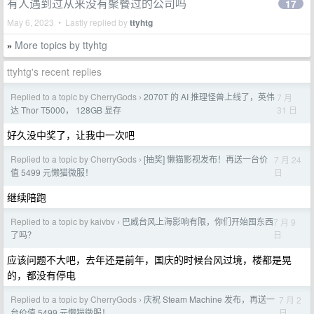
有人遇到过从来没有聚餐过的公司吗
17
May 6, 2023 • Lastly replied by
ttyhtg
More topics by ttyhtg
»
ttyhtg's recent replies
Replied to a topic by CherryGods
2070T 的 AI 推理怪兽上线了，英伟
7 月
›
31 日
达 Thor T5000， 128GB 显存
好久没中奖了，让我中一次吧
Replied to a topic by CherryGods
[抽奖] 懒猫影视发布！再送一台价
7 月 24
›
日
值 5499 元懒猫微服！
继续陪跑
Replied to a topic by kaivbv
巴威台风上海影响有限，你们开始囤东西
7 月 9
›
日
了吗？
应该问题不大吧，去年还是前年，国庆的时候台风过境，楼都是晃
的，都没有停电
Replied to a topic by CherryGods
庆祝 Steam Machine 发布，再送一
7 月 2
›
日
台价值 5499 元懒猫微服！