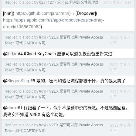
Replied to a topic by 6234127
求 mac 好用的文件管理器
2022 年 8 月 6 日
›
[nnn](
https://github.com/jarun/nnn
) + [Dropover](
https://apps.apple.com/us/app/dropover-easier-drag-
drop/id1355679052
)
Replied to a topic by troyl
V2EX 是否可以用 Private Access
2022 年 6 月
›
9 日
Token 取代 CAPTCHA 呢
@
jhdxr
#4 iCloud KeyChain 应该可以避免换设备重新来过
Replied to a topic by troyl
V2EX 是否可以用 Private Access
2022 年 6 月
›
9 日
Token 取代 CAPTCHA 呢
@
SingeeKing
#5 是的，密码和验证流程都被干掉，真的是太爽了
Replied to a topic by troyl
V2EX 是否可以用 Private Access
2022 年 6 月
›
9 日
Token 取代 CAPTCHA 呢
@
docx
#1 仔细看了一下，似乎不是题中说的概念。不过感谢回复，
我确实不知道 V2EX 有这个功能。
Replied to a topic by troyl
V2EX 是否可以用 Private Access
2022 年 6 月
›
9 日
Token 取代 CAPTCHA 呢