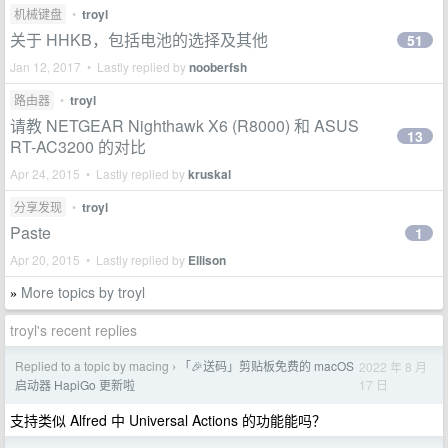
机械键盘
•
troyl
关于 HHKB，包括电池的选择及其他
51
Jan 12, 2017 • Lastly replied by
nooberfsh
路由器
•
troyl
请教 NETGEAR Nighthawk X6 (R8000) 和 ASUS
13
RT-AC3200 的对比
Apr 24, 2015 • Lastly replied by
kruskal
分享发现
•
troyl
Paste
1
Apr 20, 2015 • Lastly replied by
Ellison
More topics by troyl
»
troyl's recent replies
Replied to a topic by macing
「🎉送码」剪贴板免费的 macOS
2022 年 8 月
›
17 日
启动器 HapiGo 更新啦
支持类似 Alfred 中 Universal Actions 的功能能吗？