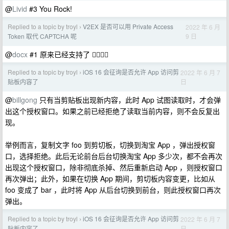
@
Livid
#3 You Rock!
Replied to a topic by troyl
V2EX 是否可以用 Private Access
2022 年 6 月
›
9 日
Token 取代 CAPTCHA 呢
@
docx
#1 原来已经支持了 👍🏻👍🏻
Replied to a topic by troyl
iOS 16 会征询是否允许 App 访问剪
2022 年 6 月 7
›
日
贴板内容了
@
billgong
只有当剪贴板出现新内容，此时 App 试图读取时，才会弹
出这个授权窗口。如果之前已经拒绝了读取当前内容，则不会反复出
现。
举例而言，复制文字 foo 到剪切板，切换到淘宝 App ，弹出授权窗
口，选择拒绝。此后无论前台后台切换淘宝 App 多少次，都不会再次
出现这个授权窗口，除非彻底杀掉、然后重新启动 App ，则授权窗口
再次弹出；此外，如果在切换 App 期间，剪切板内容变更，比如从
foo 变成了 bar ，此时将 App 从后台切换到前台，则此授权窗口再次
弹出。
Replied to a topic by troyl
iOS 16 会征询是否允许 App 访问剪
2022 年 6 月 7
›
日
贴板内容了