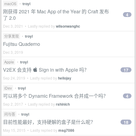
macOS
•
troyl
刚获得 2021 年 Mac App of the Year 的 Craft 发布
4
了 2.0
Dec 3, 2021 • Lastly replied by
wilsonwanghc
分享发现
•
troyl
Fujitsu Quaderno
Dec 3, 2019
Apple
•
troyl
V2EX 会支持  Sign in with Apple 吗？
17
Sep 24, 2019 • Lastly replied by
hellojay
iDev
•
troyl
可以将多个 Dynamic Framework 合并成一个吗？
4
Sep 2, 2017 • Lastly replied by
rshinich
问与答
•
troyl
目前性能最好，支持硬解的盒子是什么呢？
18
May 15, 2015 • Lastly replied by
msg7086