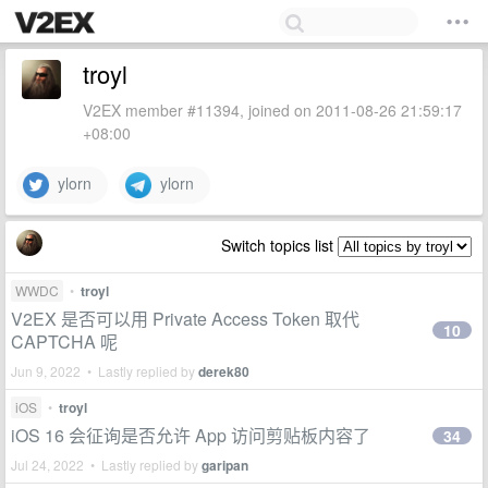
troyl
V2EX member #11394, joined on 2011-08-26 21:59:17
+08:00
ylorn
ylorn
Switch topics list
WWDC
•
troyl
V2EX 是否可以用 Private Access Token 取代
10
CAPTCHA 呢
Jun 9, 2022 • Lastly replied by
derek80
iOS
•
troyl
iOS 16 会征询是否允许 App 访问剪贴板内容了
34
Jul 24, 2022 • Lastly replied by
garipan