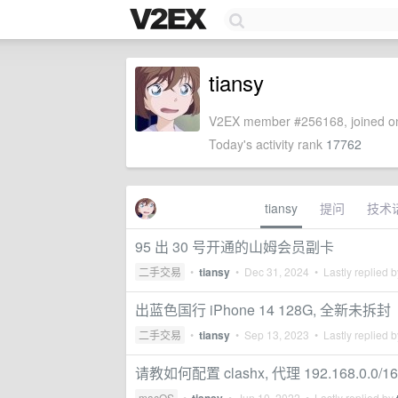
tiansy
V2EX member #256168, joined on
Today's activity rank
17762
tiansy
提问
技术
95 出 30 号开通的山姆会员副卡
二手交易
•
tiansy
•
Dec 31, 2024
• Lastly replied 
出蓝色国行 iPhone 14 128G, 全新未拆封
二手交易
•
tiansy
•
Sep 13, 2023
• Lastly replied 
请教如何配置 clashx, 代理 192.168.0.0/
macOS
•
•
Jun 10, 2022
• Lastly replied by