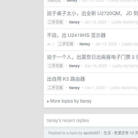
tiansy
迫于桌子太小，出全新 U2720QM， JD 到家
二手交易
•
tiansy
•
Jan 15, 2022
• Lastly replied 
不迫，出 U2419HS 显示器
1
二手交易
•
tiansy
•
Jan 12, 2022
• Lastly re
迫于一个人，出莫奈日出画展电子门票 2 
二手交易
•
tiansy
•
Dec 16, 2020
• Lastly replied 
出自用 K3 路由器
二手交易
•
tiansy
•
Dec 1, 2020
• Lastly replied b
More topics by tiansy
»
tiansy's recent replies
Replied to a topic by
apollo007
生活
老婆还有 10
›
›