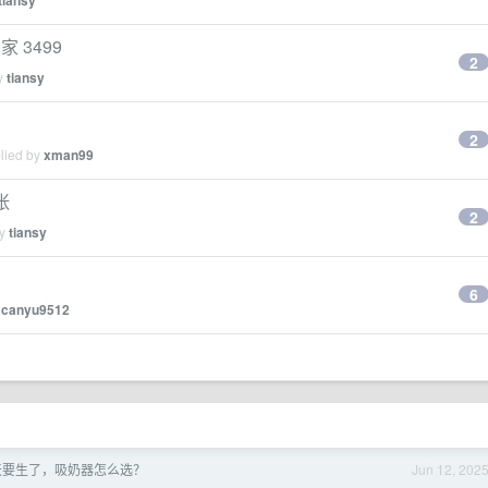
tiansy
 3499
2
by
tiansy
2
plied by
xman99
张
2
by
tiansy
6
y
canyu9512
 天要生了，吸奶器怎么选？
Jun 12, 202