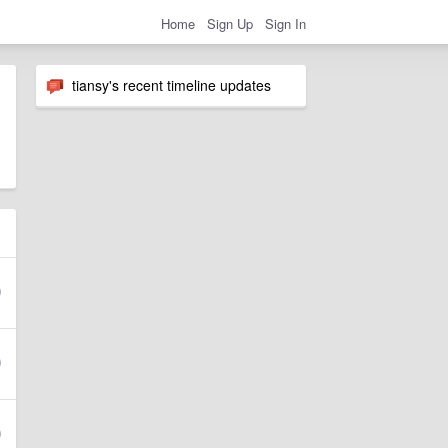
Home
Sign Up
Sign In
tiansy's recent timeline updates