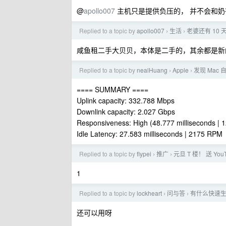
@
apollo007
主机只是提供负压的， 并不会和奶
Replied to a topic by
apollo007
生活
老婆还有 10
›
›
咸鱼租二手大贝贝，本体是二手的，其余都是新
Replied to a topic by
nealHuang
Apple
发现 Mac
›
›
==== SUMMARY ====
Uplink capacity: 332.788 Mbps
Downlink capacity: 2.027 Gbps
Responsiveness: High (48.777 milliseconds |
Idle Latency: 27.583 milliseconds | 2175 RPM
Replied to a topic by
flypei
推广
元旦 T 楼！ 送 YouT
›
›
1
Replied to a topic by
lockheart
问与答
有什么快速生成原
›
›
还可以用呀