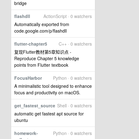
bridge
flashdll
ActionScript · 0 watchers
Automatically exported from
code.google.com/p/flashdll
flutter-chapter5
C++ · 0 watchers
复现Flutter教材第5章知识点 -
Reproduce Chapter 5 knowledge
points from Flutter textbook
FocusHarbor
Python · 0 watchers
A minimalistic tool designed to enhance
focus and productivity on macOS.
get_fastest_source
Shell · 0 watchers
automatic get fastest apt source for
ubuntu
homework-
Python · 0 watchers