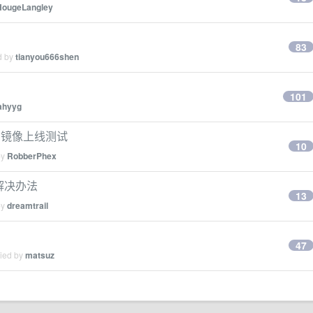
HougeLangley
？
83
d by
tianyou666shen
101
ahyyg
I 镜像上线测试
10
by
RobberPhex
的解决办法
13
by
dreamtrail
？
47
lied by
matsuz