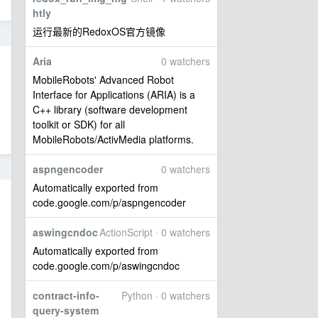
htly
运行最新的RedoxOS官方镜像
2
Aria
0 watchers
MobileRobots' Advanced Robot
Interface for Applications (ARIA) is a
C++ library (software development
toolkit or SDK) for all
MobileRobots/ActivMedia platforms.
2
aspngencoder
0 watchers
Automatically exported from
code.google.com/p/aspngencoder
。
aswingcndoc
ActionScript · 0 watchers
Automatically exported from
code.google.com/p/aswingcndoc
contract-info-
Python · 0 watchers
query-system