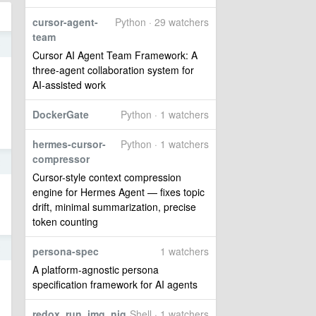
cursor-agent-
Python · 29 watchers
team
9
Cursor AI Agent Team Framework: A
three-agent collaboration system for
AI-assisted work
DockerGate
Python · 1 watchers
hermes-cursor-
Python · 1 watchers
compressor
2
Cursor-style context compression
engine for Hermes Agent — fixes topic
drift, minimal summarization, precise
token counting
2
persona-spec
1 watchers
A platform-agnostic persona
specification framework for AI agents
redox_run_img_nig
Shell · 1 watchers