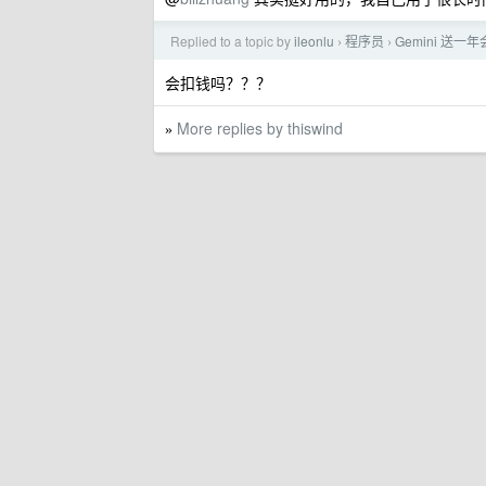
Replied to a topic by
ileonlu
程序员
Gemini 送一
›
›
会扣钱吗？？？
More replies by thiswind
»