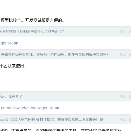
理。模型比较全。开发测试都挺方便的。
序员的代码执行规范严谨性和工作自由度？
Feb 1
-agent-team
AI 来做各种编程智能体，然后相互协作编程，现在有类似的解决方案吗？
Feb 1
小团队来使用：
编程后，我更累了
Feb 1
ub.com/thiswind/cursor-agent-team
gent-team：单会话多角色的 AI 协作框架，解决多智能体上下文丢失问题
Feb 1
间然后才放出来的。真的要做生产级的工具，其实还得是要这种才行。