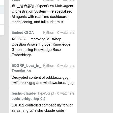
🏛️ 三省六部制 · OpenClaw Multi-Agent
5
Orchestration System — 9 specialized
AI agents with real-time dashboard,
model config, and full audit trails
EmbedKGQA
Python · 0 watchers
ACL 2020: Improving Multi-hop
Question Answering over Knowledge
Graphs using Knowledge Base
Embeddings
EQGRP_Lost_in_
Python · 0 watchers
Translation
Decrypted content of odd.tar.xz.gpg,
swift.tar.xz.gpg and windows.tar.xz.gpg
feishu-claude-
TypeScript · 0 watchers
code-bridge-lcp-0.2
LCP 0.2 controlled compatibility fork of
zarazhangrui/feishu-claude-code-