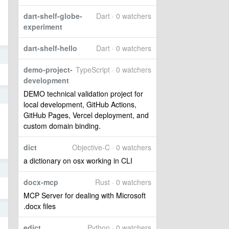
dart-shelf-globe-
Dart · 0 watchers
experiment
dart-shelf-hello
Dart · 0 watchers
8
demo-project-
TypeScript · 0 watchers
development
DEMO technical validation project for
8
local development, GitHub Actions,
GitHub Pages, Vercel deployment, and
custom domain binding.
dict
Objective-C · 0 watchers
a dictionary on osx working in CLI
8
docx-mcp
Rust · 0 watchers
MCP Server for dealing with Microsoft
.docx files
8
edict
Python · 0 watchers