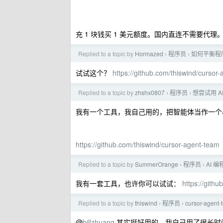
充 1 块钱买 1 美元额度。国内直连不需要代
Replied to a topic by
Hormazed
程序员
如何平衡程
›
›
试试这个？
https://github.com/thiswind/cursor
Replied to a topic by
zhshx0807
程序员
想尝试用 
›
›
我有一个工具，我自己用的，把智能体当作一个
https://github.com/thiswind/cursor-agent-team
Replied to a topic by
SummerOrange
程序员
AI 
›
›
我有一套工具，也许你可以试试：
https://gith
Replied to a topic by
thiswind
程序员
cursor-a
›
›
@
billzhuang
其实挺好用的，我自己用了很长时