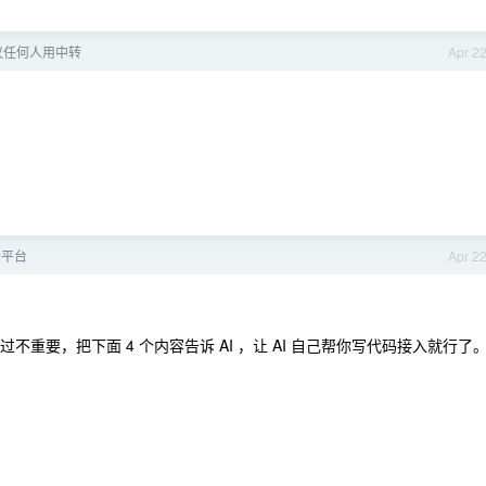
议任何人用中转
Apr 2
合平台
Apr 2
不重要，把下面 4 个内容告诉 AI ，让 AI 自己帮你写代码接入就行了