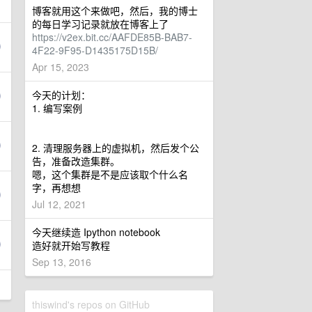
博客就用这个来做吧，然后，我的博士
的每日学习记录就放在博客上了
https://v2ex.bit.cc/AAFDE85B-BAB7-
4F22-9F95-D1435175D15B/
Apr 15, 2023
今天的计划：
1. 编写案例
2. 清理服务器上的虚拟机，然后发个公
告，准备改造集群。
嗯，这个集群是不是应该取个什么名
字，再想想
Jul 12, 2021
今天继续造 Ipython notebook
造好就开始写教程
Sep 13, 2016
thiswind's repos on GitHub