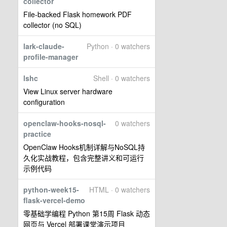
collector
File-backed Flask homework PDF
collector (no SQL)
lark-claude-
Python · 0 watchers
profile-manager
lshc
Shell · 0 watchers
View Linux server hardware
configuration
openclaw-hooks-nosql-
0 watchers
practice
OpenClaw Hooks机制详解与NoSQL持
久化实战教程，包含完整讲义和可运行
示例代码
python-week15-
HTML · 0 watchers
flask-vercel-demo
零基础学编程 Python 第15周 Flask 动态
网页与 Vercel 部署课堂演示项目