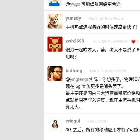
@
ywgx
可能蜂群网络更合适。
ytmsdy
Feb 3, 2019 via iPhone
手机热点连服务器的时候速度更快了！
zwh2698
1
Feb 3, 2019 via Android
泡泡一起吹才大，菊厂老大不是说了 
用吗？
tadtung
Feb 3, 2019 via Android
@
yingfengi
实际上你想多了，物理延迟，
现在 5g 宣传更多是噱头罢了。
最主要还是国内三大运营商带宽价格和
点就是闪存写入速度，现在主流手机闪
算太大。
ericgui
Feb 3, 2019
3G 之后，所有的移动应用才有了可能