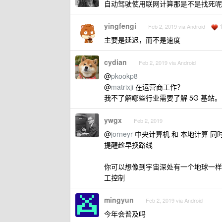
自动驾驶使用联网计算那是不是找死呢
yingfengi
Feb 2, 2019 via Android
主要是延迟，而不是速度
cydian
Feb 2, 2019 via Android
@
pkookp8
@
matrixji
在运营商工作？
我不了解哪些行业需要了解 5G 基站。
ywgx
Feb 2, 2019
@
jorneyr
中央计算机 和 本地计算 同
提醒趁早换路线
你可以想像到宇宙深处有一个地球一样
工控制
mingyun
Feb 2, 2019 via Android
今年会普及吗