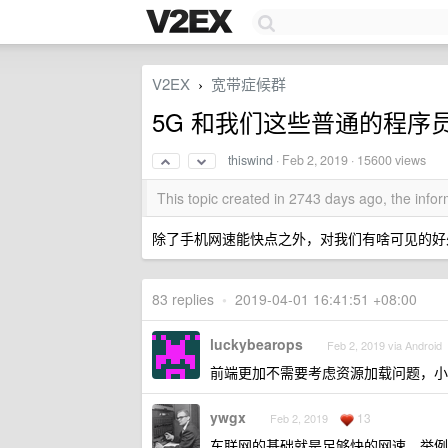
V2EX
宽带症候群
›
5G 和我们这些普通的程序
thiswind
·
Feb 2, 2019
· 15600 views
This topic created in 2743 days ago, the inf
除了手机网速能快点之外，对我们有啥可见的好
83 replies
•
2019-04-01 16:41:51 +08:00
luckybearops
Feb 2, 2019 via Android
前端更加不需要考虑资源加载问题，小
ywgx
13
Feb 2, 2019
车联网的基础就是足够快的网速，举例