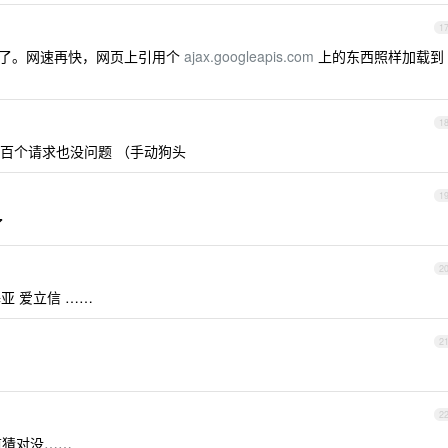
1
就来了。网速再快，网页上引用个
ajax.googleapis.com
上的东西照样加载到
1
百个请求也没问题 （手动狗头
1
了
2
亚 爱立信 ……
2
2
道猜对没……