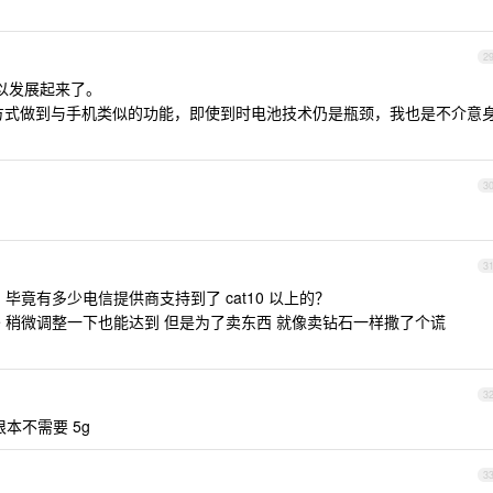
2
可以发展起来了。
以这种交互方式做到与手机类似的功能，即使到时电池技术仍是瓶颈，我也是不介意
3
3
的 毕竟有多少电信提供商支持到了 cat10 以上的？
lte 稍微调整一下也能达到 但是为了卖东西 就像卖钻石一样撒了个谎
3
本不需要 5g
3