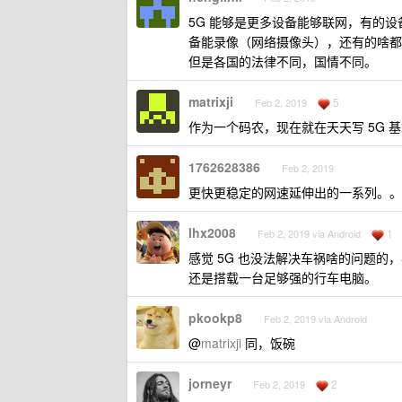
5G 能够是更多设备能够联网，有的设
备能录像（网络摄像头），还有的啥都
但是各国的法律不同，国情不同。
matrixji
5
Feb 2, 2019
作为一个码农，现在就在天天写 5G 
1762628386
Feb 2, 2019
更快更稳定的网速延伸出的一系列。。
lhx2008
1
Feb 2, 2019 via Android
感觉 5G 也没法解决车祸啥的问题
还是搭载一台足够强的行车电脑。
pkookp8
Feb 2, 2019 via Android
@
matrixji
同，饭碗
jorneyr
2
Feb 2, 2019