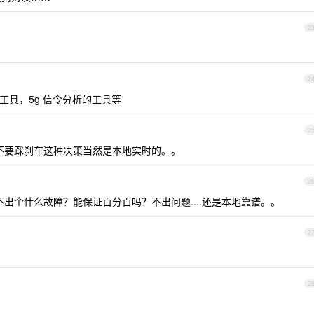
2
2
工具，5g 信令分析的工具等
2
不要踩刹车这种决策当然是本地实时的。。
2
出个什么故障？能保证百分百吗？不出问题....还是本地靠谱。。
2
2