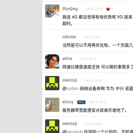
lilydjwg
1
Feb 2, 2019
我连 4G 都没觉得有啥优势呢 5G 
超时。
nikolai
Feb 2, 2019
当然是可以不用再优化啦，一个页面几
akira
Feb 2, 2019
网速比硬盘速度还快 可以做的事情多
matrixji
Feb 3, 2019
@
cydian
网络设备商啊 华为 中兴 诺基
shiny
Feb 3, 2019
PRO
服务器带宽能便宜点就谢天谢地了。
matrixji
Feb 3, 2019
@
pkookp8
目测同一个公司的，不知