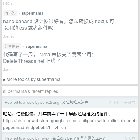
Feb 9
问与答
•
supermama
nano banana 设计图很好看，怎么转换成 nextjs 可
以用的 css 或者组件呢
Jan 30
分享创造
•
supermama
代码写了一周， Meta 审核关了我两个月：
DeleteThreads.net 上线了
Jan 6
More topics by supermama
»
supermama's recent replies
Replied to a topic by punk2sang
X 垃圾推文清理
3 小时 4 分钟前
›
哈哈，借楼献佛，几年前弄了一个屏蔽垃圾推文的插件：
https://chromewebstore.google.com/detail/puretwitter/nflidllhiamneb
gbgoemadhhfdpbbpbi?hl=zh-cn
Replied to a topic by ffalex
各位都 vibe 了哪些有趣的应用？
3 天前
›