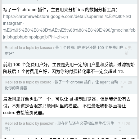
写了一个 chrome 插件，主要用来分析 ins 的数据分析工具：
https://chromewebstore.google.com/detail/superins-%E2%80%93-
instagram-
%E6%95%B0%E6%8D%AE%E5%88%86%E6%9E%90/gmoclnalfeb
jnjbhgpbhpbmpolpgojbl?hl=zh-cn
Replied to a topic by kasusa
是 1 个付费用户更好还是 100 个免费用户
4 天
›
前
更好？
前期 100 个免费用户好，主要是先用一定的用户量和反馈，过滤初始
阶段后 1 个付费用户好，因为你的付费转化率不一定会超过 1%
Replied to a topic by cobiao
做了一个 chrome 插件，让 agent 自动
7 月 29
›
日
化你的浏览器
最近阿里好像也出了一个，可以让 ai 控制浏览器，但是我还没有去
试，不知道是否限定只能用阿里的模型。 不过最近我都是直接让
codex 去接管浏览器。
Replied to a topic by josepkm
现在团队还有必要招应届生/实习生
7 月 29
›
日
吗？