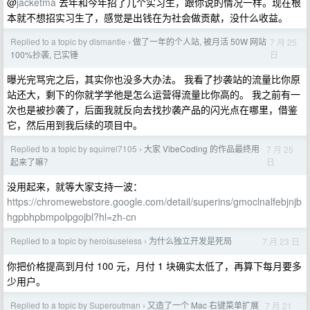
@
jacketma
去年和今年招了几个实习生，跟你说的情况一样。现在根
本就不想招实习生了，感觉是出钱在为社会做贡献，没什么收益。
Replied to a topic by dismantle
做了一年的个人站, 被月活 50W 网站
7 月 25
›
日
100%抄袭, 已实锤
曝光完骂完之后，其实你也没多大办法。 我看了抄袭站的流量比你原
站还大，剩下的你就学学他是怎么运营得流量比你高的。 我之前有一
次也是被抄袭了，后面我就反向去找抄袭产品的闪光点在哪里，借鉴
它，然后用到我后续的项目中。
Replied to a topic by squirrel7105
大家 VibeCoding 的作品最终用
7 月 25
›
日
起来了嘛？
没用起来，就等大家支持一波：
https://chromewebstore.google.com/detail/superins/gmoclnalfebjnjb
hgpbhpbmpolpgojbl?hl=zh-cn
Replied to a topic by heroisuseless
为什么独立开发是死局
7 月 23 日
›
你把价格提高到月付 100 元，月付 1 块确实太低了，再算下每月要多
少用户。
Replied to a topic by Superoutman
又造了一个 Mac 右键菜单扩展
7 月 21
›