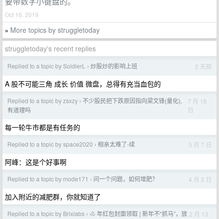
要带数字小键盘的。
Oct 16, 2019
More topics by struggletoday
»
struggletoday's recent replies
Replied to a topic by SoldierL
炒股炒的影响上班
2 天前
›
A 股不可能三角 成长 价值 微盘，总得有充当血包的
Replied to a topic by zsxzy
不少股民把下跌原因指向梁文锋(量化),
7 月 18
›
日
有道理吗
每一轮牛市都是有任务的
Replied to a topic by space2020
相亲太难了-续
5 月 7 日
›
阿峰：这是个好事啊
Replied to a topic by mode171
问一个问题，如何增肥？
4 月 3 日
›
加入附近的减肥群，你就知道了
Replied to a topic by Brixlabs
🐴 年红包封面领取 | 新年不“抓马”，放
2 月 13
›