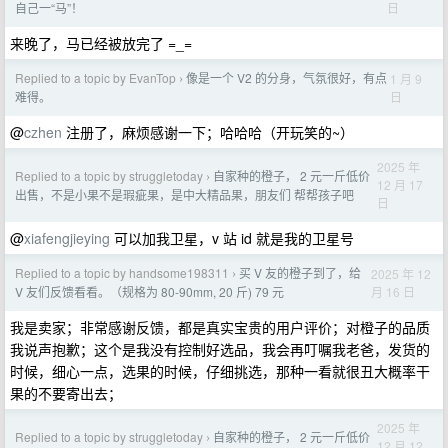
日
自己一“马”！
来晚了，马已经被放完了 =_=
Replied to a topic by EvanTop
像是一个 V2 的分身，气氛很好，有点
1 月 9
›
日
难得。
@
czhen
注册了，麻烦感谢一下；哈哈哈（开玩笑的~）
2025 年
Replied to a topic by struggletoday
自家种的橙子， 2 元一斤低价
›
12 月 17
出售，不是小果不是瑕疵果，是中大精品果，朋友们 帮帮孩子吧
日
@
xiafengjieying
可以加我卫星，v 站 id 就是我的卫星号
Replied to a topic by handsome198311
买 V 友的橙子到了，给
2025 年 12
›
月 16 日
V 友们反馈看看。（规格为 80-90mm, 20 斤) 79 元
我是卖家；非常感谢反馈，都是真实宝贵的用户评价；对橙子的品质
我说声抱歉；这个是我没有控制好选品，我会再叮嘱我老爸，发货的
时候，细心一点，选果的时候，仔细挑选，那种一看就很丑大概率干
果的不要寄出去；
2025 年
Replied to a topic by struggletoday
自家种的橙子， 2 元一斤低价
›
12 月 12