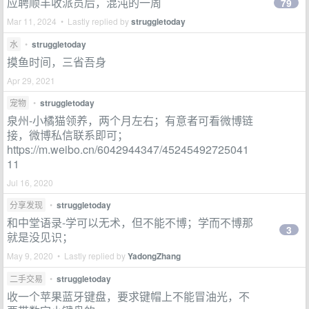
应聘顺丰收派员后，混沌的一周
79
Mar 11, 2024 • Lastly replied by
struggletoday
水
•
struggletoday
摸鱼时间，三省吾身
Apr 29, 2021
宠物
•
struggletoday
泉州-小橘猫领养，两个月左右；有意者可看微博链
接，微博私信联系即可；
https://m.weibo.cn/6042944347/45245492725041
11
Jul 16, 2020
分享发现
•
struggletoday
和中堂语录-学可以无术，但不能不博；学而不博那
3
就是没见识；
May 9, 2020 • Lastly replied by
YadongZhang
二手交易
•
struggletoday
收一个苹果蓝牙键盘，要求键帽上不能冒油光，不