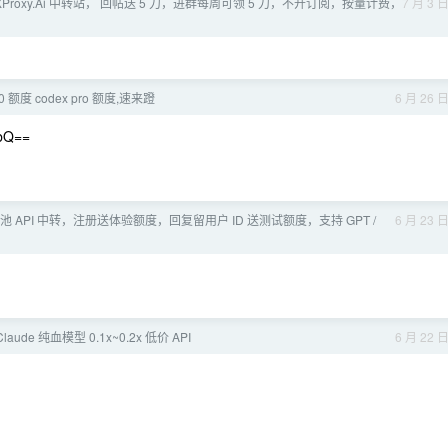
XProxy.Ai 中转站， 回帖送 5 刀，进群每周可领 5 刀，不开订阅，按量计费，
7 月 3 
额度 codex pro 额度,速来蹬
6 月 26 
bQ==
o 号池 API 中转，注册送体验额度，回复留用户 ID 送测试额度，支持 GPT /
6 月 23 
laude 纯血模型 0.1x~0.2x 低价 API
6 月 22 