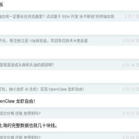
老板
应用一定要长在浏览器里？试试基于 SSH 开发“永不断线”的终端应用
5 月 7 
新站开业，新注册立送 10$体验金，欢迎各位技术大佬品鉴
3 月 20 
是就是造成头屑和头油的原因啊？
3 月 18 
，抽小龙虾 AI 主机！实现 OpenClaw 龙虾自由！
3 月 12 
nClaw 龙虾自由！
成交价格 还能 查得到吗?
2 月 27 
上海的完整数据也就几十块钱。
成交价格 还能 查得到吗?
2 月 26 