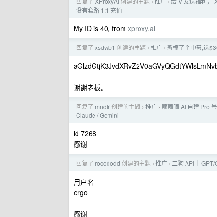
回复了
XProxyAi
创建的主题
推广
给 V 友送福利， 
›
›
没有套路 1:1 充值
My ID is 40, from
xproxy.ai
回复了
xsdwb1
创建的主题
推广
新搞了个中转,送$30 
›
›
aGlzdGtjK3JvdXRvZ2V0aGVyQGdtYWlsLmNv
谢谢老板。
回复了
mndlr
创建的主题
推广
嘀嘀嘀 AI 自建 Pr
›
›
Claude / Gemini
id 7268
感谢
回复了
rocododd
创建的主题
推广
二狗 API｜ GPT/C
›
›
用户名
ergo
感谢