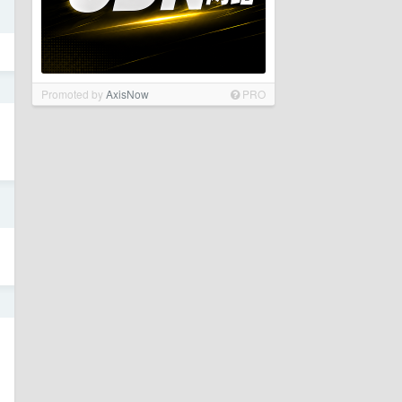
日
日
Promoted by
AxisNow
PRO
日
日