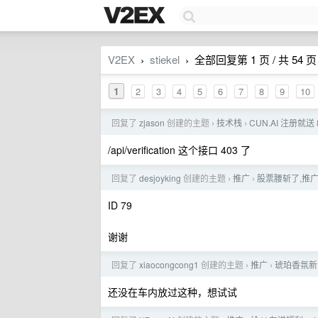
V2EX
stiekel
全部回复第 1 页 / 共 54 页
›
›
1
2
3
4
5
6
7
8
9
10
回复了
zjason
创建的主题
技术栈
CUN.AI 注册就
›
›
/api/verification 这个接口 403 了
回复了
desjoyking
创建的主题
推广
股票腰斩了,推广自
›
›
ID 79
谢谢
回复了
xiaocongcong1
创建的主题
推广
琥珀香氛新
›
›
还没在车内放过这种，想试试