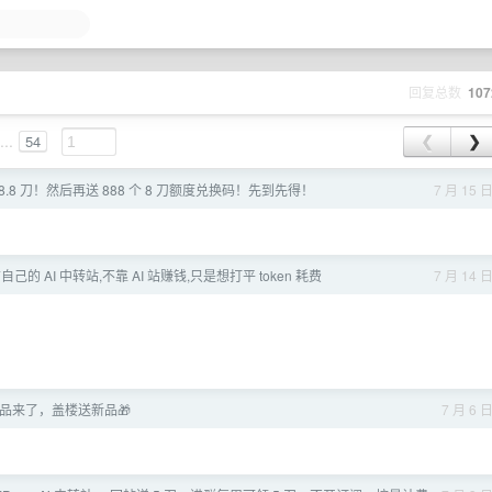
回复总数
107
...
54
❮
❯
送 8.8 刀！然后再送 888 个 8 刀额度兑换码！先到先得！
7 月 15 
己的 AI 中转站,不靠 AI 站赚钱,只是想打平 token 耗费
7 月 14 
品来了，盖楼送新品🎁
7 月 6 