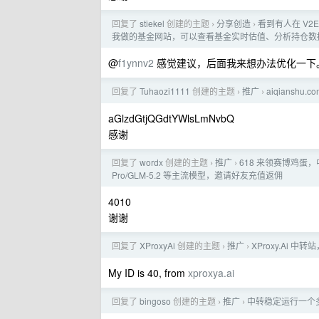
回复了
stiekel
创建的主题
分享创造
看到有人在 V
›
›
我做的基金网站，可以查看基金实时估值、分析持仓数据， http
@
f1ynnv2
感觉建议，后面我来想办法优化一下
回复了
Tuhaozi1111
创建的主题
推广
aiqianshu.
›
›
aGlzdGtjQGdtYWlsLmNvbQ
感谢
回复了
wordx
创建的主题
推广
618 来领赛博鸡蛋，中转支持 
›
›
Pro/GLM-5.2 等主流模型，邀请好友充值返佣
4010
谢谢
回复了
XProxyAi
创建的主题
推广
XProxy.Ai 中
›
›
My ID is 40, from
xproxya.ai
回复了
bingoso
创建的主题
推广
中转稳定运行一个多月
›
›