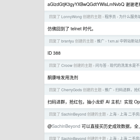
aGlzdGtjK3gyYXBwQGdtYWlsLmNvbQ 谢谢
回复了
LonnyWong
创建的主题
程序员
为什么服务端
›
›
仿佛回到了 telnet 时代。
回复了
brantyu
创建的主题
推广
1xm.ai 中转站
›
›
ID 388
回复了
Croow
创建的主题
问与答
现代的洗发水是不
›
›
酮康唑发用洗剂
回复了
CherryGods
创建的主题
推广
扫码进群，抢红包
›
›
扫码进群，抢红包，抽小龙虾 AI 主机！实现 Ope
回复了
SachinBeyond
创建的主题
上海
上海 二手房
›
›
@
SachinBeyond
可以直接买历史成效数据，全
回复了
SachinBeyond
创建的主题
上海
上海 二手房
›
›